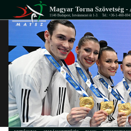
Magyar Torna Szövetség - 
1146 Budapest, Istvánmezei út 1-3.
Tel.: +36-1-460-694