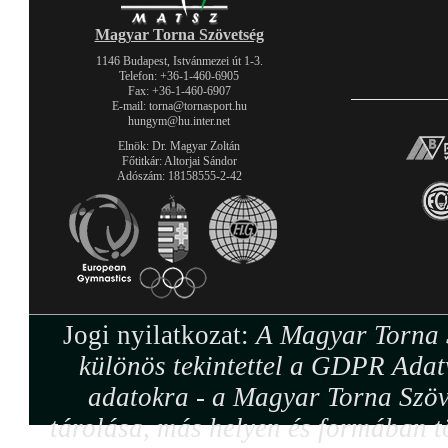
Magyar Torna Szövetség
1146 Budapest, Istvánmezei út 1-3.
Telefon: +36-1-460-6905
Fax: +36-1-460-6907
E-mail: torna@tornasport.hu
hungym@hu.inter.net
Elnök: Dr. Magyar Zoltán
Főtitkár: Altorjai Sándor
Adószám: 18158555-2-42
Jogi nyilatkozat:
A Magyar Torna S
különös tekintettel a GDPR Adat
adatokra - a Magyar Torna Szöv
tárolása, más helyen és formában tö