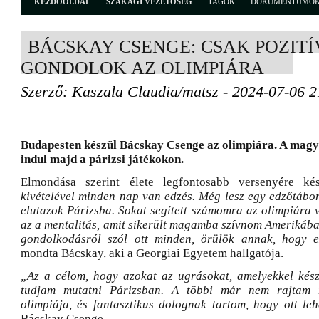
KEZDŐOLDAL
SZAKÁGI VEZETŐSÉG
TAGOK
DOKUMENTUMO
BÁCSKAY CSENGE: CSAK POZIT
GONDOLOK AZ OLIMPIÁRA
Szerző: Kaszala Claudia/matsz - 2024-07-06 2
Budapesten készül Bácskay Csenge az olimpiára. A magy
indul majd a párizsi játékokon.
Elmondása szerint élete legfontosabb versenyére ké
kivételével minden nap van edzés. Még lesz egy edzőtábor
elutazok Párizsba. Sokat segített számomra az olimpiára
az a mentalitás, amit sikerült magamba szívnom Amerikába
gondolkodásról szól ott minden, örülök annak, hogy
mondta Bácskay, aki a Georgiai Egyetem hallgatója.
„Az a célom, hogy azokat az ugrásokat, amelyekkel kész
tudjam mutatni Párizsban. A többi már nem rajtam m
olimpiája, és fantasztikus dolognak tartom, hogy ott leh
Bácskay Csenge.