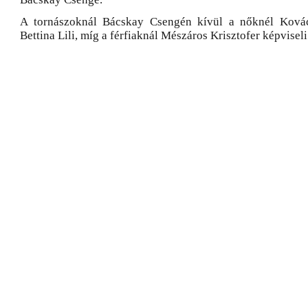
A tornászoknál Bácskay Csengén kívül a nőknél Kovác
Bettina Lili, míg a férfiaknál Mészáros Krisztofer képvisel