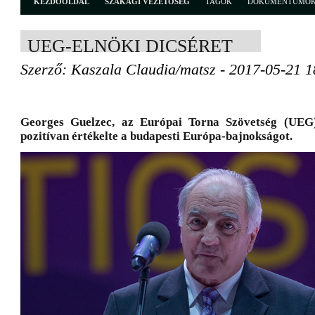
KEZDŐOLDAL
SZAKÁGI VEZETŐSÉG
TAGOK
DOKUMENTUMO
UEG-ELNÖKI DICSÉRET
Szerző: Kaszala Claudia/matsz - 2017-05-21 1
Georges Guelzec, az Európai Torna Szövetség (UEG)
pozitívan értékelte a budapesti Európa-bajnokságot.