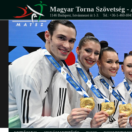
Magyar Torna Szövetség - 
1146 Budapest, Istvánmezei út 1-3.
Tel.: +36-1-460-694