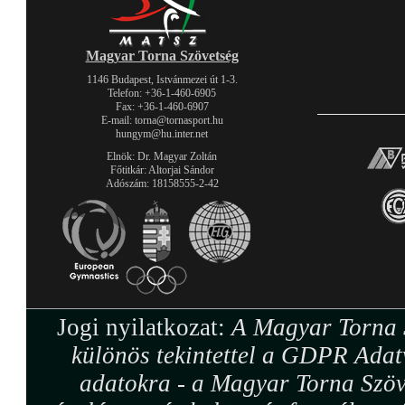
Magyar Torna Szövetség
1146 Budapest, Istvánmezei út 1-3.
Telefon: +36-1-460-6905
Fax: +36-1-460-6907
E-mail: torna@tornasport.hu
hungym@hu.inter.net
Elnök: Dr. Magyar Zoltán
Főtitkár: Altorjai Sándor
Adószám: 18158555-2-42
Jogi nyilatkozat:
A Magyar Torna S
különös tekintettel a GDPR Adat
adatokra - a Magyar Torna Szöv