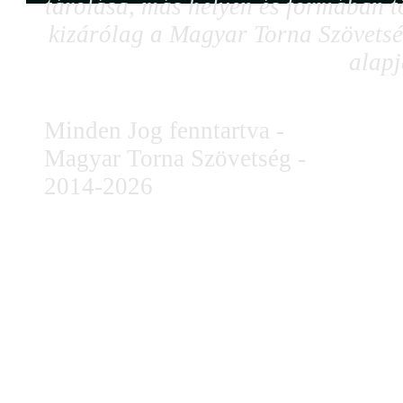
tárolása, más helyen és formában tö
kizárólag a Magyar Torna Szövetség
alapj
Minden Jog fenntartva -
Magyar Torna Szövetség -
2014-2026