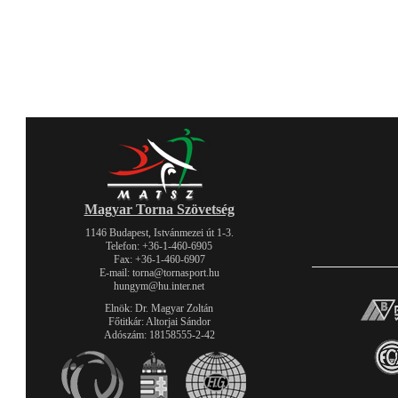
Magyar Torna Szövetség
1146 Budapest, Istvánmezei út 1-3.
Telefon: +36-1-460-6905
Fax: +36-1-460-6907
E-mail: torna@tornasport.hu
hungym@hu.inter.net
Elnök: Dr. Magyar Zoltán
Főtitkár: Altorjai Sándor
Adószám: 18158555-2-42