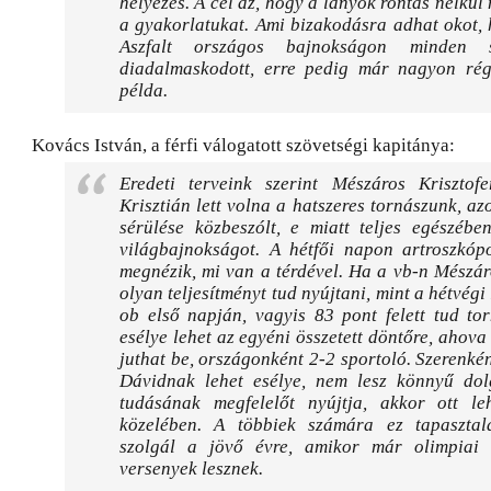
helyezés. A cél az, hogy a lányok rontás nélkül
a gyakorlatukat. Ami bizakodásra adhat okot,
Aszfalt országos bajnokságon minden 
diadalmaskodott, erre pedig már nagyon ré
példa.
Kovács István, a férfi válogatott szövetségi kapitánya:
Eredeti terveink szerint Mészáros Krisztof
Krisztián lett volna a hatszeres tornászunk, a
sérülése közbeszólt, e miatt teljes egészébe
világbajnokságot. A hétfői napon artroszkópo
megnézik, mi van a térdével. Ha a vb-n Mészár
olyan teljesítményt tud nyújtani, mint a hétvégi
ob első napján, vagyis 83 pont felett tud to
esélye lehet az egyéni összetett döntőre, ahova
juthat be, országonként 2-2 sportoló. Szerenké
Dávidnak lehet esélye, nem lesz könnyű do
tudásának megfelelőt nyújtja, akkor ott le
közelében. A többiek számára ez tapasztala
szolgál a jövő évre, amikor már olimpiai k
versenyek lesznek.