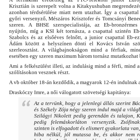
Krisztián is szerepelt volna a Kitakyushuban megrendezés
azonban térdsérülése miatt nem utazhat. Így a csapatta
győri versenyző, Mészáros Krisztofer és Tomcsányi Bene
szeren. A BHSE szerspecialistája, az Eb-bronzérmes
nyújtón, míg a KSI két tornásza, a csapattal szintén Eb-
Szabolcs és az elsőéves felnőtt, a junior csapattal Eb-e
Ádám között a helyszínen dönti el Kovács István szö
szerleosztást. A világbajnokságon mind a férfiak, mi
esetében egy szeren maximum három tornász mutatkozhat 
Ami a felkészülést illeti, az indulásig mind a férfi, mind 
szólításokon vesznek részt.
A vb október 18-án kezdődik, a magyarok 12-én indulnak a
Draskóczy Imre, a női válogatott szövetségi kapitánya:
Az a tervünk, hogy a jelenlegi állás szerint B
és Székely Zója négy szeren indul majd a vilá
Szilágyi Nikolett pedig gerendán és talajon, 
pedig felemáskorláton versenyzik. Zsófina
szinten is elfogadott és elismert gyakorlata van
hiba nélkül, jól mutassa be, és akkor nem r