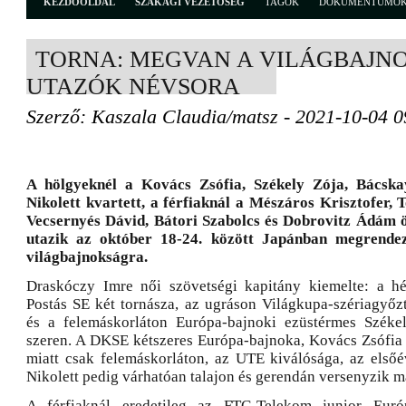
KEZDŐOLDAL
SZAKÁGI VEZETŐSÉG
TAGOK
DOKUMENTUMO
TORNA: MEGVAN A VILÁGBAJN
UTAZÓK NÉVSORA
Szerző: Kaszala Claudia/matsz - 2021-10-04 0
A hölgyeknél a Kovács Zsófia, Székely Zója, Bácska
Nikolett kvartett, a férfiaknál a Mészáros Krisztofer,
Vecsernyés Dávid, Bátori Szabolcs és Dobrovitz Ádám ö
utazik az október 18-24. között Japánban megrendez
világbajnokságra.
Draskóczy Imre női szövetségi kapitány kiemelte: a hét
Postás SE két tornásza, az ugráson Világkupa-szériagyő
és a felemáskorláton Európa-bajnoki ezüstérmes Széke
szeren. A DKSE kétszeres Európa-bajnoka, Kovács Zsófia 
miatt csak felemáskorláton, az UTE kiválósága, az elsőév
Nikolett pedig várhatóan talajon és gerendán versenyzik m
A férfiaknál eredetileg az FTC-Telekom junior Euró