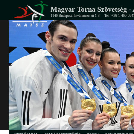
Magyar Torna Szövetség - 
1146 Budapest, Istvánmezei út 1-3.
Tel.: +36-1-460-694