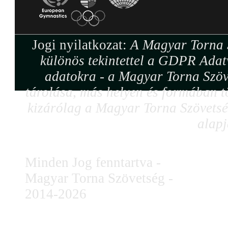
Jogi nyilatkozat:
A Magyar Torna S
különös tekintettel a GDPR Adat
adatokra - a Magyar Torna Szöv
tárolása, más helyen és formában tö
kizárólag a Magyar Torna Szövetség
alapj
Minden Jog fenntartva -
Magyar Torna Szövetség -
2014-2026