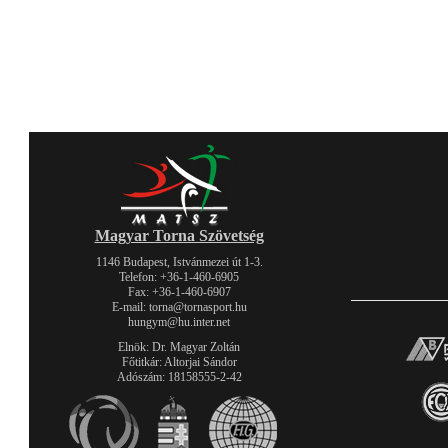
Magyar Torna Szövetség
1146 Budapest, Istvánmezei út 1-3.
Telefon: +36-1-460-6905
Fax: +36-1-460-6907
E-mail: torna@tornasport.hu
hungym@hu.inter.net
Elnök: Dr. Magyar Zoltán
Főtitkár: Altorjai Sándor
Adószám: 18158555-2-42