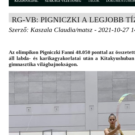
KEZDŐOLDAL
SZAKÁGI VEZETŐSÉG
TAGOK
DOKUMENTUMO
RG-VB: PIGNICZKI A LEGJOBB T
Szerző: Kaszala Claudia/matsz - 2021-10-27 1
Az olimpikon Pigniczki Fanni 48.050 ponttal az összetett
áll labda- és karikagyakorlatai után a Kitakyushuban 
gimnasztika világbajnokságon.