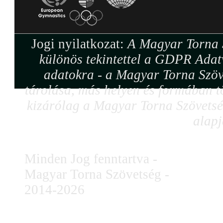
Jogi nyilatkozat:
A Magyar Torna S
különös tekintettel a GDPR Adat
adatokra - a Magyar Torna Szöv
tárolása, más helyen és formában tö
kizárólag a Magyar Torna Szövetség
alapj
Minden Jog fenntartva -
Magyar Torna Szövetség -
2014-2026