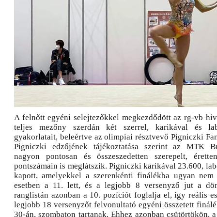
A felnőtt egyéni selejtezőkkel megkezdődött az rg-vb hiv
teljes mezőny szerdán két szerrel, karikával és la
gyakorlatait, beleértve az olimpiai résztvevő Pigniczki Fan
Pigniczki edzőjének tájékoztatása szerint az MTK B
nagyon pontosan és összeszedetten szerepelt, érette
pontszámain is meglátszik. Pigniczki karikával 23.600, la
kapott, amelyekkel a szerenkénti finálékba ugyan nem 
esetben a 11. lett, és a legjobb 8 versenyző jut a dön
ranglistán azonban a 10. pozíciót foglalja el, így reális e
legjobb 18 versenyzőt felvonultató egyéni összetett finál
30-án, szombaton tartanak. Ehhez azonban csütörtökön, a