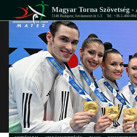
Magyar Torna Szövetség - 
1146 Budapest, Istvánmezei út 1-3.
Tel.: +36-1-460-694