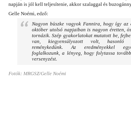
napján is jól kell teljesítenie, akkor szalaggal és buzogánny
Gelle Noémi, edző:
Nagyon büszke vagyok Fannira, hogy így az é
október utolsó napjaiban is nagyon éretten, ö
tornázik. Szép gyakorlatokat mutatott be, fejb
van, kiegyensúlyozott volt, hasonló f
reménykedünk. Az eredményekkel eg
foglalkozunk, a lényeg, hogy folytassa tovább
versenyzést.
Fotók: MRGSZ/Gelle Noémi