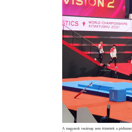
A magyarok vasárnap nem érintettek a pódiumedz