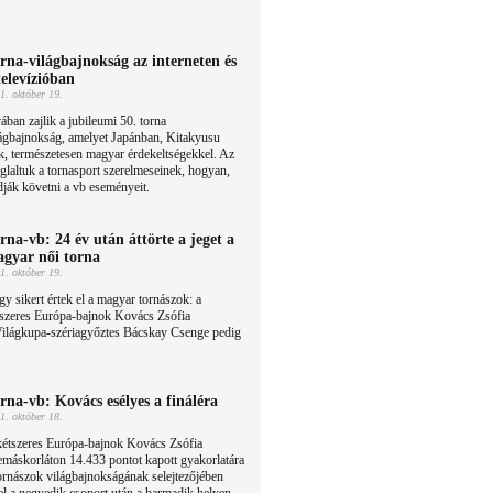
rna-világbajnokság az interneten és
televízióban
1. október 19.
ában zajlik a jubileumi 50. torna
ágbajnokság, amelyet Japánban, Kitakyusu
, természetesen magyar érdekeltségekkel. Az
glaltuk a tornasport szerelmeseinek, hogyan,
ják követni a vb eseményeit.
rna-vb: 24 év után áttörte a jeget a
gyar női torna
1. október 19.
y sikert értek el a magyar tornászok: a
tszeres Európa-bajnok Kovács Zsófia
Világkupa-szériagyőztes Bácskay Csenge pedig
rna-vb: Kovács esélyes a fináléra
1. október 18.
kétszeres Európa-bajnok Kovács Zsófia
emáskorláton 14.433 pontot kapott gyakorlatára
ornászok világbajnokságának selejtezőjében