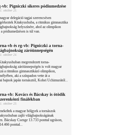
-vb: Pigniczki sikeres pódiumedzése
1. október 25.
agyar delegáció tagjai szerencsésen
érkeztek Kitakyushuba, a ritmikus gimnasztika
ágbajnokság helyszínére, ahol az olimpikon
 a pódiumedzésen is túl van.
rna-vb és rg-vb: Pigniczki a torna-
lágbajnokság záróünnepségén
1. október 24.
Kitakyushuban megrendezett torna-
ágbajnokság záróünnepségén is volt magyar
zá a ritmikus gimnasztikázó olimpikon,
élyében, aki a színpadon vette át a
i bajnok japán tornásztól, Kohei Uchimurától...
rna-vb: Kovács és Bácskay is ötödik
szerenkénti finálékban
1. október 23.
mekeltek a magyar hölgyek a tornászok
takyushuban zajló világbajnokságának
en. Bácskay Csenge 13.733 ponttal ugráson,
4.466 ponttal...