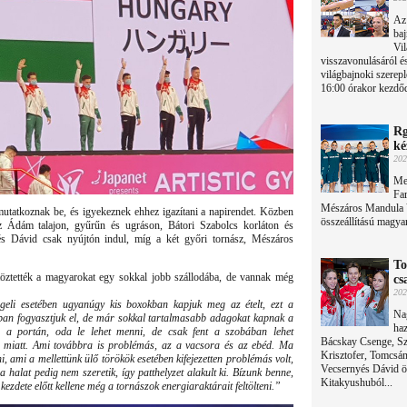
Az
baj
Vil
visszavonulásáról é
világbajnoki szerepl
16:00 órakor kezdő
Rg
ké
202
Meg
Far
Mészáros Mandula 
 mutatkoznak be, és igyekeznek ehhez igazítani a napirendet. Közben
összeállítású magyar 
tz Ádám talajon, gyűrűn és ugráson, Bátori Szabolcs korláton és
yés Dávid csak nyújtón indul, míg a két győri tornász, Mészáros
To
öltöztették a magyarokat egy sokkal jobb szállodába, de vannak még
cs
202
geli esetében ugyanúgy kis boxokban kapjuk meg az ételt, ezt a
Nag
ában fogyasztjuk el, de már sokkal tartalmasabb adagokat kapnak a
haz
 a portán, oda le lehet menni, de csak fent a szobában lehet
Bácskay Csenge, Szi
yok miatt. Ami továbbra is problémás, az a vacsora és az ebéd. Ma
Krisztofer, Tomcsá
ni, ami a mellettünk ülő törökök esetében kifejezetten problémás volt,
Vecsernyés Dávid öss
a halat pedig nem szeretik, így patthelyzet alakult ki. Bízunk benne,
Kitakyushuból...
kezdete előtt kellene még a tornászok energiaraktárait feltölteni.”