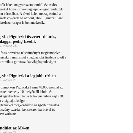
múlt héten magyar szempontból évtizedes
ereket hozó torna-világbajnokságot rendeztek
 városában. A távol-keleti ország ezúttal a
ázók vb-jének ad otthont, ahol Pigniczki Fanni
s kéziszer csapat is bemutatkozik.
-vb: Pigniczki összetett döntős,
alaggal pedig tizedik
1. október 28.
9-es bravúros teljesítményét megismételve
niczki Fanni ismét világbajnoki fináléba jutott a
 ritmikus gimnasztika világbajnokságon.
-vb: Pigniczki a legjobb tízben
1. október 27.
olimpikon Pigniczki Fanni 48.050 ponttal az
zetett verseny 10. helyén áll labda- és
ikagyakorlatai után a Kitakyushuban zajló 38.
a világbajnokságon.
ejtezőkkel megkezdődött az rg-vb hivatalos
mezőny szerdán két szerrel, karikával és
yakorlatait...
ndület az M4-en
1. október 26.