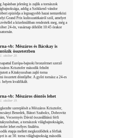
 Japánban jelenleg is zajlik a tornászok
lágbajnoksága, addig a Szökkenő vándor
óberi epizódja a legnagyobb hazai nemzetközi
lyi Grand Prix kulisszatitkairól szól, amelyet
zvétellel a közelmúltban rendeztek meg, még a
tóber 24-én, vasárnap délelőtt 10:45 órakor
satornán.
rna-vb: Mészáros és Bácskay is
ntőzik összetettben
1. október 20.
sapattal Európa-bajnoki bronzérmet szerző
záros Krisztofer második felnőtt
jutott a Kitakyusuban zajló torna
i összetett döntőjébe. A győri tornász a 24-es
. helyen kvalifikált.
rna-vb: Mészáros döntős lehet
1. október 19.
kezdte szereplését a Mészáros Krisztofer,
mcsányi Benedek, Bátori Szabolcs, Dobrovitz
m, Vecsernyés Dávid összeállítású férfi
itakyushuban, a tornászok világbajnokságán,
ofer lehet esélyes fináléra.
sodik etapja mellett megkezdődtek a férfiak
yei is az 50. torna világbajnokság második