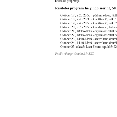
hivatalos programja.
Részletes program helyi idő szerint, 5
Október 17., 9:20-20:50 - pódium edzés, férf
Október 18., 9:45-20:30 - kvalifikáció, nők,
Október 19., 9:45-20:50 - kvalifikáció, nők, 
Október 20., 9:20-20:50 - kvalifikáció, férfiak
Október 21., 18:15-20:15 - egyéni összetett d
Október 22., 18:15-20:15 - egyéni összetett dö
Október 23., 14:40-15:40 - szerenkénti döntők 
Október 24., 14.40-15:40 - szerenkénti döntők 
Október 25. érkezés Liszt Ferenc repülőtér 22
Fotók: Altorjai Sándor/MATSZ