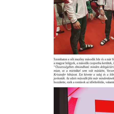
Szombaton a női mezőny második fele és a már f
a magyar hölgyek, a második csoportba kerültek, 
“Összességében elmondható minden delegációról
miatt, ez a mieinkkel sem volt másként, Vecse
Krisztofer hibázott. Ezt követte a talaj és a ló
javították. Az edzés második fele már mindenkine
hozzátette, ezek a rontások az időeltolódás, valami