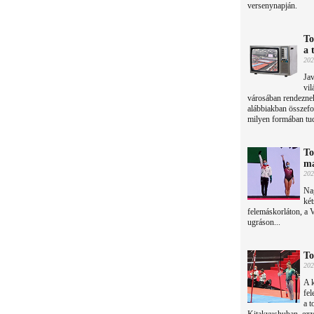
versenynapján.
To
a 
202
Jav
vil
városában rendeznek
alábbiakban összefo
milyen formában tud
To
ma
202
Nag
ké
felemáskorláton, a 
ugráson...
To
202
A 
fel
a t