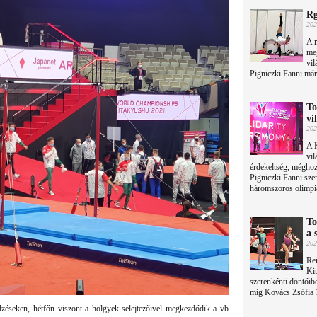
Rg
202
A m
meg
vil
Pigniczki Fanni már
To
vi
202
A 
vil
érdekeltség, méghoz
Pigniczki Fanni szem
háromszoros olimpia
To
a 
202
Re
Ki
szerenkénti döntőib
míg Kovács Zsófia 1
éseken, hétfőn viszont a hölgyek selejtezőivel megkezdődik a vb