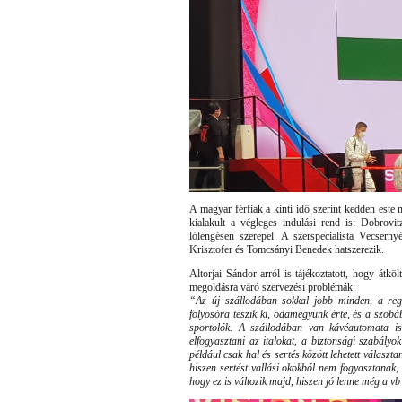
A magyar férfiak a kinti idő szerint kedden este
kialakult a végleges indulási rend is: Dobrovi
lólengésen szerepel. A szerspecialista Vecsern
Krisztofer és Tomcsányi Benedek hatszerezik.
Altorjai Sándor arról is tájékoztatott, hogy átk
megoldásra váró szervezési problémák:
“Az új szállodában sokkal jobb minden, a reg
folyosóra teszik ki, odamegyünk érte, és a szob
sportolók. A szállodában van kávéautomata is
elfogyasztani az italokat, a biztonsági szabál
például csak hal és sertés között lehetett választa
hiszen sertést vallási okokból nem fogyasztanak, 
hogy ez is változik majd, hiszen jó lenne még a vb 