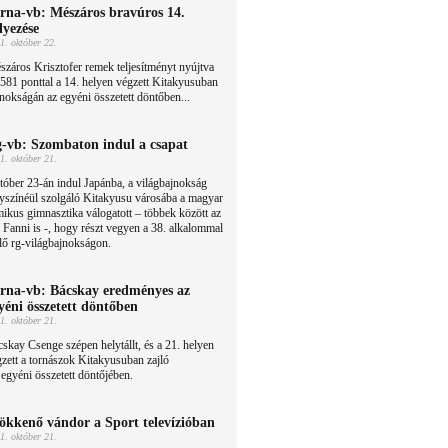
rna-vb: Mészáros bravúros 14.
lyezése
1. október 22.
záros Krisztofer remek teljesítményt nyújtva
581 ponttal a 14. helyen végzett Kitakyusuban
nokságán az egyéni összetett döntőben...
-vb: Szombaton indul a csapat
1. október 21.
óber 23-án indul Japánba, a világbajnokság
yszínéül szolgáló Kitakyusu városába a magyar
mikus gimnasztika válogatott – többek között az
 Fanni is -, hogy részt vegyen a 38. alkalommal
lő rg-világbajnokságon.
rna-vb: Bácskay eredményes az
yéni összetett döntőben
1. október 21.
skay Csenge szépen helytállt, és a 21. helyen
zett a tornászok Kitakyusuban zajló
egyéni összetett döntőjében.
ökkenő vándor a Sport televízióban
1. október 21.