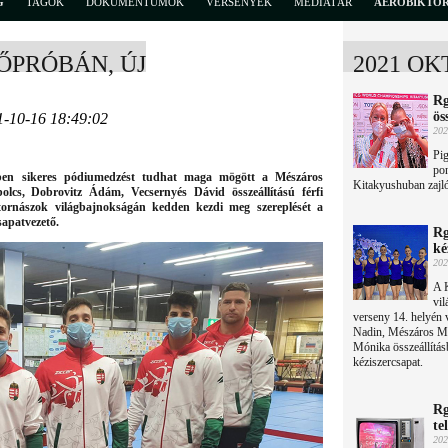
G
TAGOK
DOKUMENTUMOK
VERSENYEK
MÉDIATÁR
AEROBIKTÖ
ŐPRÓBÁN, ÚJ
2021 OK
Rg
ös
1-10-16 18:49:02
202
Pig
pon
ében sikeres pódiumedzést tudhat maga mögött a Mészáros
Kitakyushuban zajló
olcs, Dobrovitz Ádám, Vecsernyés Dávid összeállítású férfi
tornászok világbajnokságán kedden kezdi meg szereplését a
sapatvezető.
Rg
ké
202
A K
vil
verseny 14. helyén v
Nadin, Mészáros M
Mónika összeállítás
kéziszercsapat.
Rg
te
202