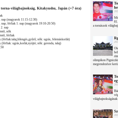
To
he
0. torna-világbajnokság, Kitakyushu, Japán (+7 óra)
202
iak
Més
 1. nap (magyarok 11:15-12:30)
81.
2. nap; férfiak 1. nap (magyarok 19:10-20:50)
a tornászok világbaj
 2. nap
öntő, nők
ntő, férfiak
Rg
(férfiak:talaj,lólengés,gyűrű; nők: ugrás, felemáskorlát)
202
(férfiak: ugrás,korlát,nyújtó; nők: gerenda, talaj)
:50
Okt
hel
rit
olimpikon Pigniczki
megrendezésre kerü
To
eg
202
Bác
vég
világbajnokságának 
Sz
202