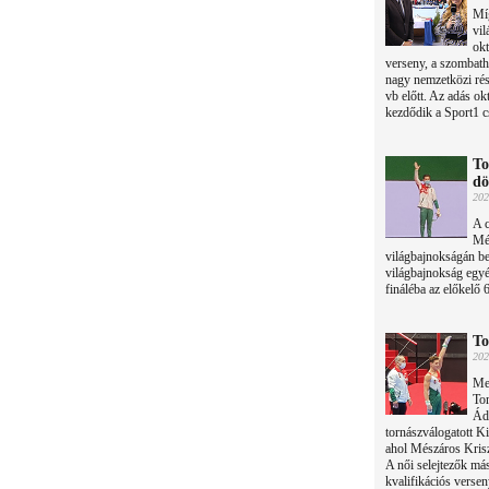
Míg
vi
okt
verseny, a szombathe
nagy nemzetközi rés
vb előtt. Az adás ok
kezdődik a Sport1 c
To
dö
202
A c
Més
világbajnokságán be
világbajnokság egyén
fináléba az előkelő 6
To
202
Meg
To
Ádá
tornászválogatott K
ahol Mészáros Kriszt
A női selejtezők má
kvalifikációs versen