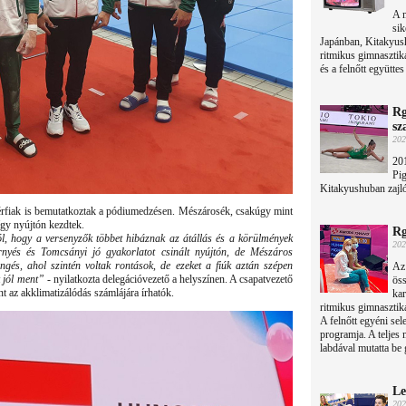
A 
sik
Japánban, Kitakyushu
ritmikus gimnasztik
és a felnőtt együtte
Rg
sz
202
201
Pig
Kitakyushuban zajló
érfiak is bemutatkoztak a pódiumedzésen. Mészárosék, csakúgy mint
így nyújtón kezdtek.
Rg
, hogy a versenyzők többet hibáznak az átállás és a körülmények
202
rnyés és Tomcsányi jó gyakorlatot csinált nyújtón, de Mészáros
lengés, ahol szintén voltak rontások, de ezeket a fiúk aztán szépen
Az 
k jól ment”
- nyilatkozta delegációvezető a helyszínen. A csapatvezető
öss
nt az akklimatizálódás számlájára írhatók.
kar
ritmikus gimnasztik
A felnőtt egyéni sel
programja. A teljes 
labdával mutatta be g
Le
202