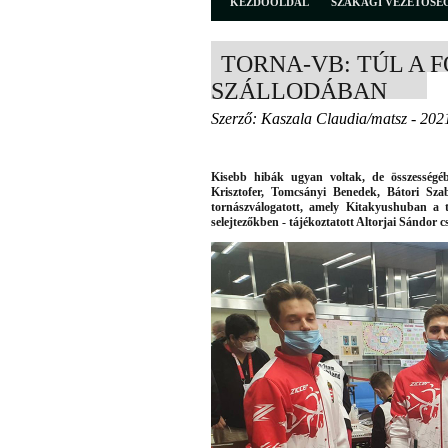
KEZDŐOLDAL
SZAKÁGI VEZETŐSÉ
TORNA-VB: TÚL A F
SZÁLLODÁBAN
Szerző: Kaszala Claudia/matsz - 202
Kisebb hibák ugyan voltak, de összesség
Krisztofer, Tomcsányi Benedek, Bátori Szab
tornászválogatott, amely Kitakyushuban a 
selejtezőkben - tájékoztatott Altorjai Sándor c