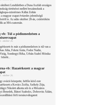
 októberi Lendületben a Duna Aszfalt országos
nokság történései mellett beszámolunk a
ágkupa-ezüstérmes Kállai Zoltán
s a magyar csapat évtizedes jelentőségű
éséről is. Az adás október 28-án, csütörtökön
dik az M4-csatornán.
-vb: Túl a pódiumedzésen a
ziszercsapat
1. október 26.
érkezett és már a pódiumedzésen is túl van a
kas Júlia, Fekete Anita, Fodor Nadin,
Virág, Somhegyi Réka, Urbán-Szabó Mónika
felnőtt...
rna-vb: Hazaérkezett a magyar
apat
1. október 26.
y ováció közepette, hétfőn késő este
aérkezett a Kovács Zsófia, Székely Zója,
lágyi Nikolett alkotta női és a Mészáros
nyi Benedek, Bátori Szabolcs, Dobrovitz Ádám,
zeállítású férfi tornászválogatott