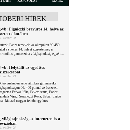
RTÉNET
KAPCSOLAT
MATSZ
TÓBERI HÍREK
-vb: Pigniczki bravúros 14. helye az
szetett döntőben
1. október 30.
niczki Fanni remekelt, az olimpikon 90.450
ttal a sikeres 14. helyet szerezte meg a
 ritmikus gimnasztika világbajnokság egyéni...
-vb: Helytállt az együttes
ziszercsapat
1. október 29.
itakyushuban zajló ritmikus gimnasztika
ágbajnokságon 66. 400 ponttal az összetett
égzett a Farkas Júlia, Fekete Anita, Fodor
andula Virág, Somhegyi Réka, Urbán-Szabó
ban kiutazó magyar felnőtt együttes
-világbajnokság az interneten és a
levízióban
1. október 28.