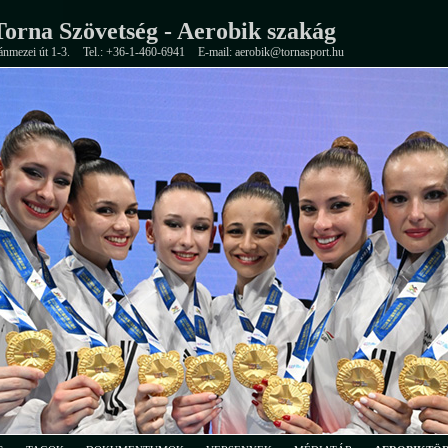
orna Szövetség - Aerobik szakág
ánmezei út 1-3.
Tel.: +36-1-460-6941
E-mail: aerobik@tornasport.hu