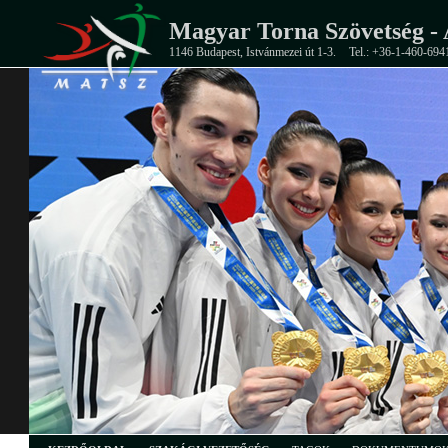
Magyar Torna Szövetség - 
1146 Budapest, Istvánmezei út 1-3.
Tel.: +36-1-460-694