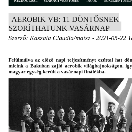
KEZDŐOLDAL
SZAKÁGI VEZETŐSÉG
TAGOK
DOKUMENTUMO
AEROBIK VB: 11 DÖNTŐSNEK
SZORÍTHATUNK VASÁRNAP
Szerző: Kaszala Claudia/matsz - 2021-05-22 1
Felülmúlva az előző napi teljesítményt ezúttal hat dö
mieink a Bakuban zajló aerobik világbajnokságon, így
magyar egység került a vasárnapi finálékba.