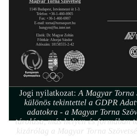
Magyar Torna Szövetség
1146 Budapest, Istvánmezei út 1-3.
Telefon: +36-1-460-6905
Fax: +36-1-460-6907
E-mail: torna@tornasport.hu
hungym@hu.inter.net
Elnök: Dr. Magyar Zoltán
Főtitkár: Altorjai Sándor
Adószám: 18158555-2-42
Jogi nyilatkozat:
A Magyar Torna S
különös tekintettel a GDPR Adat
adatokra - a Magyar Torna Szöv
tárolása, más helyen és formában tö
kizárólag a Magyar Torna Szövetség