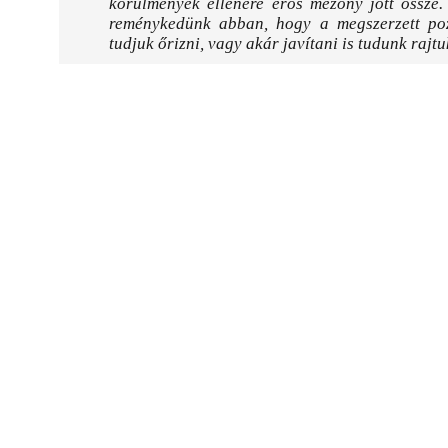
körülmények ellenére erős mezőny jött össze.
reménykedünk abban, hogy a megszerzett po
tudjuk őrizni, vagy akár javítani is tudunk rajtu