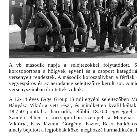
A vb második napja a selejtezőkkel folytatódott. 
korcsoportban a hölgyek egyéni és a csoport kategóriá
versenyeit rendezték. A második korosztályban a férfiak 
vegyespáros és az aerodance selejtezőire került sor. A m
versenyszámban érintettek voltak.
A 12-14 éves (Age Group 1) női egyéni selejtezőben Me
Bányász Viktória vett részt, és mindketten kvalifikálta
18.750 ponttal a harmadik, előbbi 18.700 egységgel 
Szintén ebben a korcsoportban szerepelt a Menyhárt
Viktória, Kiss Jázmin, Görgényi Eszter, Rasó Enikő öss
amely bejutott a legjobbak közé, méghozzá harmadikként 1