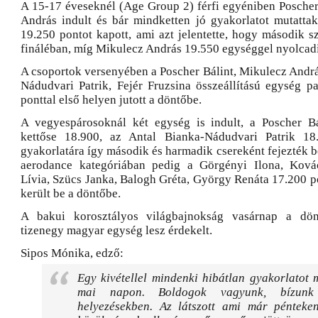
A 15-17 éveseknél (Age Group 2) férfi egyéniben Poscher
András indult és bár mindketten jó gyakorlatot mutattak
19.250 pontot kapott, ami azt jelentette, hogy második s
fináléban, míg Mikulecz András 19.550 egységgel nyolcadi
A csoportok versenyében a Poscher Bálint, Mikulecz Andrá
Nádudvari Patrik, Fejér Fruzsina összeállítású egység pa
ponttal első helyen jutott a döntőbe.
A vegyespárosoknál két egység is indult, a Poscher Bá
kettőse 18.900, az Antal Bianka-Nádudvari Patrik 18
gyakorlatára így második és harmadik csereként fejezték be
aerodance kategóriában pedig a Görgényi Ilona, Kovác
Lívia, Szücs Janka, Balogh Gréta, György Renáta 17.200 p
került be a döntőbe.
A bakui korosztályos világbajnokság vasárnap a dön
tizenegy magyar egység lesz érdekelt.
Sipos Mónika, edző:
Egy kivétellel mindenki hibátlan gyakorlatot 
mai napon. Boldogok vagyunk, bízun
helyezésekben. Az látszott ami már pénteke