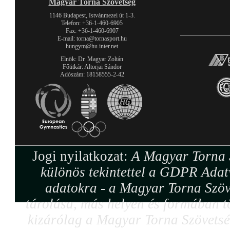
Magyar Torna Szövetség
1146 Budapest, Istvánmezei út 1-3.
Telefon: +36-1-460-6905
Fax: +36-1-460-6907
E-mail: torna@tornasport.hu
hungym@hu.inter.net
Elnök: Dr. Magyar Zoltán
Főtitkár: Altorjai Sándor
Adószám: 18158555-2-42
Jogi nyilatkozat:
A Magyar Torna S
különös tekintettel a GDPR Adat
adatokra - a Magyar Torna Szöv
tárolása, más helyen és formában tö
kizárólag a Magyar Torna Szövetség