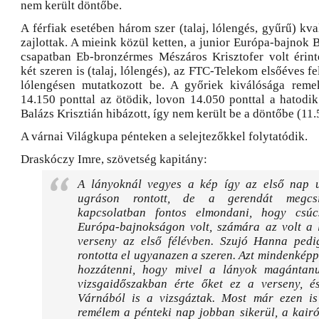
nem került döntőbe.
A férfiak esetében három szer (talaj, lólengés, gyűrű) kva
zajlottak. A mieink közül ketten, a junior Európa-bajnok B
csapatban Eb-bronzérmes Mészáros Krisztofer volt érinte
két szeren is (talaj, lólengés), az FTC-Telekom elsőéves fe
lólengésen mutatkozott be. A győriek kiválósága remek
14.150 ponttal az ötödik, lovon 14.050 ponttal a hatodik 
Balázs Krisztián hibázott, így nem került be a döntőbe (11.
A várnai Világkupa pénteken a selejtezőkkel folytatódik.
Draskóczy Imre, szövetség kapitány:
A lányoknál vegyes a kép így az első nap 
ugráson rontott, de a gerendát megcsi
kapcsolatban fontos elmondani, hogy csúc
Európa-bajnokságon volt, számára az volt a 
verseny az első félévben. Szujó Hanna pedi
rontotta el ugyanazen a szeren. Azt mindenkép
hozzátenni, hogy mivel a lányok magántan
vizsgaidőszakban érte őket ez a verseny, 
Várnából is a vizsgáztak. Most már ezen is
remélem a pénteki nap jobban sikerül, a kair