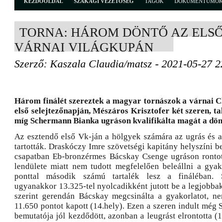
KEZDŐOLDAL
SZAKÁGI VEZETŐSÉG
TAGOK
DOKUMENTUMO
TORNA: HÁROM DÖNTŐ AZ ELSŐ
VÁRNAI VILÁGKUPÁN
Szerző: Kaszala Claudia/matsz - 2021-05-27 2
Három finálét szereztek a magyar tornászok a várnai C
első selejtezőnapján, Mészáros Krisztofer két szeren, ta
míg Schermann Bianka ugráson kvalifikálta magát a dön
Az esztendő első Vk-ján a hölgyek számára az ugrás és a 
tartották. Draskóczy Imre szövetségi kapitány helyszíni b
csapatban Eb-bronzérmes Bácskay Csenge ugráson rontot
lendülete miatt nem tudott megfelelően beleállni a gyak
ponttal második számú tartalék lesz a fináléban.
ugyanakkor 13.325-tel nyolcadikként jutott be a legjobba
szerint gerendán Bácskay megcsinálta a gyakorlatot, ne
11.650 pontot kapott (14.hely). Ezen a szeren indult még
bemutatója jól kezdődött, azonban a leugrást elrontotta (1