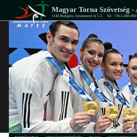
Magyar Torna Szövetség - 
1146 Budapest, Istvánmezei út 1-3.
Tel.: +36-1-460-694