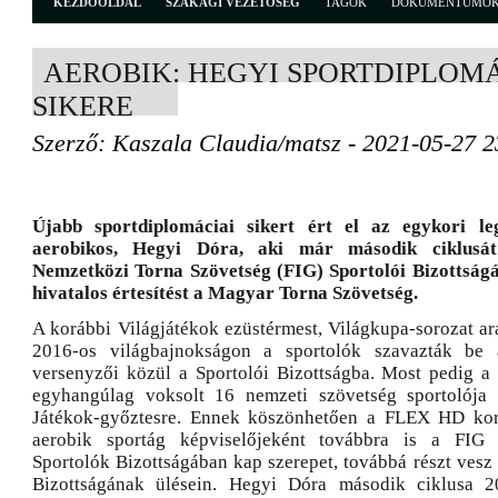
KEZDŐOLDAL
SZAKÁGI VEZETŐSÉG
TAGOK
DOKUMENTUMO
AEROBIK: HEGYI SPORTDIPLOM
SIKERE
Szerző: Kaszala Claudia/matsz - 2021-05-27 2
Újabb sportdiplomáciai sikert ért el az egykori l
aerobikos, Hegyi Dóra, aki már második ciklusá
Nemzetközi Torna Szövetség (FIG) Sportolói Bizottság
hivatalos értesítést a Magyar Torna Szövetség.
A korábbi Világjátékok ezüstérmest, Világkupa-sorozat ar
2016-os világbajnokságon a sportolók szavazták be 
versenyzői közül a Sportolói Bizottságba. Most pedig a
egyhangúlag voksolt 16 nemzeti szövetség sportolója
Játékok-győztesre. Ennek köszönhetően a FLEX HD kor
aerobik sportág képviselőjeként továbbra is a FIG 
Sportolók Bizottságában kap szerepet, továbbá részt vesz
Bizottságának ülésein. Hegyi Dóra második ciklusa 20