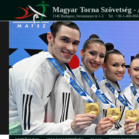
Magyar Torna Szövetség - 
1146 Budapest, Istvánmezei út 1-3.
Tel.: +36-1-460-694