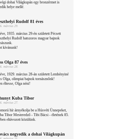
végi dohai Világkupán egy bronzérmet is
edik helye mellé.
szthelyi Rudolf 81 éves
6. március 29.
éve, 1935. március 29-én született Pécsett
szthelyi Rudolf hatszoros magyar bajnok
nászunk.
ot kívánunk!
ss Olga 87 éves
6. március 28.
éve, 1929. március 28-án született Lemhényiné
s Olga, olimpiai bajnok tornásznőnk!
en éltesse, Olga néni!
hunyt Kuba Tibor
6. március 27.
morú hír árnyékolja be a Húsvéti Ünnepeket,
a Tibor Mesteredző - Tibi Bácsi - életének 85.
ben eltávozott közülünk.
vács negyedik a dohai Világkupán
6. március 25.