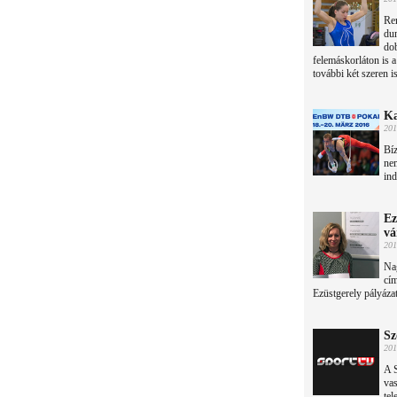
Re
dun
dob
felemáskorláton is a
további két szeren is 
Ka
201
Bíz
nem
in
Ez
vá
201
Nag
cím
Ezüstgerely pályáza
Sz
201
A 
vas
tel