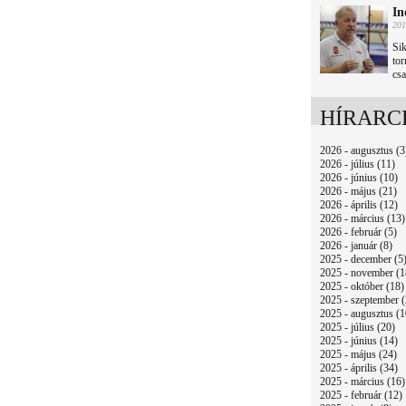
In
201
Sik
tor
csa
HÍRARC
2026 - augusztus (3
2026 - július (11)
2026 - június (10)
2026 - május (21)
2026 - április (12)
2026 - március (13)
2026 - február (5)
2026 - január (8)
2025 - december (5
2025 - november (1
2025 - október (18)
2025 - szeptember (
2025 - augusztus (1
2025 - július (20)
2025 - június (14)
2025 - május (24)
2025 - április (34)
2025 - március (16)
2025 - február (12)