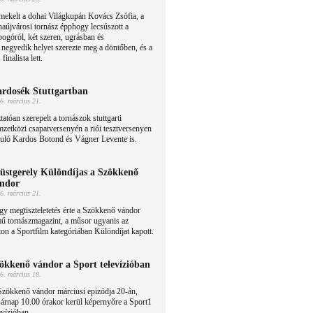
mekelt a dohai Világkupán Kovács Zsófia, a
aújvárosi tornász épphogy lecsúszott a
ogóról, két szeren, ugrásban és
 negyedik helyet szerezte meg a döntőben, és a
finalista lett.
rdosék Stuttgartban
6. március 21.
tatóan szerepelt a tornászok stuttgarti
zetközi csapatversenyén a riói tesztversenyen
duló Kardos Botond és Vágner Levente is.
üstgerely Különdíjas a Szökkenő
ndor
6. március 21.
y megtiszteletetés érte a Szökkenő vándor
ű tornászmagazint, a műsor ugyanis az
ton a Sportfilm kategóriában Különdíjat kapott.
ökkenő vándor a Sport televízióban
6. március 18.
Szökkenő vándor márciusi epizódja 20-án,
árnap 10.00 órakor kerül képernyőre a Sport1
evízióban.