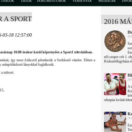
TTSÁGOK
TAGOK
DOKUMENTUMOK
VERSENYEK
MÉDIATÁR
INFO
 A SPORT
2016 MÁ
Du
6-03-18 12:57:00
201
Sz
so
asárnap 10.00 órakor kerül képernyőre a Sport1 televízióban.
Eml
női szuper csb 1. el
atását, így most Adácsról jelentkezik a Szökkenő vándor. Ebben a
Kiskunfélegyháza els
 utánpótláskorú lányokkal foglalkozik.
 a műsort:
Hi
201
A t
15,
Ka
kés
olimpiai kvótát lehet
Ko
201
Eze
Tor