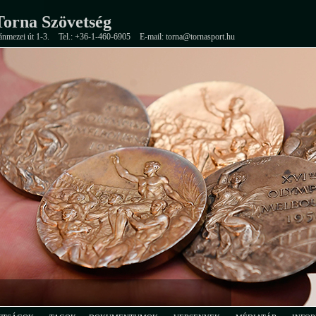
orna Szövetség
ánmezei út 1-3.
Tel.: +36-1-460-6905
E-mail: torna@tornasport.hu