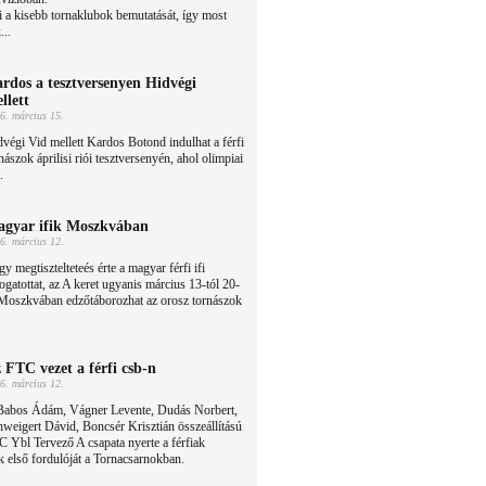
 a kisebb tornaklubok bemutatását, így most
...
rdos a tesztversenyen Hidvégi
llett
6. március 15.
végi Vid mellett Kardos Botond indulhat a férfi
nászok áprilisi riói tesztversenyén, ahol olimpiai
.
gyar ifik Moszkvában
6. március 12.
y megtisztelteteés érte a magyar férfi ifi
ogatottat, az A keret ugyanis március 13-tól 20-
 Moszkvában edzőtáborozhat az orosz tornászok
 FTC vezet a férfi csb-n
6. március 12.
Babos Ádám, Vágner Levente, Dudás Norbert,
weigert Dávid, Boncsér Krisztián összeállítású
 Ybl Tervező A csapata nyerte a férfiak
 első fordulóját a Tornacsarnokban.