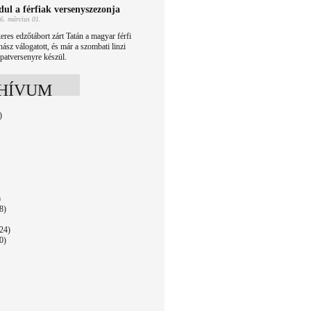
dul a férfiak versenyszezonja
6. március 01.
eres edzőtábort zárt Tatán a magyar férfi
nász válogatott, és már a szombati linzi
patversenyre készül.
HÍVUM
)
)
8)
24)
0)