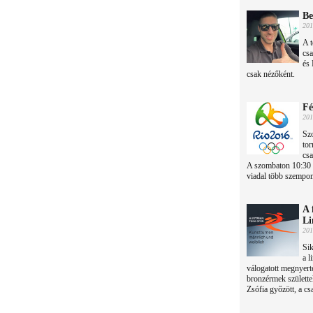
Be
201
A t
csa
és 
csak nézőként.
Fé
201
Szo
tor
csa
A szombaton 10:30 
viadal több szempon
A 
Li
201
Sik
a l
válogatott megnyerte
bronzérmek születte
Zsófia győzött, a cs