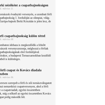
rki nézőként a csapatbajnokságon
6. március 11.
ornászok évadnyitó versenyén, a szombati férfi
patbajnokság 1. fordulóján az olimpiai, világ-
Európa-bajnok Berki Krisztián is jelen lesz, de
rfi csapatbajnokság külön téttel
6. március 08.
mbaton idehaza is megkezdődik a felnőtt
nászok versenyszezonja, méghozzá a férfiak
patbajnokságának első fordulójával.
órakor, a budapesti Tornacsarnokban kezdődő
tból is különleges.
férfi csapat és Kovács diadala
nzben
6. március 06.
eresen szerepelt a férfi és női tornászválogatott
inzi nemzetközi csapatversenyen, ahol a férfi
 a csapatviadalt, egyéni összetettben
k, míg a nőknél az egyéni összetettben Kovács
apat pedig második lett.