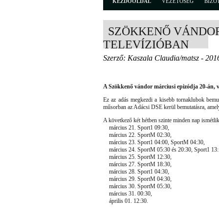
KEZDŐOLDAL
VEZETŐSÉG
BIZO
SZÖKKENŐ VÁNDOR
TELEVÍZIÓBAN
Szerző: Kaszala Claudia/matsz - 201
A Szökkenő vándor márciusi epizódja 20-án, v
Ez az adás megkezdi a kisebb tornaklubok bemut
műsorban az Adácsi DSE kerül bemutatásra, amely
A következő két hétben szinte minden nap ismétlik
március 21. Sport1 09:30,
március 22. SportM 02:30,
március 23. Sport1 04:00, SportM 04:30,
március 24. SportM 05:30 és 20:30, Sport1 13:
március 25. SportM 12:30,
március 27. SportM 18:30,
március 28. Sport1 04:30,
március 29. SportM 04:30,
március 30. SportM 05:30,
március 31. 00:30,
április 01. 12:30.