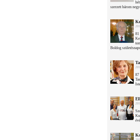
hét
szerzett három negy
Ke
201
81 
Ke
tor
Boldog születésnap
Ta
201
87 
Tas
Ist
El
201
Szo
Kub
évé
Ko
201