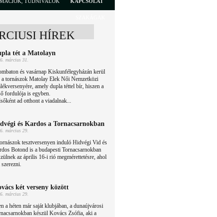
RMÁCIÓK, TUDNIVALÓK
KAPCSOLAT
SZAKÁGAK
RCIUSI HÍREK
pla tét a Matolayn
6. március 31.
ombaton és vasárnap Kiskunfélegyházán kerül
r a tornászok Matolay Elek Női Nemzetközi
ékversenyére, amely dupla téttel bír, hiszen a
ső fordulója is egyben.
őként ad otthont a viadalnak...
dvégi és Kardos a Tornacsarnokban
6. március 29.
ornászok tesztversenyen induló Hidvégi Vid és
rdos Botond is a budapesti Tornacsarnokban
zülnek az április 16-i rió megmérettetésre, ahol
 szerezni.
vács két verseny között
6. március 29.
n a héten már saját klubjában, a dunaújvárosi
nacsarnokban készül Kovács Zsófia, aki a