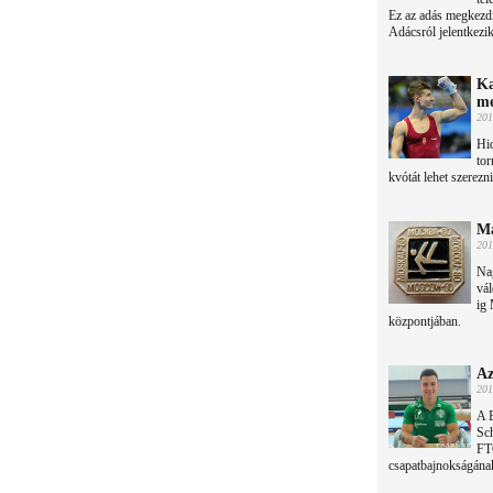
Ez az adás megkezdi
Adácsról jelentkezik
Ka
me
201
Hid
tor
kvótát lehet szerezni
Ma
201
Nag
vál
ig
központjában.
Az
201
A 
Sch
FTC
csapatbajnokságának