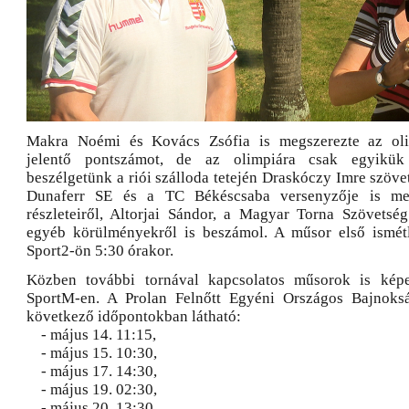
Makra Noémi és Kovács Zsófia is megszerezte az olim
jelentő pontszámot, de az olimpiára csak egyikük 
beszélgetünk a riói szálloda tetején Draskóczy Imre szöve
Dunaferr SE és a TC Békéscsaba versenyzője is mes
részleteiről, Altorjai Sándor, a Magyar Torna Szövetség
egyéb körülményekről is beszámol. A műsor első ismét
Sport2-ön 5:30 órakor.
Közben további tornával kapcsolatos műsorok is kép
SportM-en. A Prolan Felnőtt Egyéni Országos Bajnoksá
következő időpontokban látható:
- május 14. 11:15,
- május 15. 10:30,
- május 17. 14:30,
- május 19. 02:30,
- május 20. 13:30,