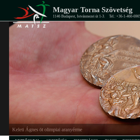
Magyar Torna Szövetség
1146 Budapest, Istvánmezei út 1-3.
Tel.: +36-1-460-690
Keleti Ágnes öt olimpiai aranyérme