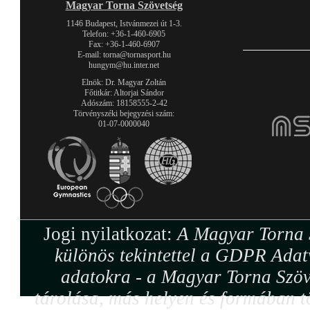
Magyar Torna Szövetség
1146 Budapest, Istvánmezei út 1-3.
Telefon: +36-1-460-6905
Fax: +36-1-460-6907
E-mail: torna@tornasport.hu
hungym@hu.inter.net
Elnök: Dr. Magyar Zoltán
Főtitkár: Altorjai Sándor
Adószám: 18158555-2-42
Törvényszéki bejegyzési szám:
01-07-0000040
Jogi nyilatkozat:
A Magyar Torna S
különös tekintettel a GDPR Adat
adatokra - a Magyar Torna Szöv
tárolása, más helyen és formában tö