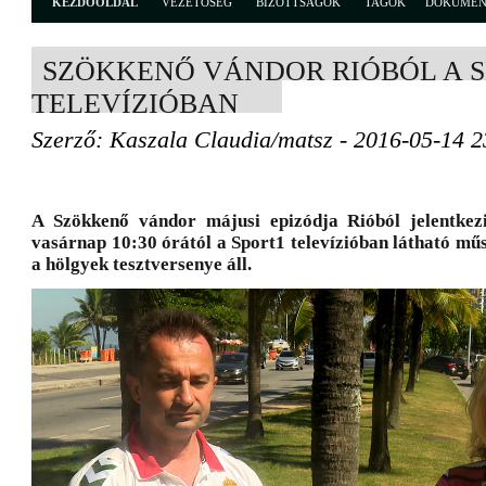
KEZDŐOLDAL
VEZETŐSÉG
BIZOTTSÁGOK
TAGOK
DOKUME
SZÖKKENŐ VÁNDOR RIÓBÓL A 
TELEVÍZIÓBAN
Szerző: Kaszala Claudia/matsz - 2016-05-14 2
A Szökkenő vándor májusi epizódja Rióból jelentkez
vasárnap 10:30 órától a Sport1 televízióban látható m
a hölgyek tesztversenye áll.