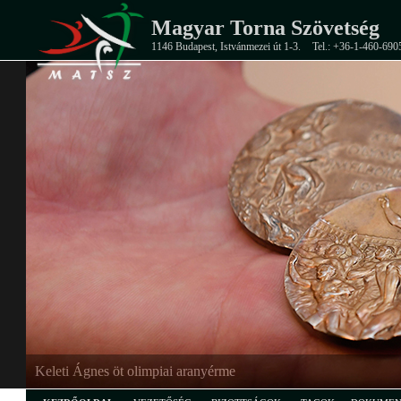
Magyar Torna Szövetség
1146 Budapest, Istvánmezei út 1-3.
Tel.: +36-1-460-690
Keleti Ágnes öt olimpiai aranyérme