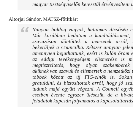
magyar tisztségviselőn keresztül érvényesíteni i
Altorjai Sándor, MATSZ-főtitkár:
Nagyon boldog vagyok, hatalmas dicsőség 
Már korábban bedatam a kandidálásomat, é
szavazáson döntöttek a nemzetek arról,
bekerüljek a Councilba. Kétszer annyian jelen
amennyien bejuthattunk, ezért is külön öröm 
az eddigi tevékenységem elismerése is m
megtiszteltetés, hogy olyan szakemberek 
akiknek van szavuk és elismertek a nemzetközi 
többek között az új FIG-elnök is. Sokan
gratulálni, és biztosítottak arról, hogy jó s
tudunk majd együtt végezni. A Council egyé
esetben évente egyszer ülésezik, de a hivat
feladatok kapcsán folyamatos a kapcsolattartás