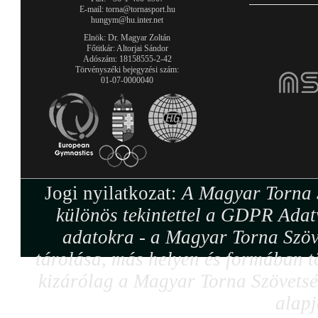
E-mail: torna@tornasport.hu
hungym@hu.inter.net
Elnök: Dr. Magyar Zoltán
Főtitkár: Altorjai Sándor
Adószám: 18158555-2-42
Törvényszéki bejegyzési szám:
01-07-0000040
Jogi nyilatkozat:
A Magyar Torna S
különös tekintettel a GDPR Adat
adatokra - a Magyar Torna Szöv
tárolása, más helyen és formában tö
kizárólag a Magyar Torna Szövetség
alapj