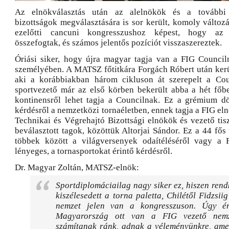
Az elnökválasztás után az alelnökök és a további t
bizottságok megválasztására is sor került, komoly változ
ezelőtti cancuni kongresszushoz képest, hogy az
összefogtak, és számos jelentős pozíciót visszaszereztek.
Óriási siker, hogy újra magyar tagja van a FIG Council
személyében. A MATSZ főtitkára Forgách Róbert után kerül
aki a korábbiakban három cikluson át szerepelt a Co
sportvezető már az első körben bekerült abba a hét főb
kontinensről lehet tagja a Councilnak. Ez a grémium d
kérdésről a nemzetközi tornaéletben, ennek tagja a FIG eln
Technikai és Végrehajtó Bizottsági elnökök és vezető tis
beválasztott tagok, közöttük Altorjai Sándor. Ez a 44 fős 
többek között a világversenyek odaítéléséről vagy a 
lényeges, a tornasportokat érintő kérdésről.
Dr. Magyar Zoltán, MATSZ-elnök:
Sportdiplomáciailag nagy siker ez, hiszen ren
kiszélesedett a torna paletta, Chilétől Fidzsi
nemzet jelen van a kongresszuson. Úgy ér
Magyarország ott van a FIG vezető nemze
számítanak ránk, adnak a véleményünkre, amel