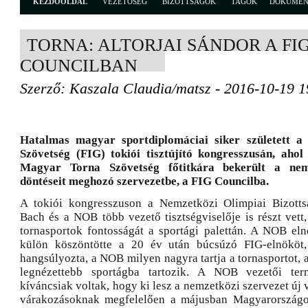
KEZDŐOLDAL
VEZETŐSÉG
BIZOTTSÁGOK
TAGOK
DOKUME
TORNA: ALTORJAI SÁNDOR A FI
COUNCILBAN
Szerző: Kaszala Claudia/matsz - 2016-10-19 1
Hatalmas magyar sportdiplomáciai siker született a
Szövetség (FIG) tokiói tisztújító kongresszusán, ahol
Magyar Torna Szövetség főtitkára bekerült a nem
döntéseit meghozó szervezetbe, a FIG Councilba.
A tokiói kongresszuson a Nemzetközi Olimpiai Bizott
Bach és a NOB több vezető tisztségviselője is részt vett,
tornasportok fontosságát a sportági palettán. A NOB eln
külön köszöntötte a 20 év után búcsúzó FIG-elnököt
hangsúlyozta, a NOB milyen nagyra tartja a tornasportot,
legnézettebb sportágba tartozik. A NOB vezetői ter
kíváncsiak voltak, hogy ki lesz a nemzetközi szervezet új v
várakozásoknak megfelelően a májusban Magyarországon 