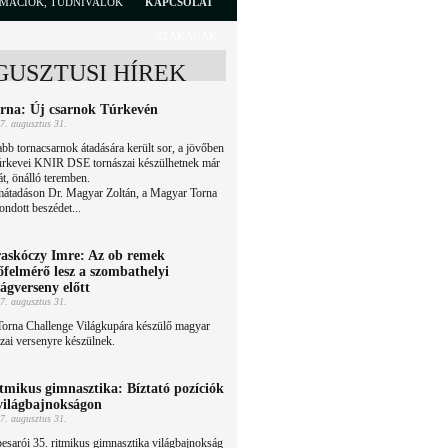
RMÁCIÓK, TUDNIVALÓK
KAPCSOLAT
SZAKÁGAK
GUSZTUSI HÍREK
rna: Új csarnok Túrkevén
7. augusztus 31.
bb tornacsarnok átadására került sor, a jövőben
túrkevei KNIR DSE tornászai készülhetnek már
át, önálló teremben.
mátadáson Dr. Magyar Zoltán, a Magyar Torna
ndott beszédet...
askóczy Imre: Az ob remek
őfelmérő lesz a szombathelyi
lágverseny előtt
7. augusztus 31.
Torna Challenge Világkupára készülő magyar
zai versenyre készülnek.
tmikus gimnasztika: Bíztató pozíciók
világbajnokságon
7. augusztus 31.
esarói 35. ritmikus gimnasztika világbajnokság