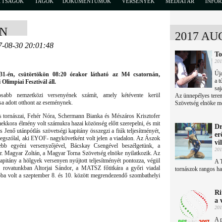
TTSÁGOK
TAGOK
DOKUMENTUMOK
VERSENYEK
MÉDIATÁR
INFO
EN
2017 AU
7-08-30 20:01:48
To
201
Úja
31-én, csütörtökön 08:20 órakor látható az M4 csatornán,
a 
limpiai Fesztivál áll.
saj
abb nemzetközi versenyének számít, amely kétévente kerül
Az ünnepélyes tere
a adott otthont az eseménynek.
Szövetség elnöke mo
s tornászai, Fehér Nóra, Schermann Bianka és Mészáros Krisztofer
ekkora élmény volt számukra hazai közönség előtt szerepelni, és mit
Dr
Jenő utánpótlás szövetségi kapitány összegzi a fiúk teljesítményét,
er
megszólal, aki EYOF- nagykövetként volt jelen a viadalon. Az Ászok
vi
ebb egyéni versenyzőjével, Bácskay Csengével beszélgetünk, a
201
 Magyar Zoltán, a Magyar Torna Szövetség elnöke nyilatkozik. Az
apitány a hölgyek versenyen nyújtott teljesítményét pontozza, végül
A 
 rovatunkban Altorjai Sándor, a MATSZ főtitkára a győri viadal
tornászok rangos ha
óba volt a szeptember 8. és 10. között megrendezendő szombathelyi
Ri
a 
201
A p