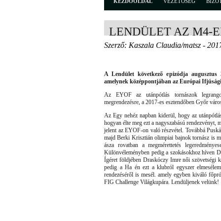
KEZDŐOLDAL
VEZETŐSÉG
BIZO
LENDÜLET AZ M4-
Szerző: Kaszala Claudia/matsz - 201
A Lendület következő epizódja augusztus 
amelynek középpontjában az Európai Ifjúsági O
Az EYOF az utánpótlás tornászok legrangos
megrendezésre, a 2017-es esztendőben Győr város
Az Egy nehéz napban kiderül, hogy az utánpótlá
hogyan élte meg ezt a nagyszabású rendezvényt, m
jelent az EYOF-on való részvétel. Továbbá Puskás 
majd Berki Krisztián olimpiai bajnok tornász is 
ásza rovatban a megmérettetés legeredményes
Különvéleményben pedig a szokásokhoz híven Dr.
Ígéret földjében Draskóczy Imre női szövetségi k
pedig a Ha én ezt a klubról egyszer elmesélem
rendezéséről is mesél. amely egyben kiváló főpr
FIG Challenge Világkupára. Lendüljenek velünk!