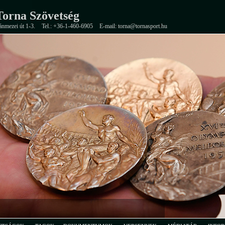
orna Szövetség
ánmezei út 1-3.
Tel.: +36-1-460-6905
E-mail: torna@tornasport.hu