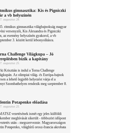
tmikus gimnasztika: Kis és Pigniczki
r a vb helyszínén
7. augusztus 28.
5. ritmikus gimnasztika világbajnokság magyar
éni versenyzői, Kis Alexandra és Pigniczki
, az esemény helyszínén gyakorol, a vb
ptember 3. között kerül lebonyolításra.
rna Challenge Világkupa – Jó
ereplésben bízik a kapitány
7. augusztus 25.
ki Krisztián is indul a Torna Challenge
ágkupán. Az olimpiai világ- és Európa-bajnok
esen a lehető legjobb helyezést várja el a
enyt Szombathelyen rendezik meg szeptember 8.
lentin Potapenko előadása
7. augusztus 25.
MATSZ vezetésének ismét egy jeles külföldi
kember meghívását sikerült - többszöri időpont
yeztetés után - megszerveznie. Magyarországon
tin Potapenko, világhírű orosz-francia akrobata