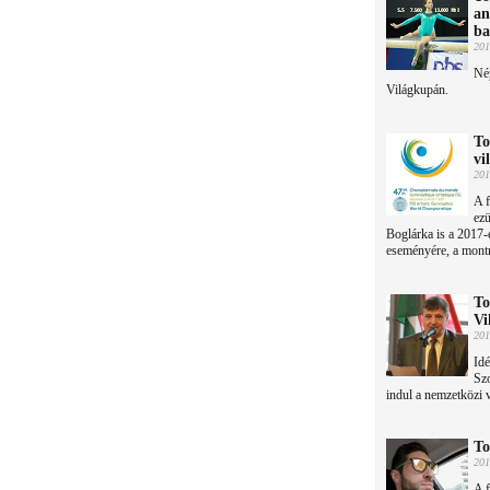
an
b
201
Nép
Világkupán.
To
vi
201
A f
ez
Boglárka is a 2017-
eseményére, a montr
To
Vi
201
Idé
Sz
indul a nemzetközi 
To
201
A f