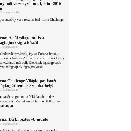
nyi női versenyző indul, mint 2016-
an
7. augusztus 19.
es mezőny vesz részt az idei Torna Challenge
rna: A női válogatott is a
lágbajnokságra készül
7. augusztus 17.
elnőtt női tornászok, így az Európa-bajnoki
üstérmes Kovács Zsófia és a bronzérmes Dévai
es esztendő második félévének legrangosabb
eali világbajnokságra gyakorol.
rna Challenge Világkupa: Ismét
lágkupát rendez Szombathely!
7. augusztus 16.
n ismét rangos torna Világkupát rendez
ombathely! Várhatóan több, mint 100 tornász
versenyen.
rna: Berki biztos vb-induló
7. augusztus 14.
érfi tornászválogatott kitartóan gyakorol a