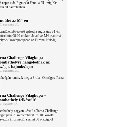
ő napja után Pigniczki Fanni a 25., míg Kis
en áll összetettben.
ndület az M4-en
7. augusztus 30.
endület következő epizódja augusztus 31-én,
törtökön 08:20 órakor látható az M4 csatornán,
lynek középpontjában az Európai Ifjúsági
l.
rna Challenge Világkupa –
ombathelyre hangolódnak az
szágos bajnokságon
7. augusztus 30.
hétvégén rendezik meg a Prolan Országos Torna
.
rna Challenge Világkupa –
ombathely felkészült!
7. augusztus 29.
ombathely nagyon készül a Torna Challenge
ágkupára. A szeptember 8. és 10. közötti
ervezők információi szerint 30 országból