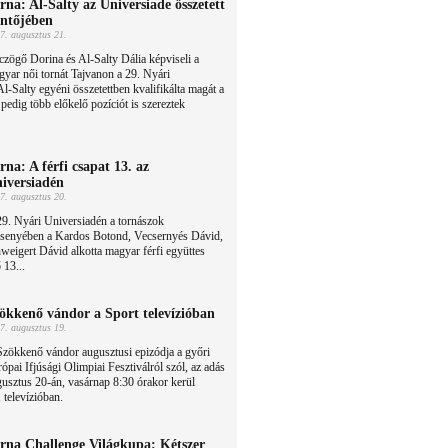
rna: Al-Salty az Universiade összetett
ntőjében
7. augusztus 21.
zögő Dorina és Al-Salty Dália képviseli a
yar női tornát Tajvanon a 29. Nyári
l-Salty egyéni összetettben kvalifikálta magát a
 pedig több előkelő pozíciót is szereztek
rna: A férfi csapat 13. az
iversiadén
7. augusztus 20.
9. Nyári Universiadén a tornászok
rsenyében a Kardos Botond, Vecsernyés Dávid,
igert Dávid alkotta magyar férfi együttes
 13...
ökkenő vándor a Sport televízióban
7. augusztus 19.
zökkenő vándor augusztusi epizódja a győri
ópai Ifjúsági Olimpiai Fesztiválról szól, az adás
usztus 20-án, vasárnap 8:30 órakor kerül
 televízióban.
rna Challenge Világkupa: Kétszer