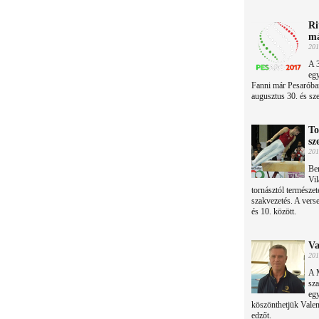
Ri
má
201
A 3
egy
Fanni már Pesaróban
augusztus 30. és sze
To
sz
201
Ber
Vil
tornásztól természet
szakvezetés. A vers
és 10. között.
Va
201
A 
sza
eg
köszönthetjük Valen
edzőt.