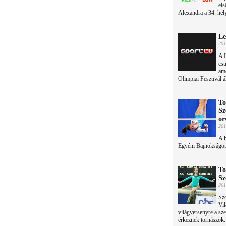
els
Alexandra a 34. hely
Le
201
A L
csü
ame
Olimpiai Fesztivál ál
To
Sz
or
201
A 
Egyéni Bajnokságot
To
Sz
201
Sz
Vil
világversenyre a sz
érkeznek tornászok.