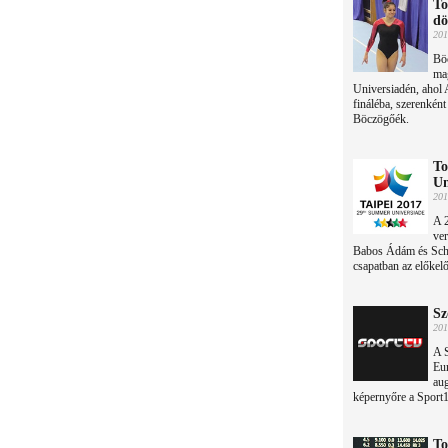
To
dö
201
Böc
mag
Universiadén, ahol A
fináléba, szerenként
Böczögőék.
To
Un
201
A 2
ve
Babos Ádám és Schwe
csapatban az előkelő
Sz
201
A S
Eur
aug
képernyőre a Sport1
To