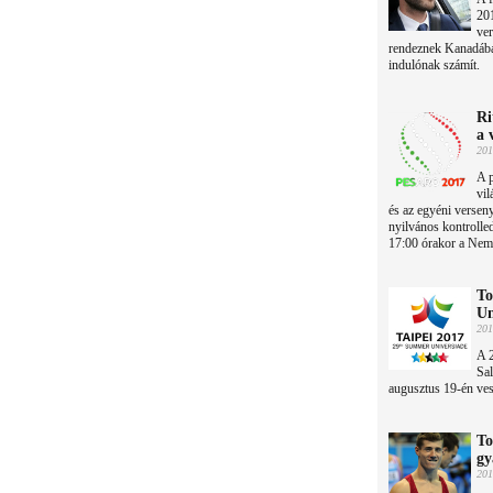
201
ver
rendeznek Kanadában
indulónak számít.
Ri
a 
201
A p
vil
és az egyéni versen
nyilvános kontrolle
17:00 órakor a Nem
To
Un
201
A 
Sal
augusztus 19-én ves
To
gy
201