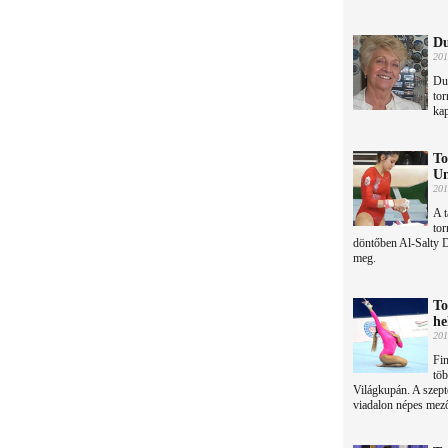
Du
201
Du
to
ka
To
Un
201
A t
tor
döntőben Al-Salty Dá
meg.
To
he
201
Fin
töb
Világkupán. A szep
viadalon népes mező