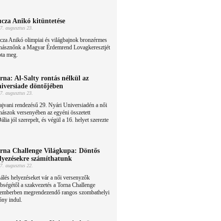
cza Anikó kitüntetése
7. augusztus 23.
cza Anikó olimpiai és világbajnok bronzérmes
rnásznőnk a Magyar Érdemrend Lovagkeresztjét
pta meg.
rna: Al-Salty rontás nélkül az
iversiade döntőjében
7. augusztus 23.
ajvani rendezésű 29. Nyári Universiadén a női
nászok versenyében az egyéni összetett
lia jól szerepelt, és végül a 16. helyet szerezte
rna Challenge Világkupa: Döntős
lyezésekre számíthatunk
7. augusztus 22.
álés helyezéseket vár a női versenyzők
bségétől a szakvezetés a Torna Challenge
temberben megrendezendő rangos szombathelyi
ny indul.