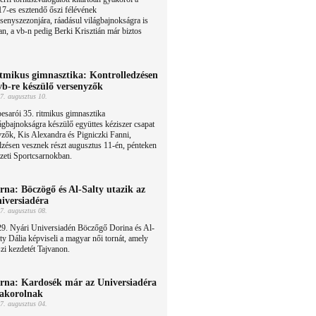
7-es esztendő őszi félévének
senyszezonjára, ráadásul világbajnokságra is
, a vb-n pedig Berki Krisztián már biztos
tmikus gimnasztika: Kontrolledzésen
vb-re készülő versenyzők
7. augusztus 10.
esarói 35. ritmikus gimnasztika
ágbajnokságra készülő együttes kéziszer csapat
yzők, Kis Alexandra és Pigniczki Fanni,
dzésen vesznek részt augusztus 11-én, pénteken
zeti Sportcsarnokban.
rna: Böczögő és Al-Salty utazik az
iversiadéra
7. augusztus 08.
29. Nyári Universiadén Böczőgő Dorina és Al-
ty Dália képviseli a magyar női tornát, amely
zi kezdetét Tajvanon.
rna: Kardosék már az Universiadéra
akorolnak
7. augusztus 04.