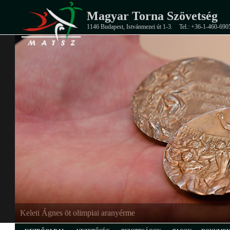
Magyar Torna Szövetség
1146 Budapest, Istvánmezei út 1-3.
Tel.: +36-1-460-690
Keleti Ágnes öt olimpiai aranyérme