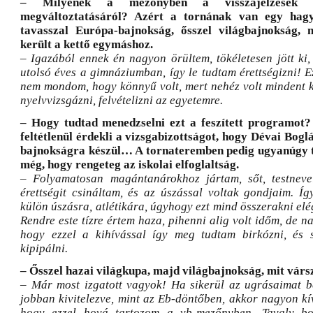
– Milyenek a mezőnyben a visszajelzések a
megváltoztatásáról? Azért a tornának van egy hag
tavasszal Európa-bajnokság, ősszel világbajnokság,
került a kettő egymáshoz.
– Igazából ennek én nagyon örültem, tökéletesen jött ki,
utolsó éves a gimnáziumban, így le tudtam érettségizni! Ez
nem mondom, hogy könnyű volt, mert nehéz volt mindent ke
nyelvvizsgázni, felvételizni az egyetemre.
– Hogy tudtad menedzselni ezt a feszített programot?
feltétlenül érdekli a vizsgabizottságot, hogy Dévai Bog
bajnokságra készül… A tornateremben pedig ugyanúgy tel
még, hogy rengeteg az iskolai elfoglaltság.
– Folyamatosan magántanárokhoz jártam, sőt, testnevel
érettségit csináltam, és az úszással voltak gondjaim. Í
külön úszásra, atlétikára, úgyhogy ezt mind összerakni elég
Rendre este tízre értem haza, pihenni alig volt időm, de 
hogy ezzel a kihívással így meg tudtam birkózni, és s
kipipálni.
– Ősszel hazai világkupa, majd világbajnokság, mit vársz
– Már most izgatott vagyok! Ha sikerül az ugrásaimat 
jobban kivitelezve, mint az Eb-döntőben, akkor nagyon kí
hogy ezzel hová tartozom a vb-mezőnyben. Tavaly bok