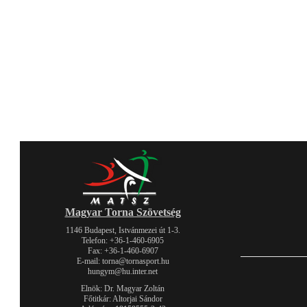
Magyar Torna Szövetség
1146 Budapest, Istvánmezei út 1-3.
Telefon: +36-1-460-6905
Fax: +36-1-460-6907
E-mail: torna@tornasport.hu
hungym@hu.inter.net
Elnök: Dr. Magyar Zoltán
Főtitkár: Altorjai Sándor