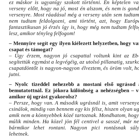
ez máskor is ugyanígy szokott történni. Én képtelen v
verseny előtt, hogy na jó, most én alszom, és nem is gon
versenyre. Most ráadásul még a verseny után sem tudtam
nem tudtam feldolgozni, ami történt, azt, hogy Euró
fantasztikusan jó érzés így is, hogy még nem tudtam felf
lesz, amikor tényleg felfogom!
– Mennyire segít egy ilyen kiélezett helyzetben, hogy va
csapat és támogat?
– Úgy érzem, nagyon jó csapattal voltunk kint az Eb-n
segítettük egymást a legvégéig, az utolsó pillanatig, szur
csapatdöntőt is nagyon-nagyon élveztem, és öröm volt, ho
jutni.
– Nyolc tizeddel nehezebb a mostani első ugrásod 
bemutatottnál. Ez jókora különbség a nehézségben – v
amikor új ugrást gyakorolsz?
– Persze, hogy van. A második ugrásnál is, amit versen
csinálok, mindig van bennem egy kis félsz, hiszen olyan u
amik nem a könnyebbek közé tartoznak. Mondhatom, hogy i
múlik minden. Ha közel jön fél centivel a sasszé, már ne
bármikor lehet rontani. Nagyon pici rontásnak súly
lehetnek.