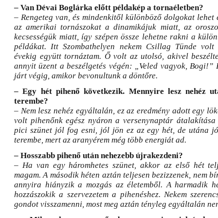
– Van Dévai Boglárka előtt példakép a tornaéletben?
– Rengeteg van, és mindenkitől különböző dolgokat lehet 
az amerikai tornászokat a dinamikájuk miatt, az orosz
kecsességük miatt, így szépen össze lehetne rakni a külö
példákat. Itt Szombathelyen nekem Csillag Tünde volt 
évekig együtt tornáztam. Ő volt az utolsó, akivel beszélt
annyit üzent a beszélgetés végén: „Veled vagyok, Bogi!” 
járt végig, amikor bevonultunk a döntőre.
– Egy hét pihenő következik. Mennyire lesz nehéz u
terembe?
– Nem lesz nehéz egyáltalán, ez az eredmény adott egy löké
volt pihenőnk egész nyáron a versenynaptár átalakítása 
pici szünet jól fog esni, jól jön ez az egy hét, de utána j
terembe, mert az aranyérem még több energiát ad.
– Hosszabb pihenő után nehezebb újrakezdeni?
– Ha van egy háromhetes szünet, akkor az első hét tel
magam. A második héten aztán teljesen bezizzenek, nem b
annyira hiányzik a mozgás az életemből. A harmadik hé
hozzászokik a szervezetem a pihenéshez. Nekem szerencs
gondot visszamenni, most meg aztán tényleg egyáltalán ne