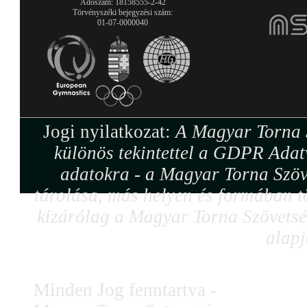
Adószám: 18158555-2-42
Törvényszéki bejegyzési szám:
01-07-0000040
Jogi nyilatkozat:
A Magyar Torna S
különös tekintettel a GDPR Adat
adatokra - a Magyar Torna Szöv
tárolása, más helyen és formában tö
kizárólag a Magyar Torna Szövetség
alapj
Minden Jog fenntartva -