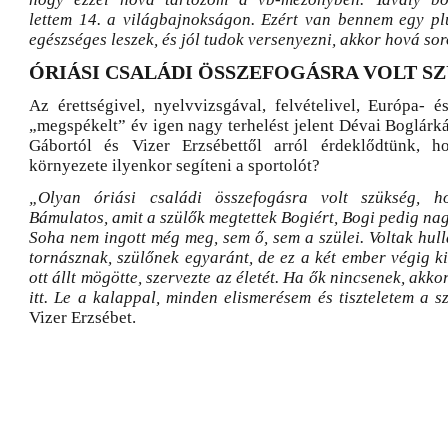
lettem 14. a világbajnokságon. Ezért van bennem egy pl
egészséges leszek, és jól tudok versenyezni, akkor hová so
ÓRIÁSI CSALÁDI ÖSSZEFOGÁSRA VOLT S
Az érettségivel, nyelvvizsgával, felvételivel, Európa- é
„megspékelt” év igen nagy terhelést jelent Dévai Boglárk
Gábortól és Vizer Erzsébettől arról érdeklődtünk, 
környezete ilyenkor segíteni a sportolót?
„Olyan óriási családi összefogásra volt szükség, h
Bámulatos, amit a szülők megtettek Bogiért, Bogi pedig nag
Soha nem ingott még meg, sem ő, sem a szülei. Voltak hul
tornásznak, szülőnek egyaránt, de ez a két ember végig kit
ott állt mögötte, szervezte az életét. Ha ők nincsenek, akk
itt. Le a kalappal, minden elismerésem és tiszteletem a s
Vizer Erzsébet.