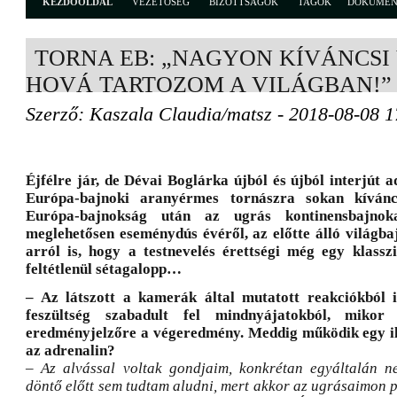
KEZDŐOLDAL
VEZETŐSÉG
BIZOTTSÁGOK
TAGOK
DOKUME
TORNA EB: „NAGYON KÍVÁNCSI
HOVÁ TARTOZOM A VILÁGBAN!”
Szerző: Kaszala Claudia/matsz - 2018-08-08 1
Éjfélre jár, de Dévai Boglárka újból és újból interjút a
Európa-bajnoki aranyérmes tornászra sokan kívánc
Európa-bajnokság után az ugrás kontinensbajnok
meglehetősen eseménydús évéről, az előtte álló világb
arról is, hogy a testnevelés érettségi még egy klassz
feltétlenül sétagalopp…
– Az látszott a kamerák által mutatott reakciókból i
feszültség szabadult fel mindnyájatokból, mikor
eredményjelzőre a végeredmény. Meddig működik egy i
az adrenalin?
– Az alvással voltak gondjaim, konkrétan egyáltalán 
döntő előtt sem tudtam aludni, mert akkor az ugrásaimon 