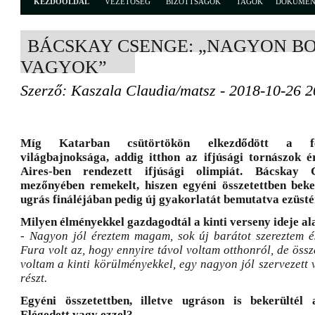
KEZDŐOLDAL
VEZETŐSÉG
BIZOTTSÁGOK
TAGOK
DOKUME
BÁCSKAY CSENGE: „NAGYON B
VAGYOK”
Szerző: Kaszala Claudia/matsz - 2018-10-26 2
Míg Katarban csütörtökön elkezdődött a fe
világbajnoksága, addig itthon az ifjúsági tornászok é
Aires-ben rendezett ifjúsági olimpiát. Bácskay
mezőnyében remekelt, hiszen egyéni összetettben beke
ugrás fináléjában pedig új gyakorlatát bemutatva ezüsté
Milyen élményekkel gazdagodtál a kinti verseny ideje al
- Nagyon jól éreztem magam, sok új barátot szereztem é
Fura volt az, hogy ennyire távol voltam otthonról, de öss
voltam a kinti körülményekkel, egy nagyon jól szervezett
részt.
Egyéni összetettben, illetve ugráson is bekerültél
Elégedett vagy ezzel?