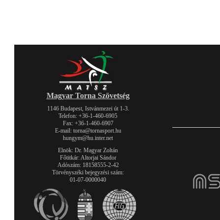
Magyar Torna Szövetség
1146 Budapest, Istvánmezei út 1-3.
Telefon: +36-1-460-6905
Fax: +36-1-460-6907
E-mail: torna@tornasport.hu
hungym@hu.inter.net
Elnök: Dr. Magyar Zoltán
Főtitkár: Altorjai Sándor
Adószám: 18158555-2-42
Törvényszéki bejegyzési szám:
01-07-0000040