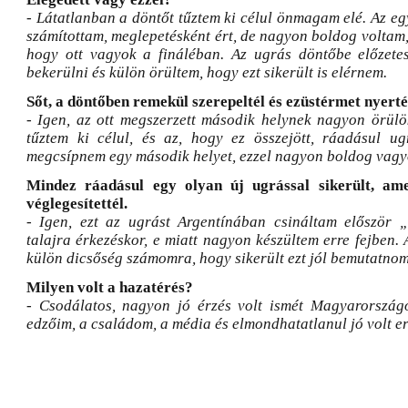
- Látatlanban a döntőt tűztem ki célul önmagam elé. Az eg
számítottam, meglepetésként ért, de nagyon boldog voltam
hogy ott vagyok a fináléban. Az ugrás döntőbe előzete
bekerülni és külön örültem, hogy ezt sikerült is elérnem.
Sőt, a döntőben remekül szerepeltél és ezüstérmet nyerté
- Igen, az ott megszerzett második helynek nagyon örülö
tűztem ki célul, és az, hogy ez összejött, ráadásul u
megcsípnem egy második helyet, ezzel nagyon boldog vagy
Mindez ráadásul egy olyan új ugrással sikerült, am
véglegesítettél.
- Igen, ezt az ugrást Argentínában csináltam először 
talajra érkezéskor, e miatt nagyon készültem erre fejben. 
külön dicsőség számomra, hogy sikerült ezt jól bemutatnom
Milyen volt a hazatérés?
- Csodálatos, nagyon jó érzés volt ismét Magyarország
edzőim, a családom, a média és elmondhatatlanul jó volt e