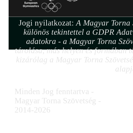
Jogi nyilatkozat:
A Magyar Torna S
különös tekintettel a GDPR Adat
adatokra - a Magyar Torna Szöv
tárolása, más helyen és formában tö
kizárólag a Magyar Torna Szövetség
alapj
Minden Jog fenntartva -
Magyar Torna Szövetség -
2014-2026