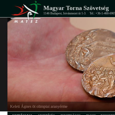
Magyar Torna Szövetség
1146 Budapest, Istvánmezei út 1-3.
Tel.: +36-1-460-690
EB-ezüstérmes junior férfi csapat