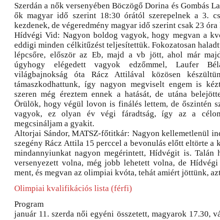
Szerdán a nők versenyében Böczögő Dorina és Gombás Lau
ők magyar idő szerint 18:30 órától szerepelnek a 3. cs
kezdenek, de végeredmény magyar idő szerint csak 23 óra 
Hídvégi Vid: Nagyon boldog vagyok, hogy megvan a kvót
eddigi minden célkitűzést teljesítettük. Fokozatosan haladt
lépcsőre, először az Eb, majd a vb jött, ahol már maj
úgyhogy elégedett vagyok edzőmmel, Laufer Bé
világbajnokság óta Rácz Attilával közösen készültü
támaszkodhattunk, így nagyon megviselt engem is kézt
szeren még éreztem ennek a hatását, de utána belejött
Örülök, hogy végül lovon is finálés lettem, de őszintén 
vagyok, ez olyan év végi fáradtság, így az a célom
megcsináljam a gyakit.
Altorjai Sándor, MATSZ-főtitkár: Nagyon kellemetlenül in
szegény Rácz Attila 15 perccel a bevonulás előtt eltörte a 
mindannyiunkat nagyon megérintett, Hídvégit is. Talán
versenyezett volna, még jobb lehetett volna, de Hídvégi
ment, és megvan az olimpiai kvóta, tehát amiért jöttünk, azt 
Olimpiai kvalifikációs lista (férfi)
Program
január 11. szerda női egyéni összetett, magyarok 17.30, 