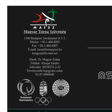
Magyar Torna Szövetség
1146 Budapest, Istvánmezei út 1-3.
Telefon: +36-1-460-6905
Fax: +36-1-460-6907
E-mail: torna@tornasport.hu
hungym@hu.inter.net
Elnök: Dr. Magyar Zoltán
Főtitkár: Altorjai Sándor
Adószám: 18158555-2-42
Törvényszéki bejegyzési szám:
01-07-0000040