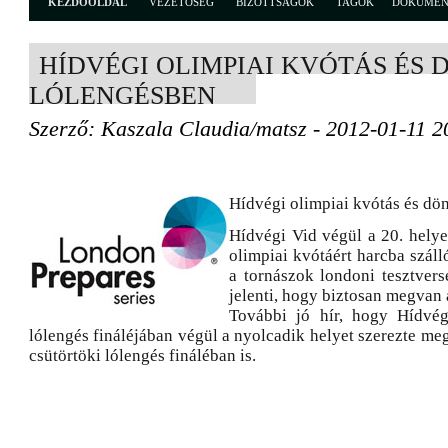
KEZDŐOLDAL
VEZETŐSÉG
BIZOTTSÁGOK
TAGOK
DOKUME
HÍDVÉGI OLIMPIAI KVÓTÁS ÉS 
LÓLENGÉSBEN
Szerző: Kaszala Claudia/matsz - 2012-01-11 2
Hídvégi olimpiai kvótás és dö
Hídvégi Vid végül a 20. helye
olimpiai kvótáért harcba szál
a tornászok londoni tesztvers
jelenti, hogy biztosan megvan 
További jó hír, hogy Hídvég
lólengés fináléjában végül a nyolcadik helyet szerezte meg,
csütörtöki lólengés fináléban is.