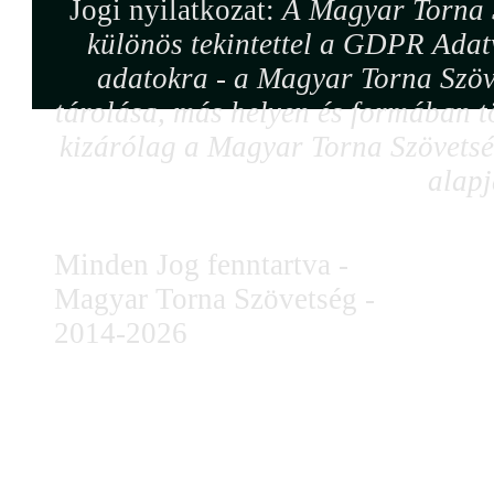
Jogi nyilatkozat:
A Magyar Torna S
különös tekintettel a GDPR Adat
adatokra - a Magyar Torna Szöv
tárolása, más helyen és formában tö
kizárólag a Magyar Torna Szövetség
alapj
Minden Jog fenntartva -
Magyar Torna Szövetség -
2014-2026