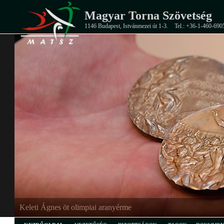
Magyar Torna Szövetség
1146 Budapest, Istvánmezei út 1-3.
Tel.: +36-1-460-690
Keleti Ágnes öt olimpiai aranyérme