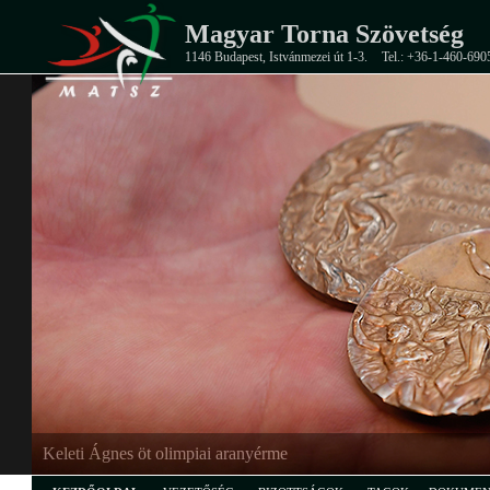
Magyar Torna Szövetség
1146 Budapest, Istvánmezei út 1-3.
Tel.: +36-1-460-690
Keleti Ágnes öt olimpiai aranyérme