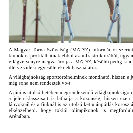
A Magyar Torna Szövetség (MATSZ) információi szerint
klubok is profitálhatnak ebből az infrastruktúrából, ugyan
világversenyre megvásárolja a MATSZ, később pedig kiadj
illetve vidéki egyesületeknek használatra.
A világbajnokság sporttörténelminek mondható, hiszen a j
még soha nem rendeztek vb-t.
A június utolsó hetében megrendezendő világbajnokságon 
a jelen klasszisait is láthatja a közönség, hiszen ezen
lányoknál és a fiúknál is az utolsó két utánpótlás koroszt
elképzelhető, hogy tokiói olimpikonok is megfordu
Arénában.