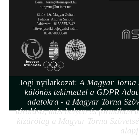
E-mail: torna@tornasport.hu
hungym@hu.inter.net
Elnök: Dr. Magyar Zoltán
Főtitkár: Altorjai Sándor
Adószám: 18158555-2-42
Törvényszéki bejegyzési szám:
01-07-0000040
Jogi nyilatkozat:
A Magyar Torna S
különös tekintettel a GDPR Adat
adatokra - a Magyar Torna Szöv
tárolása, más helyen és formában tö
kizárólag a Magyar Torna Szövetség
alapj