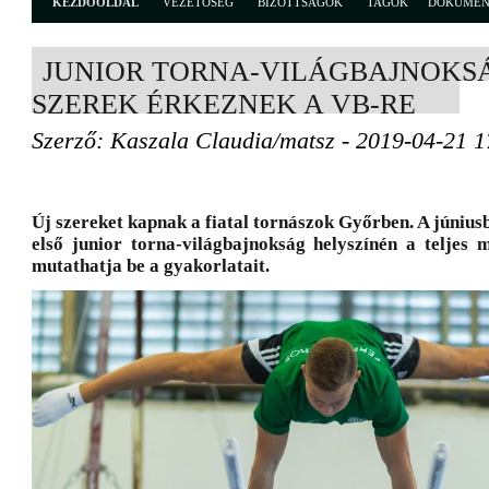
KEZDŐOLDAL
VEZETŐSÉG
BIZOTTSÁGOK
TAGOK
DOKUME
JUNIOR TORNA-VILÁGBAJNOKSÁ
SZEREK ÉRKEZNEK A VB-RE
Szerző: Kaszala Claudia/matsz - 2019-04-21 1
Új szereket kapnak a fiatal tornászok Győrben. A júni
első junior torna-világbajnokság helyszínén a teljes 
mutathatja be a gyakorlatait.