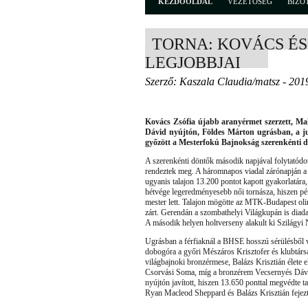
KEZDŐOLDAL
VEZETŐSÉG
BIZO
TORNA: KOVÁCS É
LEGJOBBJAI
Szerző: Kaszala Claudia/matsz - 201
Kovács Zsófia újabb aranyérmet szerzett, Ma
Dávid nyújtón, Földes Márton ugrásban, a ju
győzött a Mesterfokú Bajnokság szerenkénti
A szerenkénti döntők második napjával folytatódo
rendeztek meg. A háromnapos viadal zárónapján a
ugyanis talajon 13.200 pontot kapott gyakorlatára
hétvége legeredményesebb női tornásza, hiszen pé
mester lett. Talajon mögötte az MTK-Budapest oli
zárt. Gerendán a szombathelyi Világkupán is dia
A második helyen holtverseny alakult ki Szilágyi 
Ugrásban a férfiaknál a BHSE hosszú sérülésből v
dobogóra a győri Mészáros Krisztofer és klubtárs
világbajnoki bronzérmese, Balázs Krisztián élete e
Csorvási Soma, míg a bronzérem Vecsernyés Dáv
nyújtón javított, hiszen 13.650 ponttal megvédte 
Ryan Macleod Sheppard és Balázs Krisztián fejezte