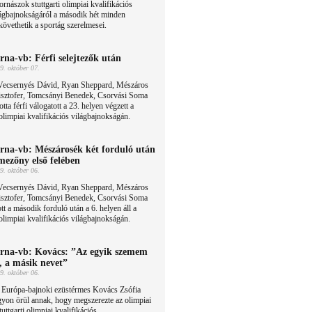
ornászok stuttgarti olimpiai kvalifikációs
ágbajnokságáról a második hét minden
követhetik a sportág szerelmesei.
rna-vb: Férfi selejtezők után
9. október 07.
Vecsernyés Dávid, Ryan Sheppard, Mészáros
isztofer, Tomcsányi Benedek, Csorvási Soma
otta férfi válogatott a 23. helyen végzett a
 olimpiai kvalifikációs világbajnokságán.
rna-vb: Mészárosék két forduló után
mezőny első felében
9. október 06.
Vecsernyés Dávid, Ryan Sheppard, Mészáros
isztofer, Tomcsányi Benedek, Csorvási Soma
ott a második forduló után a 6. helyen áll a
 olimpiai kvalifikációs világbajnokságán.
rna-vb: Kovács: ”Az egyik szemem
r, a másik nevet”
9. október 06.
 Európa-bajnoki ezüstérmes Kovács Zsófia
yon örül annak, hogy megszerezte az olimpiai
uttgarti olimpiai kvalifikációs