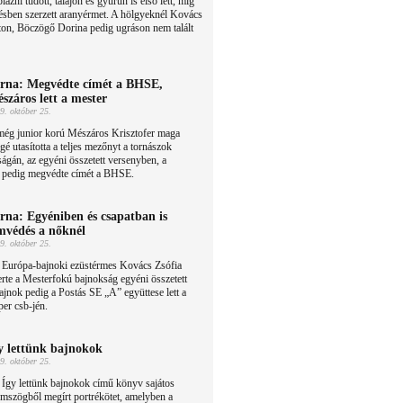
lázni tudott, talajon és gyűrűn is első lett, míg
gésben szerzett aranyérmet. A hölgyeknél Kovács
ton, Böczögő Dorina pedig ugráson nem talált
rna: Megvédte címét a BHSE,
száros lett a mester
9. október 25.
még junior korú Mészáros Krisztofer maga
é utasította a teljes mezőnyt a tornászok
gán, az egyéni összetett versenyben, a
n pedig megvédte címét a BHSE.
rna: Egyéniben és csapatban is
mvédés a nőknél
9. október 25.
 Európa-bajnoki ezüstérmes Kovács Zsófia
rte a Mesterfokú bajnokság egyéni összetett
ajnok pedig a Postás SE „A” együttese lett a
per csb-jén.
y lettünk bajnokok
9. október 25.
Így lettünk bajnokok című könyv sajátos
mszögből megírt portrékötet, amelyben a