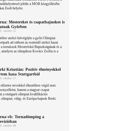
nökhelyettesét jelölte a MOB közgyűlésébe
kai Zsolt helyére.
rna: Mestereket és csapatbajnokot is
atnak Győrben
9. október 22.
óber utolsó hétvégéjén a győri Olimpiai
rtpark ad otthont az esztendő utolsó hazai
, a tornászok Mesterfokú Bajnokságának és a
 amelyen az olimpikon Kovács Zsófia is a
rki Krisztián: Pozitív élményekkel
rtem haza Stuttgartból
9. október 17.
előzetes tervekkel ellentétben végül nem
rsenyzőként, hanem a magyar csapat
zt a stuttgarti olimpiai kvalifikációs
 olimpiai, világ- és Európa-bajnok Berki
rna-vb: Tornadömping a
levízióban
9. október 08.