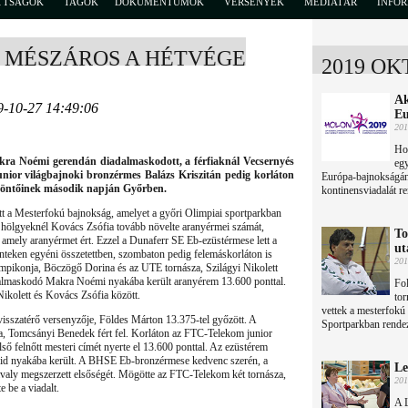
TTSÁGOK
TAGOK
DOKUMENTUMOK
VERSENYEK
MÉDIATÁR
INFO
S MÉSZÁROS A HÉTVÉGE
2019 OK
Ak
9-10-27 14:49:06
Eu
201
Hos
kra Noémi gerendán diadalmaskodott, a férfiaknál Vecsernyés
egy
nior világbajnoki bronzérmes Balázs Kriszitán pedig korláton
Európa-bajnokságán, 
 döntőinek második napján Győrben.
kontinensviadalát re
tt a Mesterfokú bajnokság, amelyet a győri Olimpiai sportparkban
 hölgyeknél Kovács Zsófia tovább növelte aranyérmei számát,
To
, amely aranyérmet ért. Ezzel a Dunaferr SE Eb-ezüstérmese lett a
ut
nteken egyéni összetettben, szombaton pedig felemáskorláton is
201
mpikonja, Böczögő Dorina és az UTE tornásza, Szilágyi Nikolett
dalmaskodó Makra Noémi nyakába került aranyérem 13.600 ponttal.
Fol
Nikolett és Kovács Zsófia között.
tor
vettek a mesterfokú
isszatérő versenyzője, Földes Márton 13.375-tel győzött. A
Sportparkban rende
a, Tomcsányi Benedek fért fel. Korláton az FTC-Telekom junior
lső felnőtt mesteri címét nyerte el 13.600 ponttal. Az ezüstérem
id nyakába került. A BHSE Eb-bronzérmese kedvenc szerén, a
Le
tavaly megszerzett elsőségét. Mögötte az FTC-Telekom két tornásza,
201
 be a viadalt.
A L