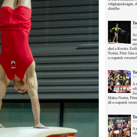
világbajnokságán, de
döntőbe.
To
201
Az
meg
stu
ahol a Kovács Zsóf
Noémi, Péter Sára al
a csapatok versenyé
To
201
A t
vil
Zs
Makra Noémi, Péter 
áll a csapatok verse
To
201
A t
vil