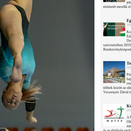
jel
történetét mesélik el
Eg
201
Ko
Ed
Dec
szervezésében 2019
Rendezvényközpontj
To
201
Pén
baj
ren
többek között az o
Vecsernyés Dávid is
Kö
201
A M
Oli
min
és az elnökség egyh