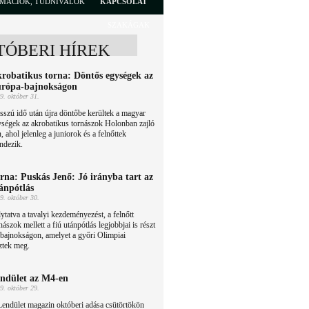
RMÁCIÓK, TUDNIVALÓK
KAPCSOLAT
SZAKÁGAK
TÓBERI HÍREK
robatikus torna: Döntős egységek az
rópa-bajnokságon
9. október 31.
szú idő után újra döntőbe kerültek a magyar
ségek az akrobatikus tornászok Holonban zajló
ahol jelenleg a juniorok és a felnőttek
ndezik.
rna: Puskás Jenő: Jó irányba tart az
ánpótlás
9. október 30.
ytatva a tavalyi kezdeményezést, a felnőtt
nászok mellett a fiú utánpótlás legjobbjai is részt
 bajnokságon, amelyet a győri Olimpiai
ztek meg.
ndület az M4-en
9. október 29.
endület magazin októberi adása csütörtökön