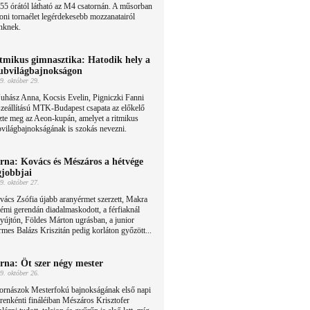
55 órától látható az M4 csatornán. A műsorban
oni tornaélet legérdekesebb mozzanatairól
nknek.
tmikus gimnasztika: Hatodik hely a
ubvilágbajnokságon
9. október 29.
uhász Anna, Kocsis Evelin, Pigniczki Fanni
zeállítású MTK-Budapest csapata az előkelő
ezte meg az Aeon-kupán, amelyet a ritmikus
világbajnokságának is szokás nevezni.
rna: Kovács és Mészáros a hétvége
gjobbjai
9. október 27.
ács Zsófia újabb aranyérmet szerzett, Makra
mi gerendán diadalmaskodott, a férfiaknál
újtón, Földes Márton ugrásban, a junior
rmes Balázs Kriszitán pedig korláton győzött...
rna: Öt szer négy mester
9. október 26.
tornászok Mesterfokú bajnokságának első napi
renkénti fináléiban Mészáros Krisztofer