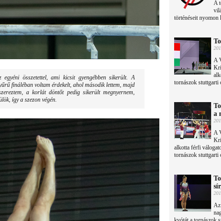
A t
vil
történéseit nyomon 
To
201
A 
Kr
alk
 egyéni összetettel, ami kicsit gyengébben sikerült. A
tornászok stuttgarti
yűrű fináléban voltam érdekelt, ahol második lettem, majd
zereztem, a korlát döntőt pedig sikerült megnyernem,
lök, így a szezon végén.
To
a 
201
A 
Kr
alkotta férfi válogat
tornászok stuttgarti
To
sí
201
Az
nag
kvótát a tornászok st