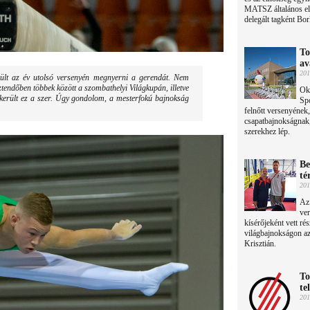
MATSZ általános el
delegált tagként Bor
To
av
201
ült az év utolsó versenyén megnyerni a gerendát. Nem
ztendőben többek között a szombathelyi Világkupán, illetve
Okt
ikerült ez a szer. Úgy gondolom, a mesterfokú bajnokság
Spo
felnőtt versenyének
csapatbajnokságnak,
szerekhez lép.
Be
té
201
Az 
ve
kísérőjeként vett rés
világbajnokságon az
Krisztián.
To
te
201