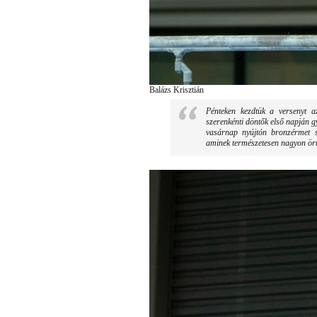
Balázs Krisztián
Pénteken kezdtük a versenyt az
szerenkénti döntők első napján g
vasárnap nyújtón bronzérmet s
aminek természetesen nagyon örü