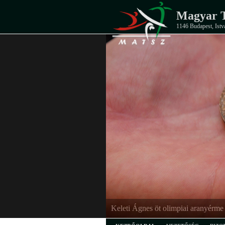
Magyar T
1146 Budapest, Istv
EB-ezüstérmes junior férfi csapat