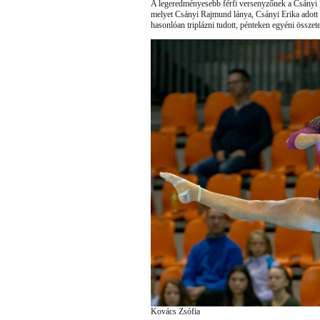
A legeredményesebb férfi versenyzőnek a Csányi R
melyet Csányi Rajmund lánya, Csányi Erika adott
hasonlóan triplázni tudott, pénteken egyéni összet
Kovács Zsófia