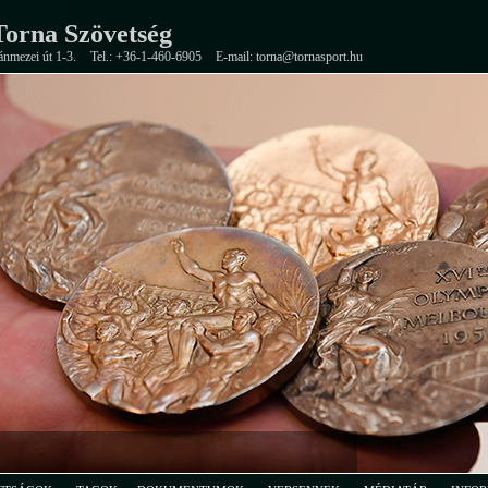
orna Szövetség
ánmezei út 1-3.
Tel.: +36-1-460-6905
E-mail: torna@tornasport.hu