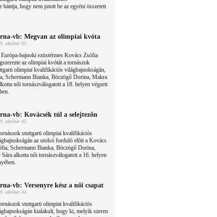
 bántja, hogy nem jutott be az egyéni összetett
rna-vb: Megvan az olimpiai kvóta
9. október 05.
 Európa-bajnoki ezüstérmes Kovács Zsófia
szerezte az olimpiai kvótát a tornászok
ttgarti olimpiai kvalifikációs világbajnokságán,
ia, Schermann Bianka, Böczögő Dorina, Makra
kotta női tornászválogatott a 18. helyen végzett
ben.
rna-vb: Kovácsék túl a selejtezőn
9. október 05.
ornászok stuttgarti olimpiai kvalifikációs
ágbajnokságán az utolsó forduló előtt a Kovács
ófia, Schermann Bianka, Böczögő Dorina,
Sára alkotta női tornászválogatott a 16. helyen
nyében.
rna-vb: Versenyre kész a női csapat
9. október 04.
ornászok stuttgarti olimpiai kvalifikációs
ágbajnokságán kialakult, hogy ki, melyik szeren