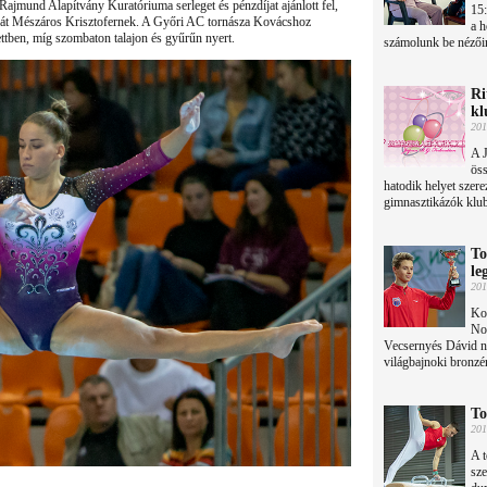
ajmund Alapítvány Kuratóriuma serleget és pénzdíjat ajánlott fel,
15:
 át Mészáros Krisztofernek. A Győri AC tornásza Kovácshoz
a h
ettben, míg szombaton talajon és gyűrűn nyert.
számolunk be nézői
Ri
kl
201
A J
öss
hatodik helyet szer
gimnasztikázók klub
To
le
201
Kov
Noé
Vecsernyés Dávid ny
világbajnoki bronzé
To
201
A 
sze