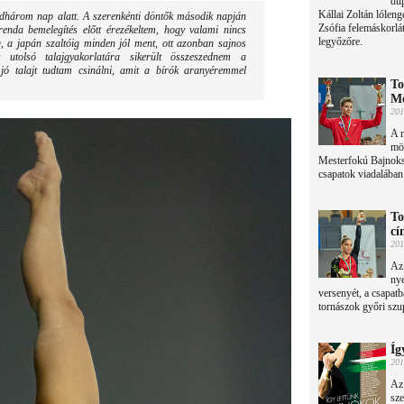
dup
Kállai Zoltán lólen
három nap alatt. A szerenkénti döntők második napján
Zsófia felemáskorlá
renda bemelegítés előtt érezékeltem, hogy valami nincs
legyőzőre.
, a japán szaltóig minden jól ment, ott azonban sajnos
 utolsó talajgyakorlatára sikerült összeszednem a
jó talajt tudtam csinálni, amit a bírók aranyéremmel
To
Mé
201
A 
mög
Mesterfokú Bajnoksá
csapatok viadalába
To
cí
201
Az
nye
versenyét, a csapatb
tornászok győri szu
Íg
201
Az 
sze