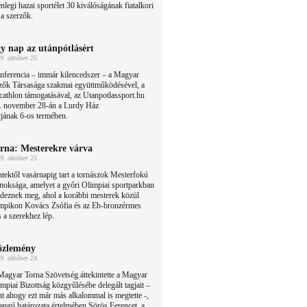
enlegi hazai sportélet 30 kiválóságának fiatalkori
 a szerzők.
y nap az utánpótlásért
9. október 25.
nferencia – immár kilencedszer – a Magyar
zők Társasága szakmai együttműködésével, a
athlon támogatásával, az Utanpotlassport.hu
. november 28-án a Lurdy Ház
ának 6-os termében.
rna: Mesterekre várva
9. október 25.
tektől vasárnapig tart a tornászok Mesterfokú
noksága, amelyet a győri Olimpiai sportparkban
deznek meg, ahol a korábbi mesterek közül
limpikon Kovács Zsófia és az Eb-bronzérmes
 a szerekhez lép.
zlemény
9. október 24.
agyar Torna Szövetség áttekintette a Magyar
mpiai Bizottság közgyűlésébe delegált tagjait –
t ahogy ezt már más alkalommal is megtette -,
angú határozata értelmében Sörös Ferencet, a