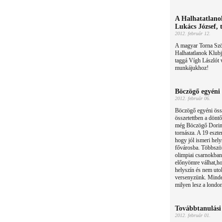
A Halhatatlan
Lukács József, 
2012. február 12.
A magyar Torna Szöv
Halhatatlanok Klubj
taggá Vígh Lászlót 
munkájukhoz!
Böczögő egyéni 
2012. február 06.
Böczögő egyéni össz
összetettben a döntő
még Böczögő Dorina
tornásza. A 19 eszte
hogy jól ismeri hely
fővárosba. Többször
olimpiai csarnokba
előnyömre válhat,ho
helyszín és nem uto
versenyzünk. Minde
milyen lesz a london
Továbbtanulási 
2012. február 01.