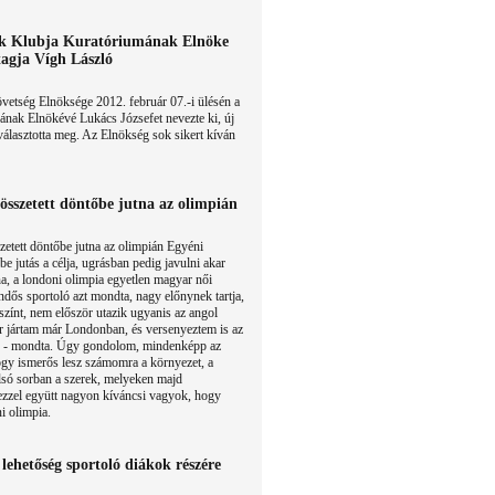
ok Klubja Kuratóriumának Elnöke
tagja Vígh László
etség Elnöksége 2012. február 07.-i ülésén a
ának Elnökévé Lukács Józsefet nevezte ki, új
választotta meg. Az Elnökség sok sikert kíván
összetett döntőbe jutna az olimpián
etett döntőbe jutna az olimpián Egyéni
be jutás a célja, ugrásban pedig javulni akar
, a londoni olimpia egyetlen magyar női
ndős sportoló azt mondta, nagy előnynek tartja,
színt, nem először utazik ugyanis az angol
 jártam már Londonban, és versenyeztem is az
n - mondta. Úgy gondolom, mindenképp az
gy ismerős lesz számomra a környezet, a
lsó sorban a szerek, melyeken majd
zzel együtt nagyon kíváncsi vagyok, hogy
i olimpia.
lehetőség sportoló diákok részére