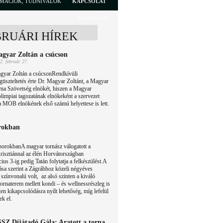
RMÁCIÓK, TUDNIVALÓK
KAPCSOLAT
SZAKÁGAK
BRUÁRI HÍREK
gyar Zoltán a csúcson
2. február 27.
gyar Zoltán a csúcsonRendkívüli
tiszteltetés érte Dr. Magyar Zoltánt, a Magyar
na Szövetség elnökét, hiszen a Magyar
olimpiai tagozatának elnökeként a szervezet
a MOB elnökének első számú helyettese is lett.
rokban
borokbanA magyar tornász válogatott a
risztiánnal az élén Horvátországban
ius 3-ig pedig Tatán folytatja a felkészülést.A
sa szerint a Zágrábhoz közeli négyéves
zínvonalú volt, az alsó szinten a kiváló
 tornaterem mellett kondi – és wellnessrészleg is
ten kikapcsolódásra nyílt lehetőség, míg lefelül
ek el.
SZ Díjátadó Gála: Aratott a torna,