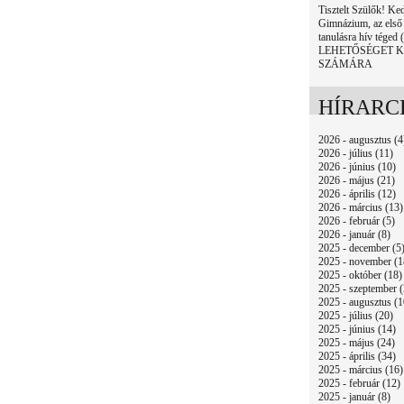
Tisztelt Szülők! K
Gimnázium, az első 
tanulásra hív téged
LEHETŐSÉGET 
SZÁMÁRA
HÍRARC
2026 - augusztus (4
2026 - július (11)
2026 - június (10)
2026 - május (21)
2026 - április (12)
2026 - március (13)
2026 - február (5)
2026 - január (8)
2025 - december (5
2025 - november (1
2025 - október (18)
2025 - szeptember (
2025 - augusztus (1
2025 - július (20)
2025 - június (14)
2025 - május (24)
2025 - április (34)
2025 - március (16)
2025 - február (12)
2025 - január (8)