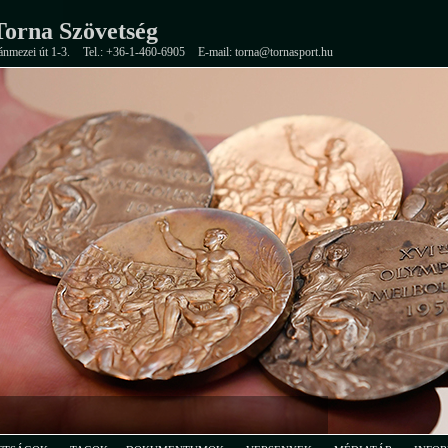
orna Szövetség
ánmezei út 1-3.
Tel.: +36-1-460-6905
E-mail: torna@tornasport.hu