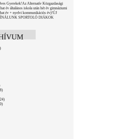
edves Gyerekek!Az Alternatív Közgazdasági
hat év általános iskola után hét év gimnáziumi
 (hat év + nyelvi kommunikációs év)!ÚJ
KÍNÁLUNK SPORTOLÓ DIÁKOK
HÍVUM
)
)
8)
24)
0)