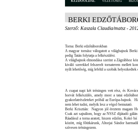
KEZDŐOLDAL
VEZETŐSÉG
BIZO
BERKI EDZŐTÁBO
Szerző: Kaszala Claudia/matsz - 201
Torna: Berki edzőtáborokban
A magyar tornász válogatott a világbajnok Berki
pedig Tatán folytatja a felkészülést.
A világbajnok elmondása szerint a Zágrábhoz köz
kiváló szerekkel felszerelt tornaterem mellett ko
nyílt lehetőség, míg lefelül a szobák helyezkedtek e
A csapat napi két tréningen vett rész, és Kovács 
horvát felkészülés, amely most a tatai edzőtábor
gyakorlatrészleteket próbál az Európa-bajnok. Há
nem lehet tudni, melyik lesz a végső bemutató.
Berki Krisztián: Nagyon jól éreztem magam Hor
Csak azt sajnálom, hogy az NSSZ díjátadó gálán n
Ráadásul a torna aratott, hiszen edzőm, Kokó bá 
között, míg főtitkárunk, Altorjai Sándor harmadik
szívesen tréningezem.