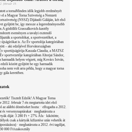
2. február 19.
tott a tornaMinden idők legjobb eredményét
e el a Magyar Torna Szövetség a Nemzeti
rtszövetség (NSSZ) Díjátadó Gáláján, két első
yet gyűjtött be, így messze a legeredményesebb
en.A gödöllői Grassalkovich-kastély
dezett eseményen a tavalyi esztendő
íjazták a sportolókat, a sportvezetőket, a
 újságírókat is. Az Év sportolója kategóriában
zött – aki edzőjével Horvátországban
 Év sportújságírója Kaszala Claudia, a MATSZ
 Év sportvezetője kategóriában Altorjai Sándor,
 harmadik helyen végzett, míg Kovács István,
 edzői között gyűjtött be egy harmadik
soha nem volt arra példa, hogy a magyar torna
gy gála keretében.
ozatok
 vezetők! Tisztelt Edzők! A Magyar Torna
 2012. február 7-én megtartotta idei első
ol az alábbi döntéseket hozta: · elfogadta a 2012.
at és versenynaptárakat · meghatározta a
tyák díját: 3 280 Ft + 27% Áfa · kikötötte,
élyek csak a kártyák kifizetése után vehetők át
postázásra) · meghatározta a 2012. évi tagdíjat,
 30 000 Ft/szakosztály