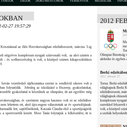
TTSÁGOK
TAGOK
DOKUMENTUMOK
VERSENYEK
MÉDIATÁR
INFO
ROKBAN
2012 FE
2-02-27 19:57:29
Ma
201
Ma
meg
 Krisztiánnal az élén Horvátországban edzőtáborozott, március 3-ig
Tor
Olimpiai Bizottság 
eli négyéves komplexum nyugati színvonalú volt, az alsó szinten a
alelnöke és egyben 
ndi – és wellnessrészleg is volt, a középső szinten kikapcsolódásra
l.
Berki edzőtábo
2012. február 27.
István vezetőedző tájékoztatása szerint is rendkívül sikeres volt a
Torna: Berki edzőtá
ban folytatódik. Jelenleg az iskolázásé a főszerep, gyakorlatokat,
világbajnok Berki K
romféle gyakorlattal is készülnek az olimpiára, de azt egyelőre még
edzőtáborozott, márc
világbajnok elmondá
vátországban, és szerintem nagyon hasznos volt ez az edzőtábor.
komplexum nyugati s
em lehettem ott, ahol újra engem választottak az év sportolójának.
szerekkel felszerelt
harmadik lett, sajtófőnökünk, Kaszala Claudia első a sportújságírók
volt, a középső szin
 a sportvezetők között. Most Tatán folytatjuk a felkészülést, itt is
a szobák helyezkedt
NS