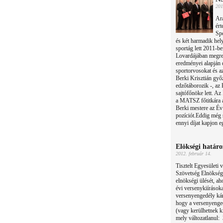
201
Ara
ért
Spo
és két harmadik hel
sportág lett 2011-b
Lovardájában megren
eredményei alapján d
sportorvosokat és az
Berki Krisztián győ
edzőtáborozik -, az
sajtófőnöke lett. Az
a MATSZ főtitkára a
Berki mestere az Év
pozíciót.Eddig még 
ennyi díjat kapjon e
Elökségi határ
2012. február 14.
Tisztelt Egyesületi
Szövetség Elnöksége
elnökségi ülését, ah
évi versenykiírások
versenyengedély kár
hogy a versenyenged
(vagy kerülhetnek ki
mely változatlanul: