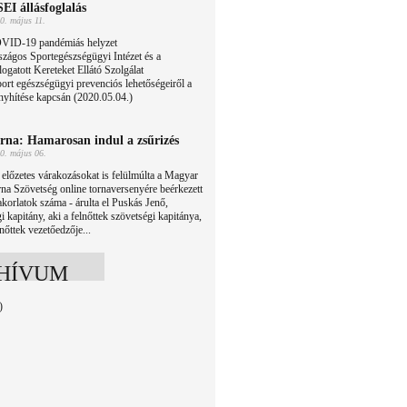
EI állásfoglalás
0. május 11.
VID-19 pandémiás helyzet
zágos Sportegészségügyi Intézet és a
ogatott Kereteket Ellátó Szolgálat
port egészségügyi prevenciós lehetőségeiről a
enyhítése kapcsán (2020.05.04.)
rna: Hamarosan indul a zsűrizés
0. május 06.
előzetes várakozásokat is felülmúlta a Magyar
na Szövetség online tornaversenyére beérkezett
korlatok száma - árulta el Puskás Jenő,
i kapitány, aki a felnőttek szövetségi kapitánya,
nőttek vezetőedzője...
HÍVUM
)