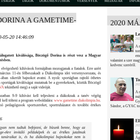
TTSÁGOK
TAGOK
DOKUMENTUMOK
VERSENYEK
MÉDIATÁR
INFO
DORINA A GAMETIME-
2020 MÁ
Le
0-05-20 14:46:09
202
A m
tor
ogatott kiválósága, Böczögő Dorina is részt vesz a Magyar
eme
zésben.
valamint a szer mag
kedvenc szeréről.
elvégezhető kihívások formájában mozogjanak a fiatalok. Erre azért
március 11-én félbeszakadt a Diákolimpia idei versenysorozata, és
ban sikerült bajnokot avatni. A nyolc sportágban rajtoló öthetes
To
 a sportágak kiválóságai mutatnak be a gyerekeknek, köztük Böczögő
202
VA
tekinthető meg) a saját videóját.
A 
atban 9-9 kihívást kell teljesíteni a diákoknak a tanév végéig
má
el kell tölteni a program weboldalára:
www.gametime.diakolimpia.hu
.
Gy
nó pedagógusok sportszereket, sportruházatot és további értékes
Sándor, a GYAC tor
g:
El
202
gyan nem tudtuk befejezni, de bízunk benne, hogy az
nge-ekre invitáló példaképek és az értékes jutalmak
Éle
tanáraikat is, és ha diákolimpiai bajnokokat nem is
Ágn