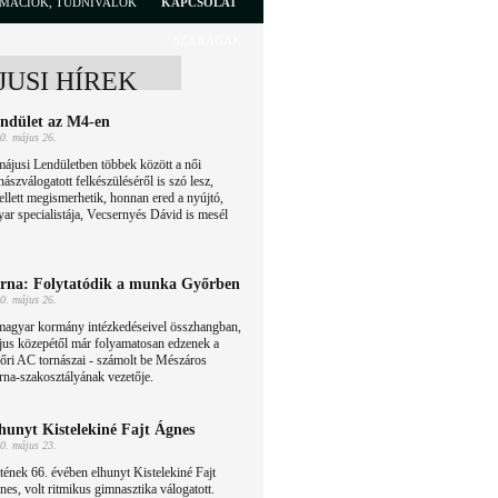
RMÁCIÓK, TUDNIVALÓK
KAPCSOLAT
SZAKÁGAK
JUSI HÍREK
ndület az M4-en
0. május 26.
ájusi Lendületben többek között a női
nászválogatott felkészüléséről is szó lesz,
llett megismerhetik, honnan ered a nyújtó,
yar specialistája, Vecsernyés Dávid is mesél
rna: Folytatódik a munka Győrben
0. május 26.
magyar kormány intézkedéseivel összhangban,
jus közepétől már folyamatosan edzenek a
őri AC tornászai - számolt be Mészáros
na-szakosztályának vezetője.
hunyt Kistelekiné Fajt Ágnes
0. május 23.
tének 66. évében elhunyt Kistelekiné Fajt
es, volt ritmikus gimnasztika válogatott.