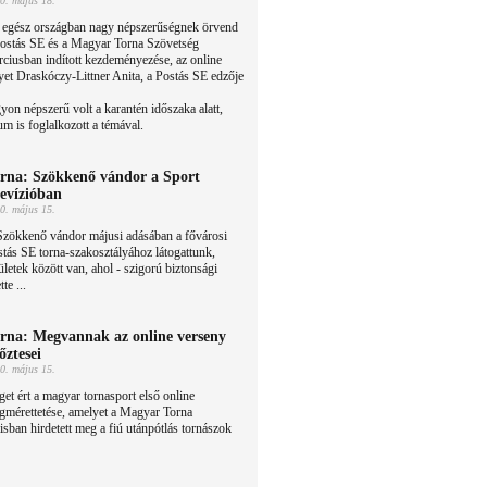
0. május 18.
 egész országban nagy népszerűségnek örvend
Postás SE és a Magyar Torna Szövetség
ciusban indított kezdeményezése, az online
yet Draskóczy-Littner Anita, a Postás SE edzője
yon népszerű volt a karantén időszaka alatt,
m is foglalkozott a témával.
rna: Szökkenő vándor a Sport
levízióban
0. május 15.
Szökkenő vándor májusi adásában a fővárosi
tás SE torna-szakosztályához látogattunk,
letek között van, ahol - szigorú biztonsági
te ...
rna: Megvannak az online verseny
őztesei
0. május 15.
et ért a magyar tornasport első online
gmérettetése, amelyet a Magyar Torna
sban hirdetett meg a fiú utánpótlás tornászok