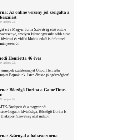
rna: Az online verseny jól szolgálta a
lkészülést
0. május 22.
et ért a Magyar Torna Szövetség első online
naversenye, amelyen kilenc egyesület több tucat
 a fővárosi és vidéki klubok edzői is örömmel
eményezésről.
odi Henrietta 46 éves
0. május 22.
ünnepeli születésnapját Ónodi Henrietta
mpiai Bajnokunk. Isten éltesse jó egészségben!
rna: Böczögő Dorina a GameTime-
an
0. május 20.
MTK-Budapest és a magyar női
nászválogatott kiválósága, Böczögő Dorina is
Diáksport Szövetség által indított
rna: Szárnyal a babaszertorna