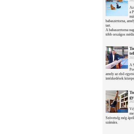
202
Az
a 
már
babaszertorna, amel
tart.
A babaszertorna nag
több országos médiu
To
te
202
A 
Pos
amely az első egyesü
intézkedések közepet
To
gy
202
Vég
me
Szövetség még áprili
számára.