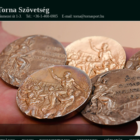
orna Szövetség
ánmezei út 1-3.
Tel.: +36-1-460-6905
E-mail: torna@tornasport.hu