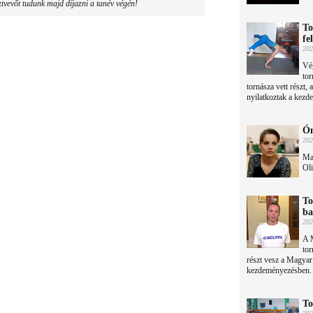
ztvevőt tudunk majd díjazni a tanév végén!
To
fe
202
Vég
tor
tornásza vett részt,
nyilatkoztak a kezd
Ón
202
Ma 
Oli
To
b
202
A 
tor
részt vesz a Magyar 
kezdeményezésben.
To