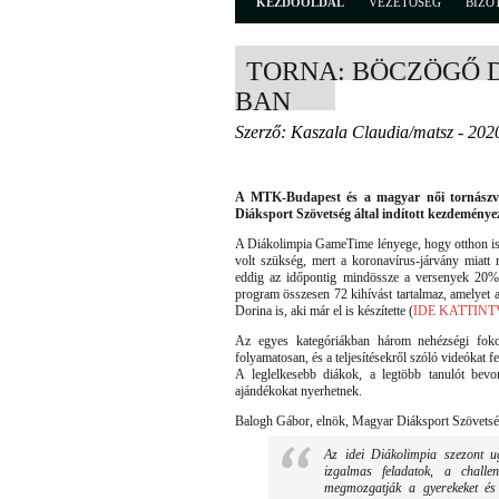
KEZDŐOLDAL
VEZETŐSÉG
BIZO
TORNA: BÖCZÖGŐ 
BAN
Szerző: Kaszala Claudia/matsz - 202
A MTK-Budapest és a magyar női tornászvál
Diáksport Szövetség által indított kezdeménye
A Diákolimpia GameTime lényege, hogy otthon is 
volt szükség, mert a koronavírus-járvány miatt 
eddig az időpontig mindössze a versenyek 20%-á
program összesen 72 kihívást tartalmaz, amelyet
Dorina is, aki már el is készítette (
IDE KATTINT
Az egyes kategóriákban három nehézségi fokoz
folyamatosan, és a teljesítésekről szóló videókat f
A leglelkesebb diákok, a legtöbb tanulót bevo
ajándékokat nyerhetnek.
Balogh Gábor, elnök, Magyar Diáksport Szövetsé
Az idei Diákolimpia szezont u
izgalmas feladatok, a challe
megmozgatják a gyerekeket és 