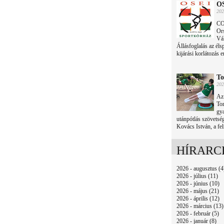
OS
202
CO
Ors
Vál
Állásfoglalás az éls
kijárási korlátozás 
To
202
Az 
Tor
gya
utánpótlás szövetség
Kovács István, a fel
HÍRARC
2026 - augusztus (4
2026 - július (11)
2026 - június (10)
2026 - május (21)
2026 - április (12)
2026 - március (13)
2026 - február (5)
2026 - január (8)