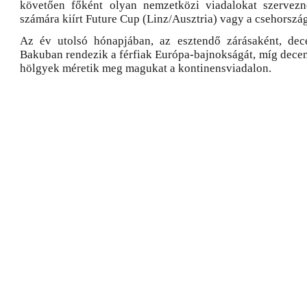
követően főként olyan nemzetközi viadalokat szervezne
számára kiírt Future Cup (Linz/Ausztria) vagy a csehorszá
Az év utolsó hónapjában, az esztendő zárásaként, dec
Bakuban rendezik a férfiak Európa-bajnokságát, míg decem
hölgyek méretik meg magukat a kontinensviadalon.