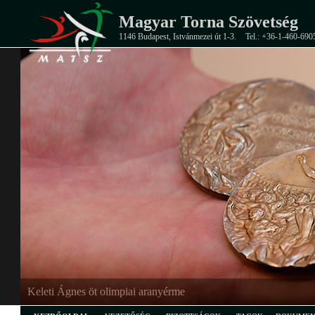
Magyar Torna Szövetség
1146 Budapest, Istvánmezei út 1-3.
Tel.: +36-1-460-690
Keleti Ágnes öt olimpiai aranyérme