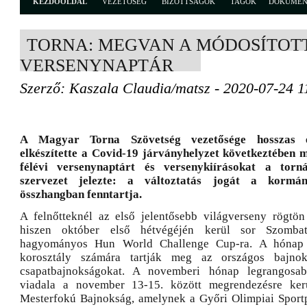
KEZDŐOLDAL
VEZETŐSÉG
BIZOTTSÁGOK
TAGOK
DOKUME
TORNA: MEGVAN A MÓDOSÍTOT
VERSENYNAPTÁR
Szerző: Kaszala Claudia/matsz - 2020-07-24 1
A Magyar Torna Szövetség vezetősége hosszas e
elkészítette a Covid-19 járványhelyzet következtében 
félévi versenynaptárt és versenykiírásokat a tor
szervezet jelezte: a változtatás jogát a kormán
összhangban fenntartja.
A felnőtteknél az első jelentősebb világverseny rögtön
hiszen október első hétvégéjén kerül sor Szomba
hagyományos Hun World Challenge Cup-ra. A hónap
korosztály számára tartják meg az országos bajnoks
csapatbajnokságokat. A novemberi hónap legrangosab
viadala a november 13-15. között megrendezésre ker
Mesterfokú Bajnokság, amelynek a Győri Olimpiai Sportp