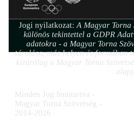
Jogi nyilatkozat:
A Magyar Torna S
különös tekintettel a GDPR Adat
adatokra - a Magyar Torna Szöv
tárolása, más helyen és formában tö
kizárólag a Magyar Torna Szövetség
alapj
Minden Jog fenntartva -
Magyar Torna Szövetség -
2014-2026