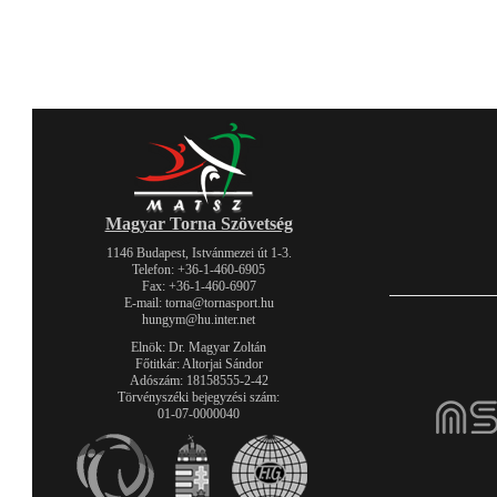
Magyar Torna Szövetség
1146 Budapest, Istvánmezei út 1-3.
Telefon: +36-1-460-6905
Fax: +36-1-460-6907
E-mail: torna@tornasport.hu
hungym@hu.inter.net
Elnök: Dr. Magyar Zoltán
Főtitkár: Altorjai Sándor
Adószám: 18158555-2-42
Törvényszéki bejegyzési szám:
01-07-0000040