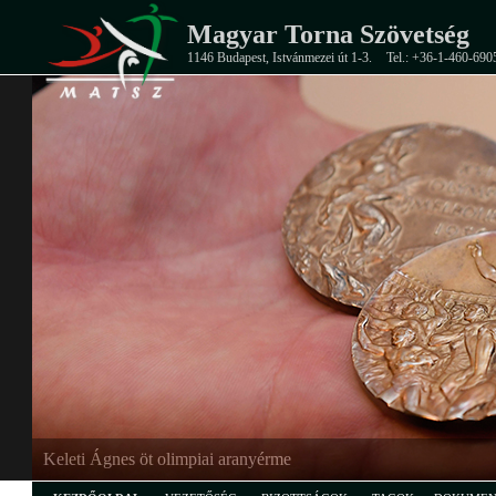
Magyar Torna Szövetség
1146 Budapest, Istvánmezei út 1-3.
Tel.: +36-1-460-690
Keleti Ágnes öt olimpiai aranyérme