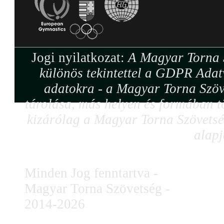
Jogi nyilatkozat:
A Magyar Torna S
különös tekintettel a GDPR Adat
adatokra - a Magyar Torna Szöv
tárolása, más helyen és formában tö
kizárólag a Magyar Torna Szövetség
alapj
Minden Jog fenntartva -
Magyar Torna Szövetség -
2014-2026