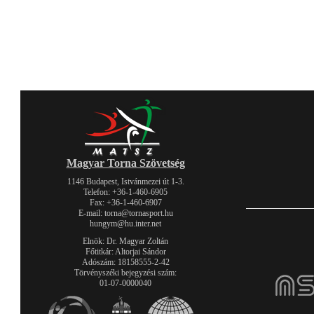
Magyar Torna Szövetség
1146 Budapest, Istvánmezei út 1-3.
Telefon: +36-1-460-6905
Fax: +36-1-460-6907
E-mail: torna@tornasport.hu
hungym@hu.inter.net
Elnök: Dr. Magyar Zoltán
Főtitkár: Altorjai Sándor
Adószám: 18158555-2-42
Törvényszéki bejegyzési szám:
01-07-0000040