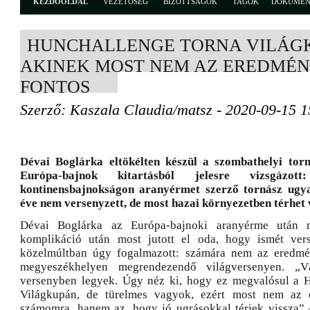
KEZDŐOLDAL
VEZETŐSÉG
BIZOTTSÁGOK
TAGOK
DOKUME
HUNCHALLENGE TORNA VILÁGK
AKINEK MOST NEM AZ EREDMÉN
FONTOS
Szerző: Kaszala Claudia/matsz - 2020-09-15 1
Dévai Boglárka eltökélten készül a szombathelyi tor
Európa-bajnok kitartásból jelesre vizsgázot
kontinensbajnokságon aranyérmet szerző tornász ugya
éve nem versenyzett, de most hazai környezetben térhet 
Dévai Boglárka az Európa-bajnoki aranyérme után m
komplikáció után most jutott el oda, hogy ismét ver
közelmúltban úgy fogalmazott: számára nem az eredmé
megyeszékhelyen megrendezendő világversenyen. „
versenyben legyek. Úgy néz ki, hogy ez megvalósul a 
Világkupán, de türelmes vagyok, ezért most nem az 
számomra, hanem az, hogy jó ugrásokkal térjek vissza”