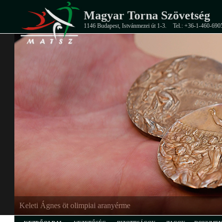
Magyar Torna Szövetség
1146 Budapest, Istvánmezei út 1-3.
Tel.: +36-1-460-690
Keleti Ágnes öt olimpiai aranyérme