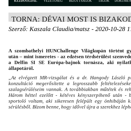
KEZDŐOLDAL
VEZETŐSÉG
BIZOTTSÁGOK
TAGOK
DOKUME
TORNA: DÉVAI MOST IS BIZAKO
Szerző: Kaszala Claudia/matsz - 2020-10-28 1
A szombathelyi HUNChallenge Világkupán történt győ
után – mint ismeretes - az edzésen térdsérülést szenved
a Delfin SI SE Európa-bajnok tornásza, aki nyilatk
állapotáról.
„Az elvégzett MR-vizsgálat és a dr. Hangody László pr
konzultáció megerősítette a legrosszabb feltételezések
szalagsérüléseim vannak. A továbbiakban műtétek és reh
Három héttel ezelőtt - kétéves kényszerpihenő után - 
sportoló voltam, aki sikeresen felépült egy önhibáján k
sérülésből. Bízom benne, hogy idővel újra a szerekhez léph