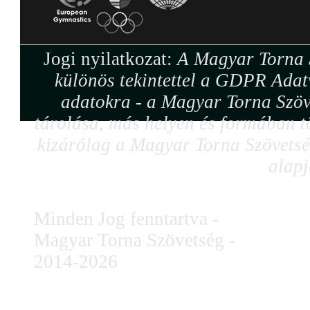
Jogi nyilatkozat:
A Magyar Torna S
különös tekintettel a GDPR Adat
adatokra - a Magyar Torna Szöv
tárolása, más helyen és formában tö
kizárólag a Magyar Torna Szövetség
alapj
Minden Jog fenntartva -
Magyar Torna Szövetség -
2014-2026