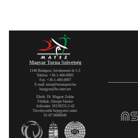
Magyar Torna Szövetség
1146 Budapest, Istvánmezei út 1-3.
Telefon: +36-1-460-6905
Fax: +36-1-460-6907
E-mail: torna@tornasport.hu
hungym@hu.inter.net
Elnök: Dr. Magyar Zoltán
Főtitkár: Altorjai Sándor
Adószám: 18158555-2-42
Törvényszéki bejegyzési szám:
01-07-0000040