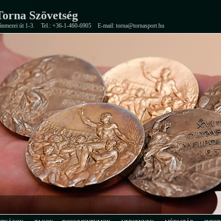
orna Szövetség
ánmezei út 1-3.
Tel.: +36-1-460-6905
E-mail: torna@tornasport.hu