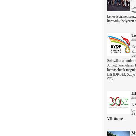
Kös
mag
két ezüstérmet szerz
harmadik helyezett r
To
202
Ked
Eur
to
Szlovákia ad otthon
A megmérettetésen t
képviseltetik maguk
Lili (DKSE), Szujó
SE)...
HI
202
A 
(to
a 
VII. ütemét.
Mi