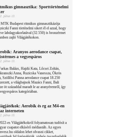
tmikus gimnasztika: Sporttörténelmi
ker
2. július 13.
 MTK Budapest ritmikus gimnasztikázója
niczki Fanni történelmi sikert él el azzal, hogy
etve labdagyakorlatával (32.550) is bronzérmet
amben zajló Világjátékokon.
robik: Aranyos aerodance csapat,
üstérmes a vegyespáros
2. július 13.
arkas Balázs, Hajdú Kata, Lőcsei Zoltán,
kranszki Anna, Ruzicska Vanessza, Ökrös
, Szöllősi Panna aerodance csapat 18.250
zerzett, a világbajnok Mazács Fanni, Bali
e öt századdal maradt le az aranyéremről, így
vegyespáros kategóriában.
lágjátékok: Aerobik és rg az M4-en
 az interneten
2. július 13.
022-es Világjátékokról folyamatosan tudósít a
yar csapatot elkísérő médiastáb. Az egyes
nvesz.hu oldalon lehet olvasni cikket,
kerülnek fel fotógalériák, videós összefoglalók.