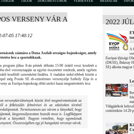
TTSÁGOK
TAGOK
DOKUMENTUMOK
VERSENYEK
MÉDIATÁR
INFO
OS VERSENY VÁR A
2022 JÚ
EY
2-07-05 17:40:12
to
202
A f
i tornászok számára a Duna Aszfalt országos bajnokságot, amely
ver
ttetése lesz a sportolóknak.
Európai ifjúsági Oli
(DKSE), Balzsay Ha
a program július 8-án péntek délután 15:00 órától veszi kezdetét a
SE) alkotta magyar l
a első versenynapján az egyéni összetettet rendezik, amely egyben
rától kezdődő szerenkénti fináléra. A viadalon indul többek között a
repel még Postás SE eb-ezüstérmes versenyzője Székely Zója és a
Le
seny az Európa-bajnokság előtti utolsó hazai megmérettetés lesz.
202
Ren
fel
ott versenykörülmények között lévő megmérettetésünk az
más
től a felkészülés felmérései és az edzéseken történő
Világjátékok helyszí
ordulópontok. Természetesen azt várom a lányoktól, hogy
csütörtökön 14:20 
yújtottak, kiegyensúlyozottan hozzák most is. Legfőképpen
 várok a lányoktól. Nagyon remélem, hogy egymásnak
senyezni. Összességében egy jó hangulatú versenyt várok.
Kö
Cs
202