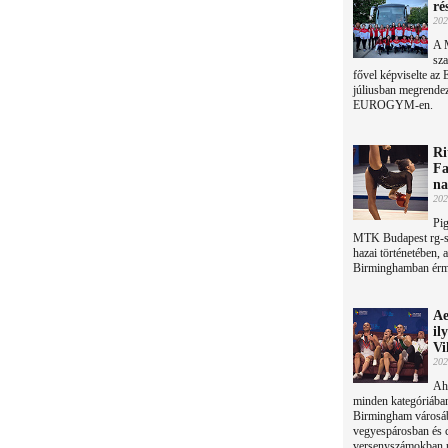
ré
202
A 
sza
fővel képviselte az
júliusban megrendeze
EUROGYM-en.
Ri
Fa
na
202
Pig
MTK Budapest rg-se 
hazai történetében, 
Birminghamban érmet
Ae
il
Vi
202
Ah
minden kategóriában
Birmingham városáb
vegyespárosban és c
versenyszámokban pe