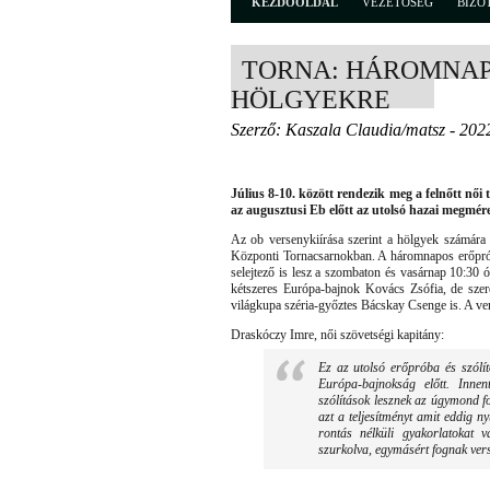
KEZDŐOLDAL
VEZETŐSÉG
BIZO
TORNA: HÁROMNAP
HÖLGYEKRE
Szerző: Kaszala Claudia/matsz - 202
Július 8-10. között rendezik meg a felnőtt nő
az augusztusi Eb előtt az utolsó hazai megmére
Az ob versenykiírása szerint a hölgyek számára 
Központi Tornacsarnokban. A háromnapos erőprób
selejtező is lesz a szombaton és vasárnap 10:30 ó
kétszeres Európa-bajnok Kovács Zsófia, de sze
világkupa széria-győztes Bácskay Csenge is. A ver
Draskóczy Imre, női szövetségi kapitány:
Ez az utolsó erőpróba és szólít
Európa-bajnokság előtt. Innen
szólítások lesznek az úgymond f
azt a teljesítményt amit eddig n
rontás nélküli gyakorlatokat
szurkolva, egymásért fognak ver