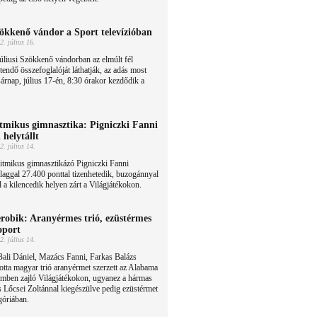
ökkenő vándor a Sport televízióban
2. július 16.
úliusi Szökkenő vándorban az elmúlt fél
tendő összefoglalóját láthatják, az adás most
árnap, július 17-én, 8:30 órakor kezdődik a
tmikus gimnasztika: Pigniczki Fanni
l helytállt
2. július 14.
itmikus gimnasztikázó Pigniczki Fanni
laggal 27.400 ponttal tizenhetedik, buzogánnyal
 a kilencedik helyen zárt a Világjátékokon.
robik: Aranyérmes trió, ezüstérmes
oport
2. július 14.
ali Dániel, Mazács Fanni, Farkas Balázs
otta magyar trió aranyérmet szerzett az Alabama
mben zajló Világjátékokon, ugyanez a hármas
s Lőcsei Zoltánnal kiegészülve pedig ezüstérmet
góriában.