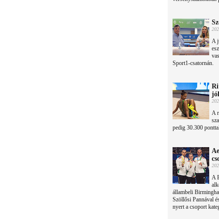
Sz
202
A j
esz
vas
Sport1-csatornán.
Ri
jó
202
A r
sza
pedig 30.300 ponttal
Ae
cs
202
A B
alk
állambeli Birmingha
Szöllősi Pannával é
nyert a csoport kate