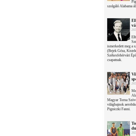
Pig
szolgáló Alabama ál
El
vá
202
Elh
Szé
ismerkedett meg a sz
(Bejek Géza, Kistele
Székesfehérvári Épít
csapatnak.
Vi
sp
202
Meg
Al
Magyar Torna Szövet
világbajnok aerobik
Pigniczki Fanni.
To
du
202