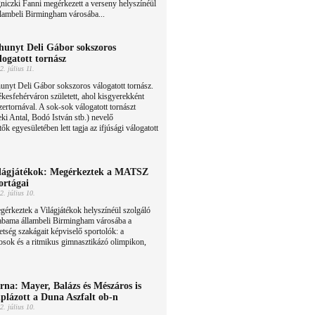
niczki Fanni megérkezett a verseny helyszínéül
lambeli Birmingham városába...
hunyt Deli Gábor sokszoros
logatott tornász
2. július 11.
unyt Deli Gábor sokszoros válogatott tornász.
kesfehérváron született, ahol kisgyerekként
ertornával. A sok-sok válogatott tornászt
ki Antal, Bodó István stb.) nevelő
ők egyesületében lett tagja az ifjúsági válogatott
lágjátékok: Megérkeztek a MATSZ
ortágai
2. július 10.
érkeztek a Világjátékok helyszínéül szolgáló
abama állambeli Birmingham városába a
ség szakágait képviselő sportolók: a
osok és a ritmikus gimnasztikázó olimpikon,
rna: Mayer, Balázs és Mészáros is
plázott a Duna Aszfalt ob-n
2. július 10.