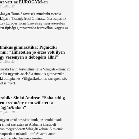
szt vett az EUROGYM-en
2. július 22.
Magyar Torna Szövetség mindenki tornája
kágát a Tiszaújvárosi Gimnasztráda csapat 23
 EG (Európai Torna Szövetség) szervezésében
tt ifjúsági gimnasztráda fesztiválon, vagyis az
tmikus gimnasztika: Pigniczki
nni: “Hihetetlen jó érzés volt ilyen
gy versenyen a dobogóra állni”
2. július 22.
niczki Fanni történelmet írt a Világjátékokon: az
lett ugyanis az első a ritmikus gimnasztika
aki olimpián és Világjátékokon is szerepelt, sőt
 is nyert...
robik: Sinkó Andrea: “Soha eddig
yen eredmény nem született a
lágjátékokon”
2. július 18.
ogyan arról beszámoltunk, az aerobikosok
 érmet szereztek az Alabama állambeli
an megrendezett Világjátékokon. A mieink
soportban második, trió és aerodance
dig az első helyen végeztek.