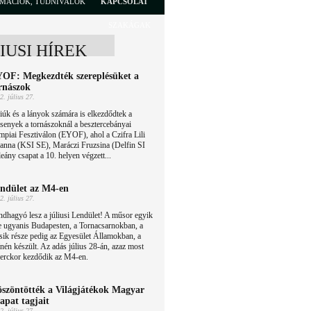
RMÁCIÓK, TUDNIVALÓK
KAPCSOLAT
SZAKÁGAK
LIUSI HÍREK
OF: Megkezdték szereplésüket a
rnászok
2. július 27.
iúk és a lányok számára is elkezdődtek a
senyek a tornászoknál a besztercebányai
mpiai Fesztiválon (EYOF), ahol a Czifra Lili
nna (KSI SE), Maráczi Fruzsina (Delfin SI
eány csapat a 10. helyen végzett...
ndület az M4-en
2. július 27.
dhagyó lesz a júliusi Lendület! A műsor egyik
e ugyanis Budapesten, a Tornacsarnokban, a
ik része pedig az Egyesület Államokban, a
nén készült. Az adás július 28-án, azaz most
perckor kezdődik az M4-en.
szöntötték a Világjátékok Magyar
apat tagjait
2. július 27.