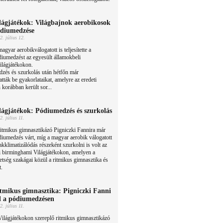
lágjátékok: Világbajnok aerobikosok
diumedzése
2. július 12.
agyar aerobikválogatott is teljesítette a
iumedzést az egyesült államokbeli
lágjátékokon.
edzés és szurkolás után hétfőn már
ták be gyakorlataikat, amelyre az eredeti
 korábban került sor...
lágjátékok: Pódiumedzés és szurkolás
2. július 11.
itmikus gimnasztikázó Pigniczki Fannira már
iumedzés várt, míg a magyar aerobik válogatott
akklimatizálódás részeként szurkolni is volt az
i birminghami Világjátékokon, amelyen a
ség szakágai közül a ritmikus gimnasztika és
t.
tmikus gimnasztika: Pigniczki Fanni
l a pódiumedzésen
2. július 11.
ilágjátékokon szereplő ritmikus gimnasztikázó