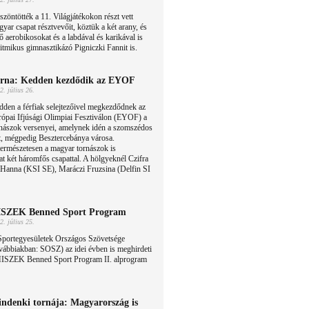
zöntötték a 11. Világjátékokon részt vett
yar csapat résztvevőit, köztük a két arany, és
ő aerobikosokat és a labdával és karikával is
itmikus gimnasztikázó Pigniczki Fannit is.
rna: Kedden kezdődik az EYOF
2. július 26.
den a férfiak selejtezőivel megkezdődnek az
ópai Ifjúsági Olimpiai Fesztiválon (EYOF) a
rnászok versenyei, amelynek idén a szomszédos
t, mégpedig Besztercebánya városa.
ermészetesen a magyar tornászok is
at két háromfős csapattal. A hölgyeknél Czifra
 Hanna (KSI SE), Maráczi Fruzsina (Delfin SI
SZEK Benned Sport Program
2. július 25.
Sportegyesületek Országos Szövetsége
vábbiakban: SOSZ) az idei évben is meghirdeti
HISZEK Benned Sport Program II. alprogram
ndenki tornája: Magyarország is