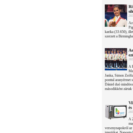
Ri
si
202
Az
Pig
karika (33.650), ill
szerzett a Birmingh
Ae
ez
202
A F
Ma
Janka, Simon Zsófia
ponttal aranyérmet s
Dániel duó mindössz
másodikként zártak 
Vi
és
202
A 2
mag
versenynapokról az 
interjúkat. Naponta 