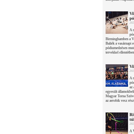
Vi
pó
202
A m
pód
Birminghamben a Vi
Baliék a vasárnapi 
pódiumedzésen mutat
tervekkel ellentétben
Vi
202
A r
pód
az 
egyesült államokbel
Magyar Torna Szövet
az aerobik vesz rész
Ri
tú
202
A V