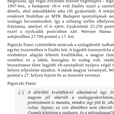
megelőzni, így végül évtizedes bravúrt végrehajtva - legu
1997-ben, a budapesti vb-n volt finálés ezzel a szerrel
döntős, ahol másodikként adta elő gyakorlatát. A selejt
rendezett fináléban az MTK Budapest sportolójának nem
szalagja becsomósodott, így a szőnyeg szélén elhelyezett
folytatnia, amelyet el is ejtett. Gyakorlatát 25.250 pontr
ezzel a nyolcadik pozícióban zárt. Wiesner Hanna 
selejtezőben 27.700 ponttal a 17. lett.
Pignicki Fanni csütörtökön nemcsak a szalagdöntőt tudha
egyéni összetettben is finálés lett. A legjobb tizennyolcba
eredménye alapján lehetett kvalifikálni, a magyar rit
esetében ez a labda, buzogány és szalag volt, ráadá
bronzérmese élete legjobb vb-szereplését nyújtva végül 8
helyen teljesítette mindezt. A másik magyar versenyző, W
ponttal a 27. helyen fejezte be az összetett versenyt.
Pigniczki Fanni:
A délelőtti kvalifikáció alkalmával úgy é
nagyon jól sikerült a szalaggyakorlato
pontszámom is mutatta, minden úgy jött ki, ah
volna. Sajnos, az esti döntőben nem sikerült
Csomót kötöttem a szalagra, és a pótszalaggal k