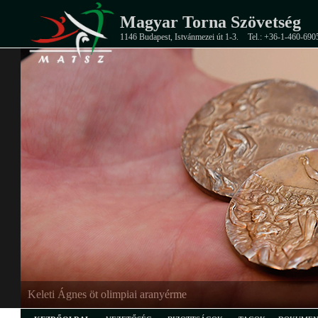
Magyar Torna Szövetség
1146 Budapest, Istvánmezei út 1-3.
Tel.: +36-1-460-690
Keleti Ágnes öt olimpiai aranyérme