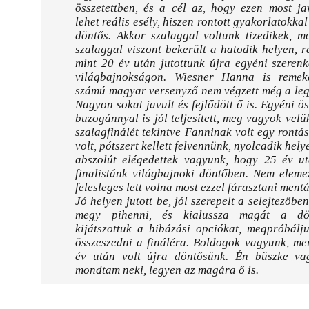
összetettben, és a cél az, hogy ezen most ja
lehet reális esély, hiszen rontott gyakorlatokkal 
döntős. Akkor szalaggal voltunk tizedikek, m
szalaggal viszont bekerült a hatodik helyen, 
mint 20 év után jutottunk újra egyéni szeren
világbajnokságon. Wiesner Hanna is remek
számú magyar versenyző nem végzett még a leg
Nagyon sokat javult és fejlődött ő is. Egyéni ös
buzogánnyal is jól teljesített, meg vagyok velü
szalagfinálét tekintve Fanninak volt egy rontá
volt, pótszert kellett felvennünk, nyolcadik hely
abszolút elégedettek vagyunk, hogy 25 év ut
finalistánk világbajnoki döntőben. Nem eleme
felesleges lett volna most ezzel fárasztani ment
Jó helyen jutott be, jól szerepelt a selejtezőbe
megy pihenni, és kialussza magát a dö
kijátszottuk a hibázási opciókat, megpróbálj
összeszedni a fináléra. Boldogok vagyunk, me
év után volt újra döntősünk. Én büszke va
mondtam neki, legyen az magára ő is.