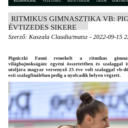
KEZDŐOLDAL
VEZETŐSÉG
BIZOTTSÁGOK
TAGOK
DOKUME
RITMIKUS GIMNASZTIKA VB: PI
ÉVTIZEDES SIKERE
Szerző: Kaszala Claudia/matsz - 2022-09-15 2
Pigniczki Fanni remekelt a ritmikus gimnasz
világbajnokságán: egyéni összetettben és szalaggal i
utoljára magyar versenyző 25 éve volt szalaggal vb-dö
esti szalagfináléban pedig a nyolcadik helyen végzett.