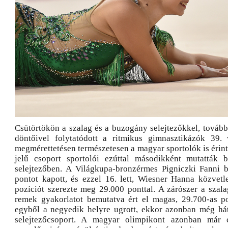
Csütörtökön a szalag és a buzogány selejtezőkkel, tovább
döntőivel folytatódott a ritmikus gimnasztikázók 39. 
megmérettetésen természetesen a magyar sportolók is érint
jelű csoport sportolói ezúttal másodikként mutatták b
selejtezőben. A Világkupa-bronzérmes Pigniczki Fanni 
pontot kapott, és ezzel 16. lett, Wiesner Hanna közvetl
pozíciót szerezte meg 29.000 ponttal. A zárószer a szalag
remek gyakorlatot bemutatva ért el magas, 29.700-as p
egyből a negyedik helyre ugrott, ekkor azonban még hát
selejtezőcsoport. A magyar olimpikont azonban már 