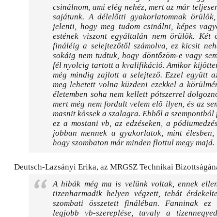
csinálnom, ami elég nehéz, mert az már teljese
sajátunk. A délelőtti gyakorlatomnak örülök,
jelenti, hogy meg tudom csinálni, képes vagy
estének viszont egyáltalán nem örülök. Két ó
fináléig a selejtezőtől számolva, ez kicsit neh
sokáig nem tudtuk, hogy döntőzöm-e vagy sem,
fél nyolcig tartott a kvalifikáció. Amikor kijött
még mindig zajlott a selejtező. Ezzel együtt 
meg lehetett volna küzdeni ezekkel a körülmé
életemben soha nem kellett pótszerrel dolgoz
mert még nem fordult velem elő ilyen, és az se
masnit kössek a szalagra. Ebből a szempontból
ez a mostani vb, az edzéseken, a pódiumedzés
jobban mennek a gyakorlatok, mint élesben,
hogy szombaton már minden flottul megy majd.
Deutsch-Lazsányi Erika, az MRGSZ Technikai Bizottságán
A hibák még ma is velünk voltak, ennek elle
tizenharmadik helyen végzett, tehát érdekelt
szombati összetett fináléban. Fanninak ez 
legjobb vb-szereplése, tavaly a tizennegyed