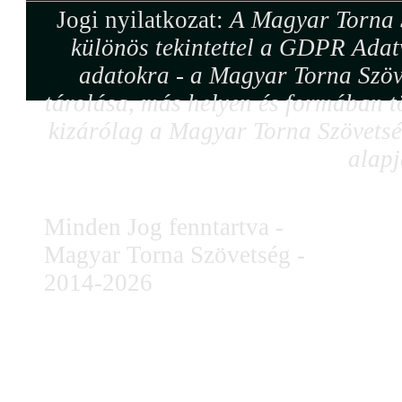
Jogi nyilatkozat:
A Magyar Torna S
különös tekintettel a GDPR Adat
adatokra - a Magyar Torna Szöv
tárolása, más helyen és formában tö
kizárólag a Magyar Torna Szövetség
alapj
Minden Jog fenntartva -
Magyar Torna Szövetség -
2014-2026