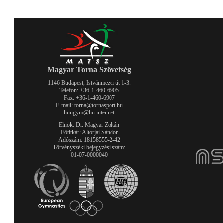
Magyar Torna Szövetség
1146 Budapest, Istvánmezei út 1-3.
Telefon: +36-1-460-6905
Fax: +36-1-460-6907
E-mail: torna@tornasport.hu
hungym@hu.inter.net
Elnök: Dr. Magyar Zoltán
Főtitkár: Altorjai Sándor
Adószám: 18158555-2-42
Törvényszéki bejegyzési szám:
01-07-0000040