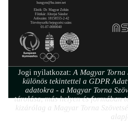
hungym@hu.inter.net
Elnök: Dr. Magyar Zoltán
Főtitkár: Altorjai Sándor
Adószám: 18158555-2-42
Törvényszéki bejegyzési szám:
01-07-0000040
Jogi nyilatkozat:
A Magyar Torna S
különös tekintettel a GDPR Adat
adatokra - a Magyar Torna Szöv
tárolása, más helyen és formában tö
kizárólag a Magyar Torna Szövetség
alapj