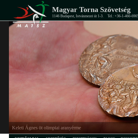
Magyar Torna Szövetség
1146 Budapest, Istvánmezei út 1-3.
Tel.: +36-1-460-690
Keleti Ágnes öt olimpiai aranyérme