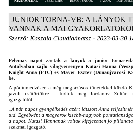
KEZDŐOLDAL
VEZETŐSÉG
BIZOTTSÁGOK
TAGOK
DOKUME
JUNIOR TORNA-VB: A LÁNYOK 
VANNAK A MAI GYAKORLATOKO
Szerző: Kaszala Claudia/matsz - 2023-03-30 1
Felemás napot zártak a lányok a junior torna-vil
Antalyában zajló világversenyen Kutasi Hanna (Vesz
Knight Anna (FTC) és Mayer Eszter (Dunaújvárosi KS
be.
A pódiumedzésen a még megfázásos tünetekkel küzdő Kn
javult csütörtökre – tudtuk meg Jordanov Zoltán u
igazgatótól.
„A pár napos gyengélkedés azért látszott Anna teljesítmé
tud. Egyébként a magyarok kisebb-nagyobb pontatlanságo
a napot. Kutasi Hannának voltak kifejezetten jó pillanata
szakmai igazgató.