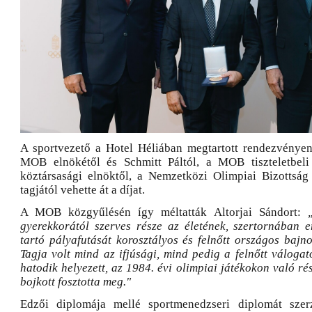
A sportvezető a Hotel Héliában megtartott rendezvényen
MOB elnökétől és Schmitt Páltól, a MOB tiszteletbeli 
köztársasági elnöktől, a Nemzetközi Olimpiai Bizottság 
tagjától vehette át a díjat.
A MOB közgyűlésén így méltatták Altorjai Sándort:
gyerekkorától szerves része az életének, szertornában 
tartó pályafutását korosztályos és felnőtt országos bajno
Tagja volt mind az ifjúsági, mind pedig a felnőtt válogat
hatodik helyezett, az 1984. évi olimpiai játékokon való rés
bojkott fosztotta meg."
Edzői diplomája mellé sportmenedzseri diplomát szerz