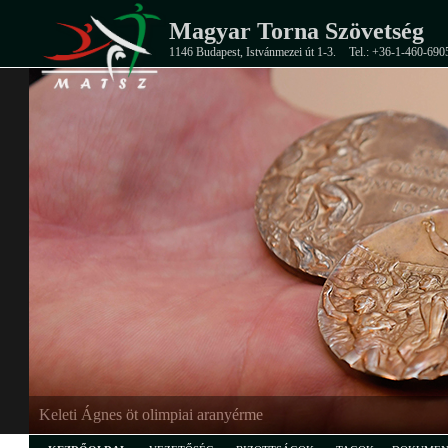
Magyar Torna Szövetség
1146 Budapest, Istvánmezei út 1-3.
Tel.: +36-1-460-690
EB-ezüstérmes junior férfi csapat