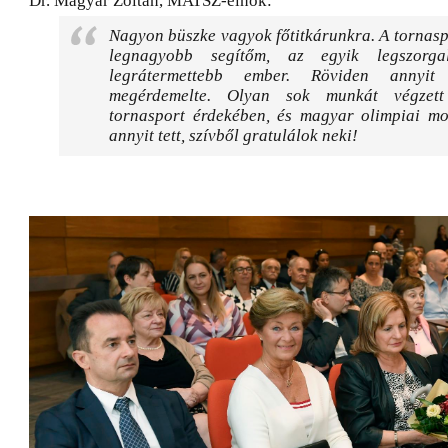
Dr. Magyar Zoltán, MATSZ-elnök:
Nagyon büszke vagyok főtitkárunkra. A tornas
legnagyobb segítőm, az egyik legszorg
legrátermettebb ember. Röviden annyit
megérdemelte. Olyan sok munkát végzet
tornasport érdekében, és magyar olimpiai mo
annyit tett, szívből gratulálok neki!