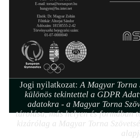
E-mail: torna@tornasport.hu
hungym@hu.inter.net
Elnök: Dr. Magyar Zoltán
Főtitkár: Altorjai Sándor
Adószám: 18158555-2-42
Törvényszéki bejegyzési szám:
01-07-0000040
Jogi nyilatkozat:
A Magyar Torna S
különös tekintettel a GDPR Adat
adatokra - a Magyar Torna Szöv
tárolása, más helyen és formában tö
kizárólag a Magyar Torna Szövetség
alapj