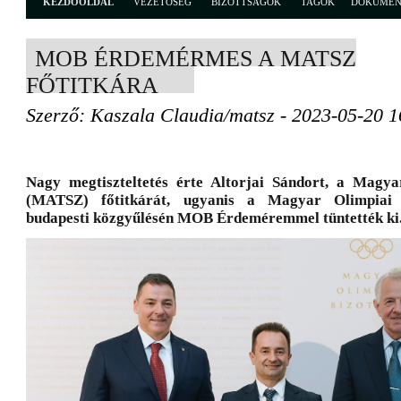
KEZDŐOLDAL
VEZETŐSÉG
BIZOTTSÁGOK
TAGOK
DOKUME
MOB ÉRDEMÉRMES A MATSZ
FŐTITKÁRA
Szerző: Kaszala Claudia/matsz - 2023-05-20 1
Nagy megtiszteltetés érte Altorjai Sándort, a Magy
(MATSZ) főtitkárát, ugyanis a Magyar Olimpiai
budapesti közgyűlésén MOB Érdeméremmel tüntették ki