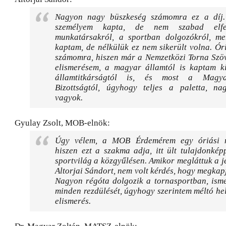
Nagyon nagy büszkeség számomra ez a díj.
személyem kapta, de nem szabad elfel
munkatársakról, a sportban dolgozókról, m
kaptam, de nélkülük ez nem sikerült volna. Ór
számomra, hiszen már a Nemzetközi Torna Szöv
elismerésem, a magyar államtól is kaptam kit
államtitkárságtól is, és most a Magya
Bizottságtól, úgyhogy teljes a paletta, n
vagyok.
Gyulay Zsolt, MOB-elnök:
Úgy vélem, a MOB Érdemérem egy óriási m
hiszen ezt a szakma adja, itt ült tulajdonké
sportvilág a közgyűlésen. Amikor megláttuk a je
Altorjai Sándort, nem volt kérdés, hogy megkapja
Nagyon régóta dolgozik a tornasportban, isme
minden rezdülését, úgyhogy szerintem méltó hel
elismerés.