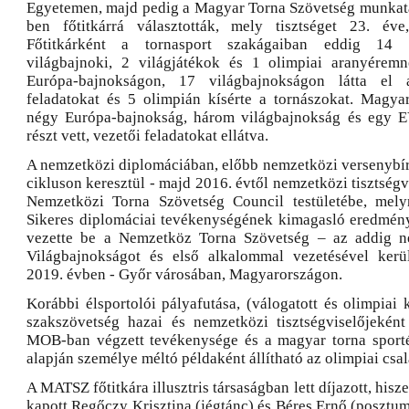
Egyetemen, majd pedig a Magyar Torna Szövetség munkatár
ben főtitkárrá választották, mely tisztséget 23. éve,
Főtitkárként a tornasport szakágaiban eddig 14 
világbajnoki, 2 világjátékok és 1 olimpiai aranyéremn
Európa-bajnokságon, 17 világbajnokságon látta el a
feladatokat és 5 olimpián kísérte a tornászokat. Magya
négy Európa-bajnokság, három világbajnokság és egy 
részt vett, vezetői feladatokat ellátva.
A nemzetközi diplomáciában, előbb nemzetközi versenybíró
cikluson keresztül - majd 2016. évtől nemzetközi tisztségv
Nemzetközi Torna Szövetség Council testületébe, melyn
Sikeres diplomáciai tevékenységének kimagasló eredmény
vezette be a Nemzetköz Torna Szövetség – az addig n
Világbajnokságot és első alkalommal vezetésével kerü
2019. évben - Győr városában, Magyarországon.
Korábbi élsportolói pályafutása, (válogatott és olimpiai k
szakszövetség hazai és nemzetközi tisztségviselőjekén
MOB-ban végzett tevékenysége és a magyar torna sportért
alapján személye méltó példaként állítható az olimpiai csal
A MATSZ főtitkára illusztris társaságban lett díjazott, h
kapott Regőczy Krisztina (jégtánc) és Béres Ernő (posztumus