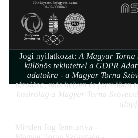
Törvényszéki bejegyzési szám:
01-07-0000040
Jogi nyilatkozat:
A Magyar Torna S
különös tekintettel a GDPR Adat
adatokra - a Magyar Torna Szöv
tárolása, más helyen és formában tö
kizárólag a Magyar Torna Szövetség
alapj
Minden Jog fenntartva -
Magyar Torna Szövetség -