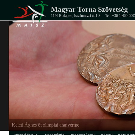
Magyar Torna Szövetség
1146 Budapest, Istvánmezei út 1-3.
Tel.: +36-1-460-690
Keleti Ágnes öt olimpiai aranyérme