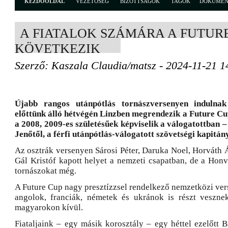
KEZDŐOLDAL
VEZETŐSÉG
BIZOTTSÁGOK
TAGOK
DOKUME
A FIATALOK SZÁMÁRA A FUTUR
KÖVETKEZIK
Szerző: Kaszala Claudia/matsz - 2024-11-21 1
Újabb rangos utánpótlás tornászversenyen induln
előttünk álló hétvégén Linzben megrendezik a Future Cu
a 2008, 2009-es születésűek képviselik a válogatottban 
Jenőtől, a férfi utánpótlás-válogatott szövetségi kapitán
Az osztrák versenyen Sárosi Péter, Daruka Noel, Horváth 
Gál Kristóf kapott helyet a nemzeti csapatban, de a Honv
tornászokat még.
A Future Cup nagy presztízzsel rendelkező nemzetközi ver
angolok, franciák, németek és ukránok is részt veszne
magyarokon kívül.
Fiataljaink – egy másik korosztály – egy héttel ezelőtt 