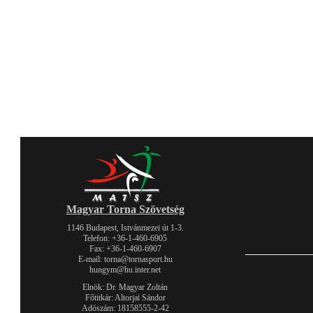
Magyar Torna Szövetség
1146 Budapest, Istvánmezei út 1-3.
Telefon: +36-1-460-6905
Fax: +36-1-460-6907
E-mail: torna@tornasport.hu
hungym@hu.inter.net
Elnök: Dr. Magyar Zoltán
Főtitkár: Altorjai Sándor
Adószám: 18158555-2-42