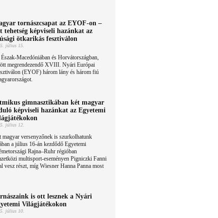
gyar tornászcsapat az EYOF-on –
t tehetség képviseli hazánkat az
júsági ötkarikás fesztiválon
5. július 15.
 Észak-Macedóniában és Horvátországban,
özött megrendezendő XVIII. Nyári Európai
esztiválon (EYOF) három lány és három fiú
agyarországot.
tmikus gimnasztikában két magyar
duló képviseli hazánkat az Egyetemi
lágjátékokon
5. július 12.
t magyar versenyzőnek is szurkolhatunk
ában a július 16-án kezdődő Egyetemi
németországi Rajna–Ruhr régióban
etközi multisport-eseményen Pigniczki Fanni
l vesz részt, míg Wiesner Hanna Panna most
rnászaink is ott lesznek a Nyári
yetemi Világjátékokon
5. július 10.