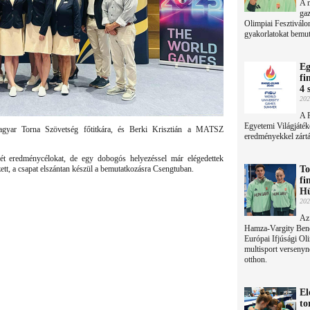
A 
gaz
Olimpiai Fesztiválo
gyakorlatokat bemut
Eg
fi
4 
202
A R
Egyetemi Világjáték
Magyar Torna Szövetség főtitkára, és Berki Krisztián a MATSZ
eredményekkel zárták
t eredménycélokat, de egy dobogós helyezéssel már elégedettek
ett, a csapat elszántan készül a bemutatkozásra Csengtuban.
To
fi
Hü
202
Az 
Hamza-Vargity Benc
Európai Ifjúsági Ol
multisport verseny
otthon.
El
to