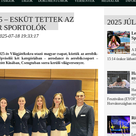
TTSÁGOK
TAGOK
DOKUMENTUMOK
VERSENYEK
MÉDIATÁR
INFO
5 – ESKÜT TETTEK AZ
2025 JÚ
R SPORTOLÓK
Le
2025-07-18 19:33:17
Sp
202
A L
2025-ös Világjátékokra utazó magyar csapat, köztük az aerobik-
els
képviselői két kategóriában – aerodance és aerobikcsoport –
15:14 órakor láthat
özött Kínában, Csengtuban sorra kerülő világversenyre.
Ha
ny
202
Ham
nyú
Fesztiválon (EYOF)
Horvátországban re
Ri
sz
202
Les