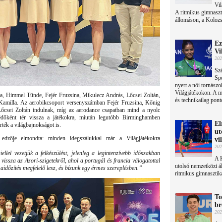
Vi
A ritmikus gimnaszt
állomáson, a Koloz
Ez
Vi
202
Szé
Sp
nyert a női tornász
Világjátékokon. A m
ia, Himmel Tünde, Fejér Fruzsina, Mikulecz András, Lőcsei Zoltán,
és technikailag pont
amilla. Az aerobikcsoport versenyszámban Fejér Fruzsina, Kőnig
csei Zoltán indulnak, míg az aerodance csapatban mind a nyolc
édőként tér vissza a játékokra, miután legutóbb Birminghamben
El
ték a világbajnokságot is.
ut
 edzője elmondta: minden idegszálukkal már a Világjátékokra
vi
202
lel vezetjük a felkészülést, jelenleg a legintenzívebb időszakban
A 
 vissza az Azori-szigetekről, ahol a portugál és francia válogatottal
utolsó nemzetközi á
aidőzítés megfelelő lesz, és bízunk egy érmes szereplésben.”
ritmikus gimnasztik
To
br
202