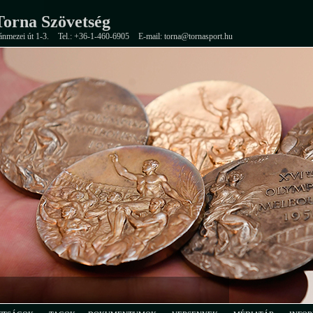
orna Szövetség
ánmezei út 1-3.
Tel.: +36-1-460-6905
E-mail: torna@tornasport.hu