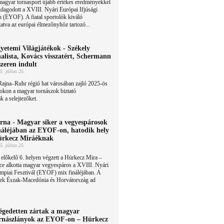
magyar tornasport újabb értékes eredményekkel
dagodott a XVIII. Nyári Európai Ifjúsági
n (EYOF). A fiatal sportolók kiváló
atva az európai élmezőnyhöz tartozó...
yetemi Világjátékok - Székely
nalista, Kovács visszatért, Schermann
szeren indult
5. július 25.
ajna–Ruhr régió hat városában zajló 2025-ös
okon a magyar tornászok biztató
 a selejtezőket.
rna - Magyar siker a vegyespárosok
náléjában az EYOF-on, hatodik hely
rkecz Miráéknak
5. július 25.
előkelő 6. helyen végzett a Hürkecz Mira –
e alkotta magyar vegyespáros a XVIII. Nyári
impiai Fesztivál (EYOF) mix fináléjában. A
nek Észak-Macedónia és Horvátország ad
égedetten zártak a magyar
rnászlányok az EYOF-on – Hürkecz