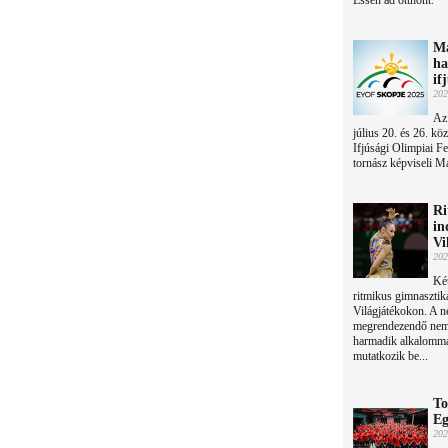
Essen ad otthont.
Ma
ha
if
202
Az
július 20. és 26. k
Ifjúsági Olimpiai F
tornász képviseli M
Ri
in
Vi
202
Ké
ritmikus gimnasztik
Világjátékokon. A 
megrendezendő nemz
harmadik alkalomma
mutatkozik be...
To
Eg
202