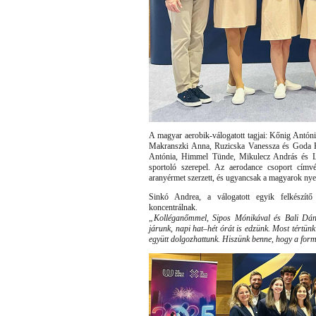
A magyar aerobik-válogatott tagjai: Kőnig Antón
Makranszki Anna, Ruzicska Vanessza és Goda K
Antónia, Himmel Tünde, Mikulecz András és Lő
sportoló szerepel. Az aerodance csoport címv
aranyérmet szerzett, és ugyancsak a magyarok nyer
Sinkó Andrea, a válogatott egyik felkészítő
koncentrálnak.
„Kolléganőmmel, Sipos Mónikával és Bali Dániel
járunk, napi hat–hét órát is edzünk. Most tértünk
együtt dolgozhattunk. Hiszünk benne, hogy a form