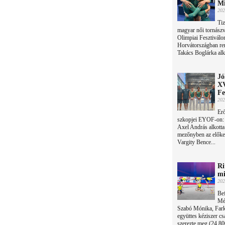
Mi
202
Tiz
magyar női tornászv
Olimpiai Fesztivál
Horvátországban re
Takács Boglárka alko
Jó
XV
Fe
202
Erő
szkopjei EYOF-on: 
Axel András alkotta 
mezőnyben az előkel
Vargity Bence...
Ri
mi
202
Bef
Mé
Szabó Mónika, Farka
együttes kéziszer cs
szerezte meg (24.80