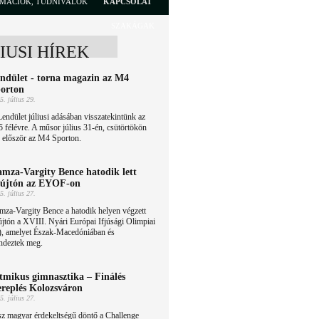
RMÁCIÓK, TUDNIVALÓK
KAPCSOLAT
SZAKÁGAK
LIUSI HÍREK
ndület - torna magazin az M4
orton
5. július 29.
endület júliusi adásában visszatekintünk az
ő félévre. A műsor július 31-én, csütörtökön
ó először az M4 Sporton.
mza-Vargity Bence hatodik lett
újtón az EYOF-on
5. július 27.
za-Vargity Bence a hatodik helyen végzett
jtón a XVIII. Nyári Európai Ifjúsági Olimpiai
, amelyet Észak-Macedóniában és
ndeztek meg.
tmikus gimnasztika – Finálés
ereplés Kolozsváron
5. július 27.
z magyar érdekeltségű döntő a Challenge