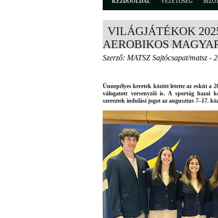
KEZDŐOLDAL
VEZETŐSÉG
BIZO
VILÁGJÁTÉKOK 202
AEROBIKOS MAGYA
Szerző: MATSZ Sajtócsapat/matsz - 
Ünnepélyes keretek között letette az esküt a 
válogatott versenyzői is. A sportág hazai 
szereztek indulási jogot az augusztus 7–17. k