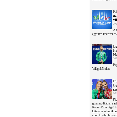
Ri
az
vi
202
A f
együttes kéziszer cs
Eg
Fa
Ha
202
Pig
Világjátékokat.
Pi
Eg
sz
202
Pig
gimnasztikában a né
Rajna–Ruhr régió 
kétszeres olimpikon
ezzel tovább bővítet