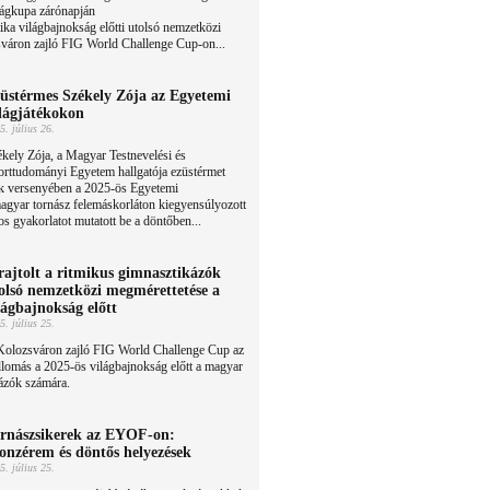
lágkupa zárónapján
ika világbajnokság előtti utolsó nemzetközi
sváron zajló FIG World Challenge Cup-on...
üstérmes Székely Zója az Egyetemi
lágjátékokon
5. július 26.
kely Zója, a Magyar Testnevelési és
orttudományi Egyetem hallgatója ezüstérmet
ok versenyében a 2025-ös Egyetemi
agyar tornász felemáskorláton kiegyensúlyozott
os gyakorlatot mutatott be a döntőben...
rajtolt a ritmikus gimnasztikázók
olsó nemzetközi megmérettetése a
lágbajnokság előtt
5. július 25.
Kolozsváron zajló FIG World Challenge Cup az
llomás a 2025-ös világbajnokság előtt a magyar
ázók számára.
rnászsikerek az EYOF-on:
onzérem és döntős helyezések
5. július 25.