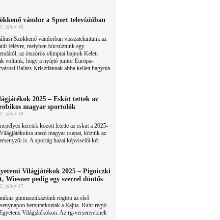
ökkenő vándor a Sport televízióban
5. július 18.
úliusi Szökkenő vándorban visszatekintünk az
últ félévre, melyben búcsúztunk egy
endától, az ötszörös olimpiai bajnok Keleti
 voltunk, hogy a nyújtó junior Európa-
cvárosi Balázs Krisztiánnak abba kellett hagynia
lágjátékok 2025 – Esküt tettek az
robikos magyar sportolók
5. július 18.
epélyes keretek között letette az esküt a 2025-
Világjátékokra utazó magyar csapat, köztük az
ersenyzői is. A sportág hazai képviselői két
yetemi Világjátékok 2025 – Pigniczki
t, Wiesner pedig egy szerrel döntős
5. július 17.
mikus gimnasztikázóink rögtön az első
rsenynapon bemutatkoztak a Rajna–Ruhr régió
 Egyetemi Világjátékokon. Az rg-versenyeknek