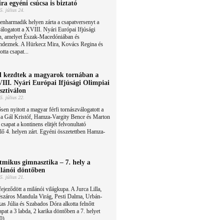
ra egyéni csúcsa is biztató
5. július 24.
enharmadik helyen zárta a csapatversenyt a
álogatott a XVIII. Nyári Európai Ifjúsági
on, amelyet Észak-Macedóniában és
ndeznek. A Hürkecz Mira, Kovács Regina és
tta csapat...
l kezdtek a magyarok tornában a
III. Nyári Európai Ifjúsági Olimpiai
sztiválon
5. július 22.
sen nyitott a magyar férfi tornászválogatott a
a Gál Kristóf, Hamza-Vargity Bence és Marton
csapat a kontinens elitjét felvonultató
ő 4. helyen zárt. Egyéni összetettben Hamza-
tmikus gimnasztika – 7. hely a
lánói döntőben
5. július 21.
ejeződött a milánói világkupa. A Jurca Lilla,
száros Mandula Virág, Pesti Dalma, Urbán-
s Júlia és Szabados Dóra alkotta felnőtt
apat a 3 labda, 2 karika döntőben a 7. helyet
0).