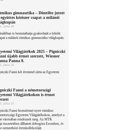
tmikus gimnasztika – Döntőbe jutott
 együttes kéziszer csapat a milánói
lágkupán
5. július 20.
ináléban is bemutathatja gyakorlatát a felnőtt
apat a milánói ritmikus gimnasztika világkupán.
yetemi Világjátékok 2025 – Pigniczki
nni újabb érmet szerzett, Wiesner
nna Panna 8.
5. július 20.
niczki Fanni két éremmel zárta az Egyetemi
gniczki Fanni a németországi
yetemi Világjátékokon is érmet
erzett
5. július 19.
niczki Fanni bronzérmet nyert ritmikus
metországi Egyetemi Világjátékokon, amelyet a
hat városában rendeznek meg. Az MTK
ja összetettben állhatott dobogóra Essenben, és
te nemzetközi éremkollekcióját.