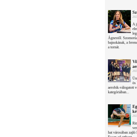
Sz
202
A j
elm
leg
Ágnestől. Szomorúak
bajnokának, a feren
a tornát.
Vi
ae
202
Ünn
ös 
aerobik-válogatott v
kategóriában...
Eg
ké
202
Rit
ve
hat városában zajló