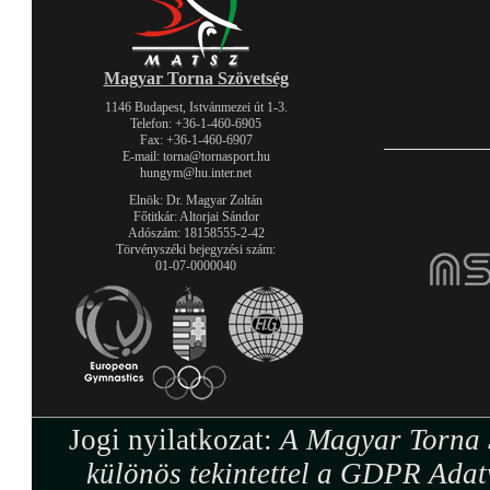
Magyar Torna Szövetség
1146 Budapest, Istvánmezei út 1-3.
Telefon: +36-1-460-6905
Fax: +36-1-460-6907
E-mail: torna@tornasport.hu
hungym@hu.inter.net
Elnök: Dr. Magyar Zoltán
Főtitkár: Altorjai Sándor
Adószám: 18158555-2-42
Törvényszéki bejegyzési szám:
01-07-0000040
Jogi nyilatkozat:
A Magyar Torna S
különös tekintettel a GDPR Adat