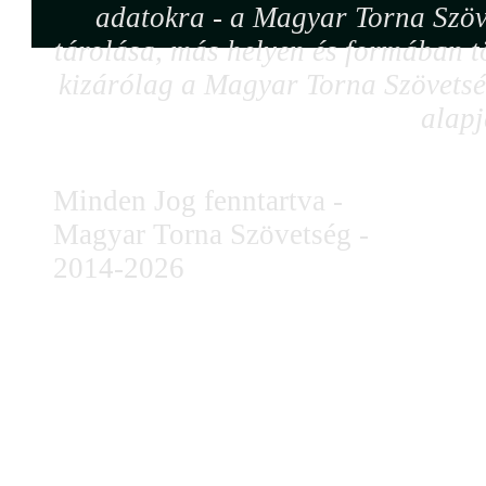
adatokra - a Magyar Torna Szöv
tárolása, más helyen és formában tö
kizárólag a Magyar Torna Szövetség
alapj
Minden Jog fenntartva -
Magyar Torna Szövetség -
2014-2026