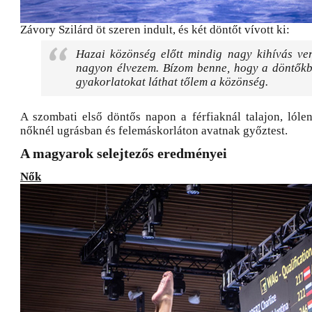
Závory Szilárd öt szeren indult, és két döntőt vívott ki:
Hazai közönség előtt mindig nagy kihívás ver
nagyon élvezem. Bízom benne, hogy a döntők
gyakorlatokat láthat tőlem a közönség.
A szombati első döntős napon a férfiaknál talajon, lóle
nőknél ugrásban és felemáskorláton avatnak győztest.
A magyarok selejtezős eredményei
Nők