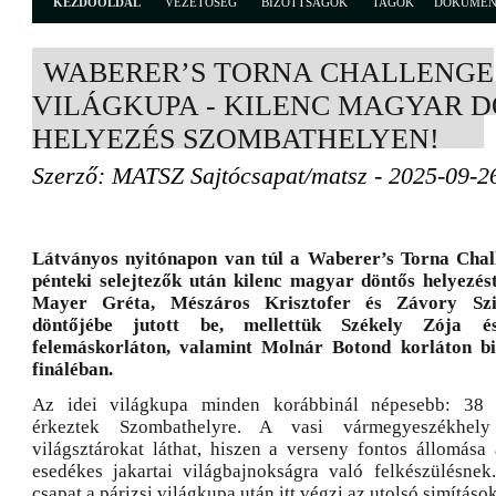
KEZDŐOLDAL
VEZETŐSÉG
BIZOTTSÁGOK
TAGOK
DOKUME
WABERER’S TORNA CHALLENGE
VILÁGKUPA - KILENC MAGYAR 
HELYEZÉS SZOMBATHELYEN!
Szerző: MATSZ Sajtócsapat/matsz - 2025-09-2
Látványos nyitónapon van túl a Waberer’s Torna Chal
pénteki selejtezők után kilenc magyar döntős helyezés
Mayer Gréta, Mészáros Krisztofer és Závory Szil
döntőjébe jutott be, mellettük Székely Zója 
felemáskorláton, valamint Molnár Botond korláton biz
fináléban.
Az idei világkupa minden korábbinál népesebb: 38 
érkeztek Szombathelyre. A vasi vármegyeszékhely
világsztárokat láthat, hiszen a verseny fontos állomás
esedékes jakartai világbajnokságra való felkészülésnek
csapat a párizsi világkupa után itt végzi az utolsó simítások