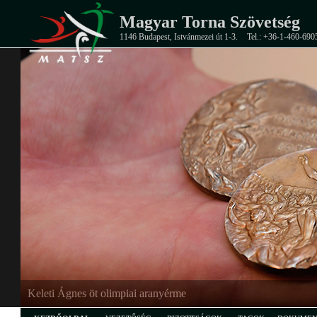
Magyar Torna Szövetség
1146 Budapest, Istvánmezei út 1-3.
Tel.: +36-1-460-690
EB-ezüstérmes junior férfi csapat