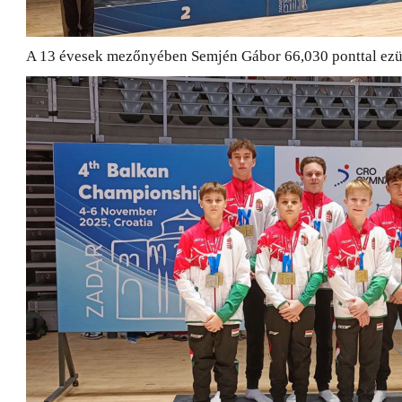
A 13 évesek mezőnyében Semjén Gábor 66,030 ponttal ezüs