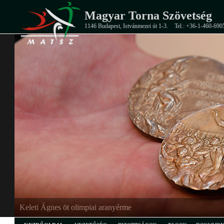
Magyar Torna Szövetség
1146 Budapest, Istvánmezei út 1-3.
Tel.: +36-1-460-690
EB-ezüstérmes junior férfi csapat