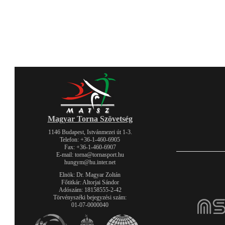
Magyar Torna Szövetség
1146 Budapest, Istvánmezei út 1-3.
Telefon: +36-1-460-6905
Fax: +36-1-460-6907
E-mail: torna@tornasport.hu
hungym@hu.inter.net
Elnök: Dr. Magyar Zoltán
Főtitkár: Altorjai Sándor
Adószám: 18158555-2-42
Törvényszéki bejegyzési szám:
01-07-0000040