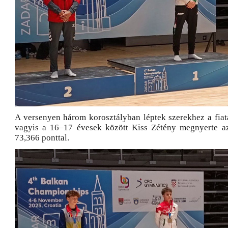
A versenyen három korosztályban léptek szerekhez a fiata
vagyis a 16–17 évesek között Kiss Zétény megnyerte az
73,366 ponttal.