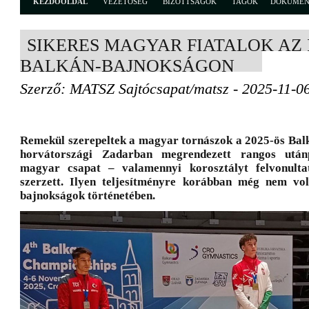
KEZDŐOLDAL
VEZETŐSÉG
BIZOTTSÁGOK
TAGOK
DOKUME
SIKERES MAGYAR FIATALOK AZ 
BALKÁN-BAJNOKSÁGON
Szerző: MATSZ Sajtócsapat/matsz - 2025-11-0
Remekül szerepeltek a magyar tornászok a 2025-ös Bal
horvátországi Zadarban megrendezett rangos után
magyar csapat – valamennyi korosztályt felvonult
szerzett. Ilyen teljesítményre korábban még nem vo
bajnokságok történetében.