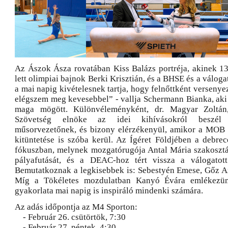
Az Ászok Ásza rovatában Kiss Balázs portréja, akinek 13
lett olimpiai bajnok Berki Krisztián, és a BHSE és a váloga
a mai napig kivételesnek tartja, hogy felnőttként versenye
elégszem meg kevesebbel” - vallja Schermann Bianka, aki
maga mögött. Különvéleményként, dr. Magyar Zoltá
Szövetség elnöke az idei kihívásokról beszél
műsorvezetőnek, és bizony elérzékenyül, amikor a MOB 
kitüntetése is szóba kerül. Az Ígéret Földjében a debre
fókuszban, melynek mozgatórugója Antal Mária szakosztál
pályafutását, és a DEAC-hoz tért vissza a válogatott 
Bemutatkoznak a legkisebbek is: Sebestyén Emese, Gőz Am
Míg a Tökéletes mozdulatban Kanyó Évára emlékezün
gyakorlata mai napig is inspiráló mindenki számára.
Az adás időpontja az M4 Sporton:
- Február 26. csütörtök, 7:30
- Február 27. péntek, 4:30