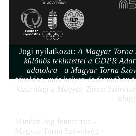
01-07-0000040
Jogi nyilatkozat:
A Magyar Torna S
különös tekintettel a GDPR Adat
adatokra - a Magyar Torna Szöv
tárolása, más helyen és formában tö
kizárólag a Magyar Torna Szövetség
alapj
Minden Jog fenntartva -
Magyar Torna Szövetség -