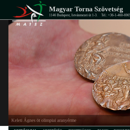
Magyar Torna Szövetség
1146 Budapest, Istvánmezei út 1-3.
Tel.: +36-1-460-690
Keleti Ágnes öt olimpiai aranyérme