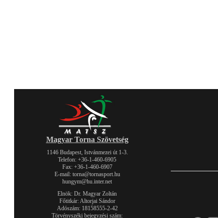
Magyar Torna Szövetség
1146 Budapest, Istvánmezei út 1-3.
Telefon: +36-1-460-6905
Fax: +36-1-460-6907
E-mail: torna@tornasport.hu
hungym@hu.inter.net
Elnök: Dr. Magyar Zoltán
Főtitkár: Altorjai Sándor
Adószám: 18158555-2-42
Törvényszéki bejegyzési szám: