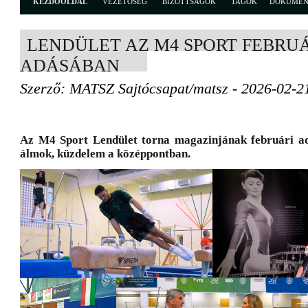
KEZDŐOLDAL
VEZETŐSÉG
BIZOTTSÁGOK
TAGOK
DOKUME
LENDÜLET AZ M4 SPORT FEBRU
ADÁSÁBAN
Szerző: MATSZ Sajtócsapat/matsz - 2026-02-2
Az M4 Sport Lendület torna magazinjának februári a
álmok, küzdelem a középpontban.