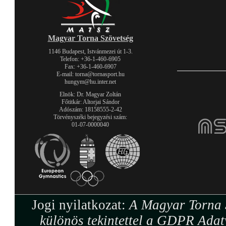
Magyar Torna Szövetség
1146 Budapest, Istvánmezei út 1-3.
Telefon: +36-1-460-6905
Fax: +36-1-460-6907
E-mail: torna@tornasport.hu
hungym@hu.inter.net
Elnök: Dr. Magyar Zoltán
Főtitkár: Altorjai Sándor
Adószám: 18158555-2-42
Törvényszéki bejegyzési szám:
01-07-0000040
Jogi nyilatkozat:
A Magyar Torna S
különös tekintettel a GDPR Adat