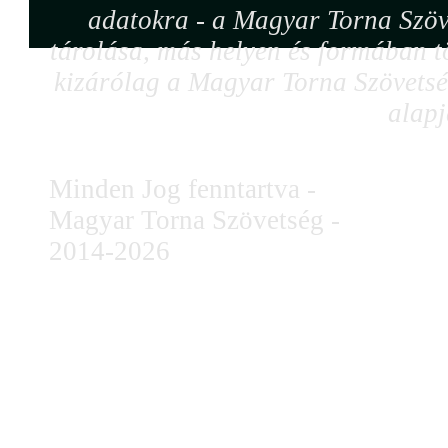
adatokra - a Magyar Torna Szöv
tárolása, más helyen és formában tö
kizárólag a Magyar Torna Szövetség
alapj
Minden Jog fenntartva -
Magyar Torna Szövetség -
2014-2026