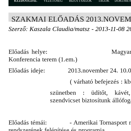
KEZDŐOLDAL
VEZETŐSÉG
BIZOTTSÁGOK
TAGOK
DOKUME
SZAKMAI ELŐADÁS 2013.NOVEM
Szerző: Kaszala Claudia/matsz - 2013-11-08 2
Előadás helye: Magyar Spor
Konferencia terem (1.em.)
Előadás ideje: 2013.november 24. 10.0
( várható befejezés : kb.13.
szünetben : üdítőt, kávét
szendvicset biztosítunk állófo
Előadás témái: - Amerikai Tornasport női 
rendszerének felépítése és programja