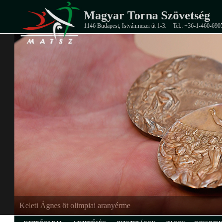
Magyar Torna Szövetség
1146 Budapest, Istvánmezei út 1-3.
Tel.: +36-1-460-690
Keleti Ágnes öt olimpiai aranyérme