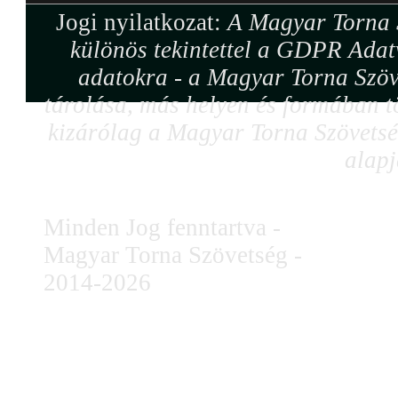
Jogi nyilatkozat:
A Magyar Torna S
különös tekintettel a GDPR Adat
adatokra - a Magyar Torna Szöv
tárolása, más helyen és formában tö
kizárólag a Magyar Torna Szövetség
alapj
Minden Jog fenntartva -
Magyar Torna Szövetség -
2014-2026