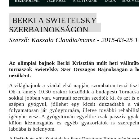
KEZDŐOLDAL
VEZETŐSÉG
BIZOTTSÁGOK
TAGOK
DOKUME
BERKI A SWIETELSKY
SZERBAJNOKSÁGON
Szerző: Kaszala Claudia/matsz - 2015-03-25 1
Az olimpiai bajnok Berki Krisztián múlt heti vállműté
tornászok Swietelsky Szer Országos Bajnokságán a hé
nézőként.
A világbajnok a viadal első napján, szombaton teszi tiszt
Ob-n, amely 10.30 órakor kezdődik a budapesti Tornacs
sokkal jobban van, varratait szerdán szedték ki, és azt is
szépen gyógyul, jóllehet egy kicsit duzzadtabb a vál
folyamatosan jár gyógytornára, illetve további rehabilit
igénybe vesz. A gyógytornán egyelőre csak passzív gyak
külön kézmozgatás és egyéb gyakorlatok is szerepel
labdába is belenyom.
A férfiak és nők Swietelsky Szer Országos Bajnokságát sz