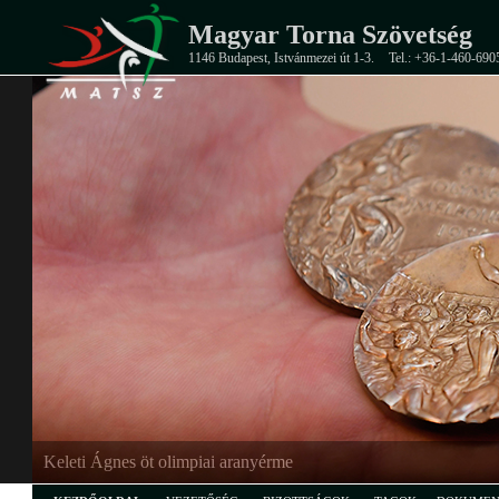
Magyar Torna Szövetség
1146 Budapest, Istvánmezei út 1-3.
Tel.: +36-1-460-690
EB-ezüstérmes junior férfi csapat