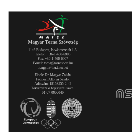
Magyar Torna Szövetség
1146 Budapest, Istvánmezei út 1-3.
Telefon: +36-1-460-6905
Fax: +36-1-460-6907
E-mail: torna@tornasport.hu
hungym@hu.inter.net
Elnök: Dr. Magyar Zoltán
Főtitkár: Altorjai Sándor
Adószám: 18158555-2-42
Törvényszéki bejegyzési szám:
01-07-0000040