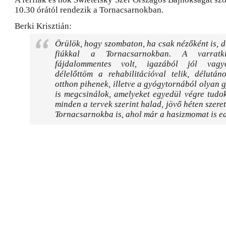
10.30 órától rendezik a Tornacsarnokban.
Berki Krisztián:
Örülök, hogy szombaton, ha csak nézőként is, de
fiúkkal a Tornacsarnokban. A varratk
fájdalommentes volt, igazából jól vag
délelőttöm a rehabilitációval telik, délután
otthon pihenek, illetve a gyógytornából olyan 
is megcsinálok, amelyeket egyedül végre tudo
minden a tervek szerint halad, jövő héten szeret
Tornacsarnokba is, ahol már a hasizmomat is e