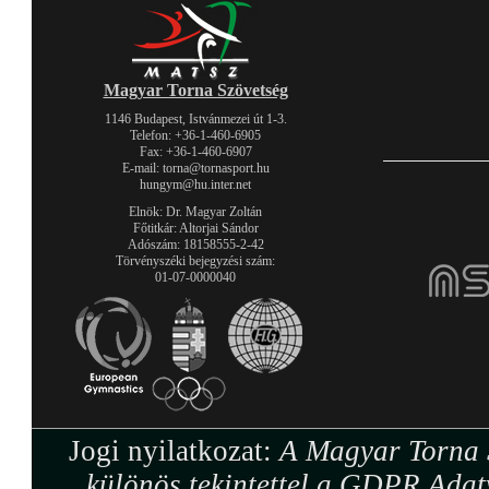
Magyar Torna Szövetség
1146 Budapest, Istvánmezei út 1-3.
Telefon: +36-1-460-6905
Fax: +36-1-460-6907
E-mail: torna@tornasport.hu
hungym@hu.inter.net
Elnök: Dr. Magyar Zoltán
Főtitkár: Altorjai Sándor
Adószám: 18158555-2-42
Törvényszéki bejegyzési szám:
01-07-0000040
Jogi nyilatkozat:
A Magyar Torna S
különös tekintettel a GDPR Adat