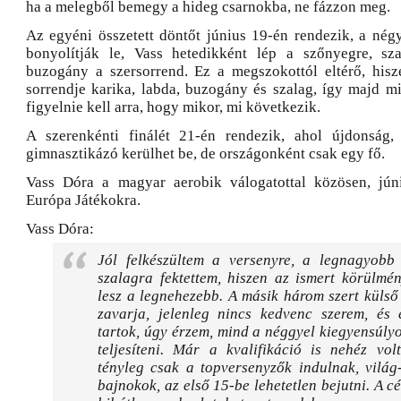
ha a melegből bemegy a hideg csarnokba, ne fázzon meg.
Az egyéni összetett döntőt június 19-én rendezik, a nég
bonyolítják le, Vass hetedikként lép a szőnyegre, sza
buzogány a szersorrend. Ez a megszokottól eltérő, his
sorrendje karika, labda, buzogány és szalag, így majd 
figyelnie kell arra, hogy mikor, mi következik.
A szerenkénti finálét 21-én rendezik, ahol újdonság,
gimnasztikázó kerülhet be, de országonként csak egy fő.
Vass Dóra a magyar aerobik válogatottal közösen, jún
Európa Játékokra.
Vass Dóra:
Jól felkészültem a versenyre, a legnagyobb
szalagra fektettem, hiszen az ismert körülmé
lesz a legnehezebb. A másik három szert küls
zavarja, jelenleg nincs kedvenc szerem, és 
tartok, úgy érzem, mind a néggyel kiegyensúly
teljesíteni. Már a kvalifikáció is nehéz vol
tényleg csak a topversenyzők indulnak, világ
bajnokok, az első 15-be lehetetlen bejutni. A c