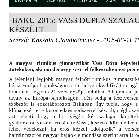
KEZDŐOLDAL
VEZETŐSÉG
BIZOTTSÁGOK
TAGOK
DOKUME
BAKU 2015: VASS DUPLA SZALA
KÉSZÜLT
Szerző: Kaszala Claudia/matsz - 2015-06-11 1
A magyar ritmikus gimnasztikát Vass Dóra képvise
Játékokon, aki mind a négy szerrel felkészülten várja a v
A jelenlegi legjobb magyar felnőtt ritmikus gimnaszti
bécsi Európa-bajnokságon a 15. helyen kvalifikálta magát
kontinens legjobb 21 versenyzője indulhat. A bajnoknő jól
tavaly az Európa-bajnokságon, idén pedig a tesztversenye
többször is edzőtáborozott Bakuban. Így tudja, hogy a
klíma, ezért erre külön edzésmódszerrel készült, méghozzá
azt jelenti, hogy a bot végére két szalagot kötöttek
gyakorlatot, viszont erősítette Vasst, hiszen a klíma ellen
lehet védekezni, ha erős kézzel „dolgozik” a verse
harmincszoros magyar bajnok elmondása szerint arra is o