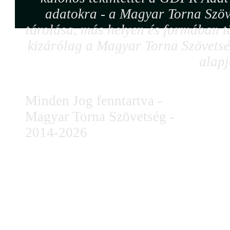
adatokra - a Magyar Torna Szöv
tárolása, más helyen és formában tö
kizárólag a Magyar Torna Szövetség
alapj
Minden Jog fenntartva -
Magyar Torna Szövetség -
2014-2026