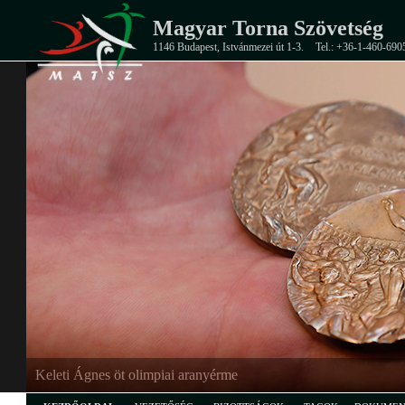
Magyar Torna Szövetség
1146 Budapest, Istvánmezei út 1-3.
Tel.: +36-1-460-690
Keleti Ágnes öt olimpiai aranyérme