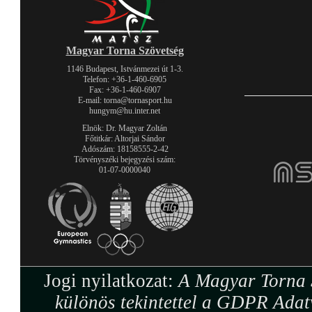
Magyar Torna Szövetség
1146 Budapest, Istvánmezei út 1-3.
Telefon: +36-1-460-6905
Fax: +36-1-460-6907
E-mail: torna@tornasport.hu
hungym@hu.inter.net
Elnök: Dr. Magyar Zoltán
Főtitkár: Altorjai Sándor
Adószám: 18158555-2-42
Törvényszéki bejegyzési szám:
01-07-0000040
Jogi nyilatkozat:
A Magyar Torna S
különös tekintettel a GDPR Adat