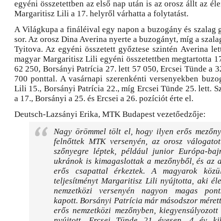
egyéni összetettben az első nap után is az orosz állt az él
Margaritisz Lili a 17. helyről várhatta a folytatást.
A Világkupa a fináléival egy napon a buzogány és szalag 
sor. Az orosz Dina Averina nyerte a buzogányt, míg a szala
Tyitova. Az egyéni összetett győztese szintén Averina let
magyar Margaritisz Lili egyéni összetettben megtartotta 1
62 250, Borsányi Patrícia 27. lett 57 050, Ercsei Tünde a 3
700 ponttal. A vasárnapi szerenkénti versenyekben buzo
Lili 15., Borsányi Patrícia 22., míg Ercsei Tünde 25. lett. 
a 17., Borsányi a 25. és Ercsei a 26. pozíciót érte el.
Deutsch-Lazsányi Erika, MTK Budapest vezetőedzője:
Nagy örömmel tölt el, hogy ilyen erős mezőny
felnőttek MTK versenyén, az orosz válogatott
szőnyegre léptek, például junior Európa-baj
ukránok is kimagaslottak a mezőnyből, és az 
erős csapattal érkeztek. A magyarok közü
teljesítményt Margaritisz Lili nyújtotta, aki él
nemzetközi versenyén nagyon magas pont
kapott. Borsányi Patrícia már másodszor mére
erős nemzetközi mezőnyben, kiegyensúlyozott 
nyújtott. Ercsei Tünde 21 évesen, 4 év k