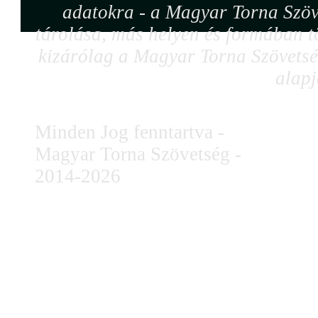
adatokra - a Magyar Torna Szöv
tárolása, más helyen és formában tö
kizárólag a Magyar Torna Szövetség
alapj
Minden Jog fenntartva -
Magyar Torna Szövetség -
2014-2026