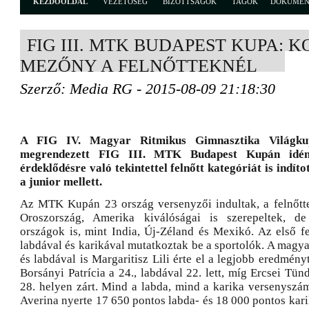
KEZDŐOLDAL
VEZETŐSÉG
BIZOTTSÁGOK
TAGOK
DOKUME
FIG III. MTK BUDAPEST KUPA: 
MEZŐNY A FELNŐTTEKNÉL
Szerző: Media RG - 2015-08-09 21:18:30
A FIG IV. Magyar Ritmikus Gimnasztika Világku
megrendezett FIG III. MTK Budapest Kupán idén
érdeklődésre való tekintettel felnőtt kategóriát is indíto
a junior mellett.
Az MTK Kupán 23 ország versenyzői indultak, a felnőtt
Oroszország, Amerika kiválóságai is szerepeltek, d
országok is, mint India, Új-Zéland és Mexikó. Az első f
labdával és karikával mutatkoztak be a sportolók. A magy
és labdával is Margaritisz Lili érte el a legjobb eredményt
Borsányi Patrícia a 24., labdával 22. lett, míg Ercsei Tün
28. helyen zárt. Mind a labda, mind a karika versenyszá
Averina nyerte 17 650 pontos labda- és 18 000 pontos kar