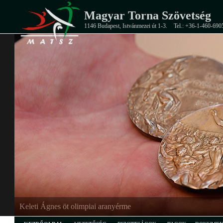
Magyar Torna Szövetség
1146 Budapest, Istvánmezei út 1-3.
Tel.: +36-1-460-690
EB-ezüstérmes junior férfi csapat