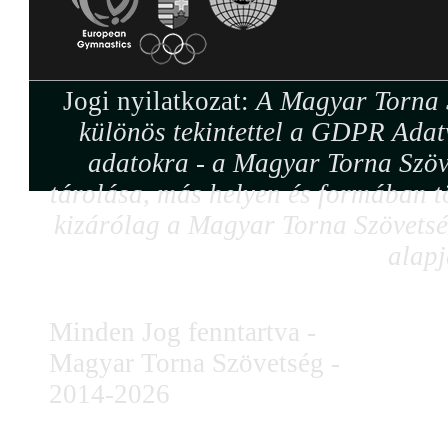
Jogi nyilatkozat:
A Magyar Torna S
különös tekintettel a GDPR Adat
adatokra - a Magyar Torna Szöv
tárolása, más helyen és formában tö
kizárólag a Magyar Torna Szövetség
alapj
Minden Jog fenntartva -
Magyar Torna Szövetség -
2014-2026