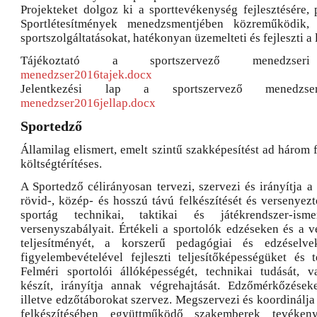
Projekteket dolgoz ki a sporttevékenység fejlesztésére, 
Sportlétesítmények menedzsmentjében közreműködik, b
sportszolgáltatásokat, hatékonyan üzemelteti és fejleszti a 
Tájékoztató a sportszervező menedzseri 
menedzser2016tajek.docx
Jelentkezési lap a sportszervező menedzser
menedzser2016jellap.docx
Sportedző
Államilag elismert, emelt szintű szakképesítést ad három f
költségtérítéses.
A Sportedző célirányosan tervezi, szervezi és irányítja a
rövid-, közép- és hosszú távú felkészítését és versenyezt
sportág technikai, taktikai és játékrendszer-isme
versenyszabályait. Értékeli a sportolók edzéseken és a v
teljesítményét, a korszerű pedagógiai és edzéselve
figyelembevételével fejleszti teljesítőképességüket és t
Felméri sportolói állóképességét, technikai tudását, v
készít, irányítja annak végrehajtását. Edzőmérkőzések
illetve edzőtáborokat szervez. Megszervezi és koordinálja 
felkészítésében együttműködő szakemberek tevékenys