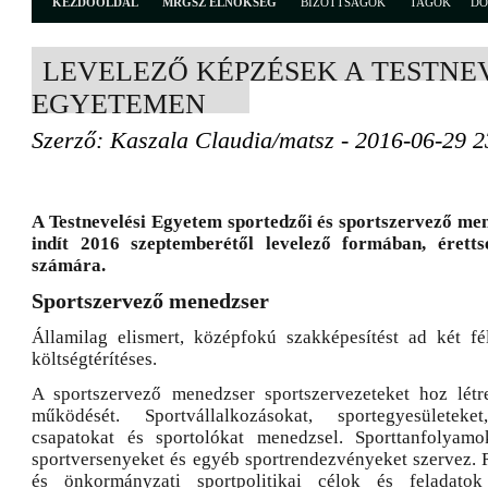
KEZDŐOLDAL
MRGSZ ELNÖKSÉG
BIZOTTSÁGOK
TAGOK
D
LEVELEZŐ KÉPZÉSEK A TESTNE
EGYETEMEN
Szerző: Kaszala Claudia/matsz - 2016-06-29 2
A Testnevelési Egyetem sportedzői és sportszervező me
indít 2016 szeptemberétől levelező formában, éretts
számára.
Sportszervező menedzser
Államilag elismert, középfokú szakképesítést ad két fé
költségtérítéses.
A sportszervező menedzser sportszervezeteket hoz létr
működését. Sportvállalkozásokat, sportegyesületeket
csapatokat és sportolókat menedzsel. Sporttanfolyamok
sportversenyeket és egyéb sportrendezvényeket szervez. R
és önkormányzati sportpolitikai célok és feladatok