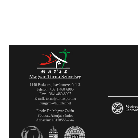
Magyar Torna Szövetség
1146 Budapest, Istvánmezei út 1-3.
Telefon: +36-1-460-6905
Fax: +36-1-460-6907
E-mail: torna@tornasport.hu
hungym@hu.inter.net
Elnök: Dr. Magyar Zoltán
Főtitkár: Altorjai Sándor
Adószám: 18158555-2-42