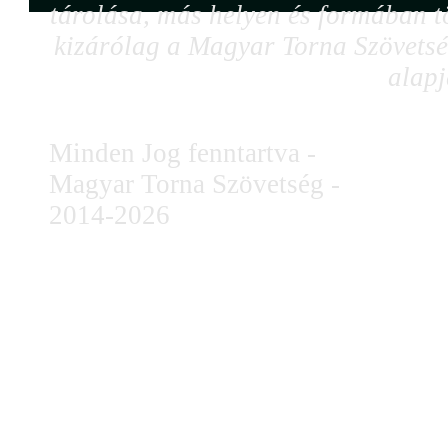
tárolása, más helyen és formában tö
kizárólag a Magyar Torna Szövetség
alapj
Minden Jog fenntartva -
Magyar Torna Szövetség -
2014-2026