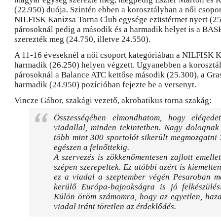
(22.950) duója. Szintén ebben a korosztályban a női csopo
NILFISK Kanizsa Torna Club egysége ezüstérmet nyert (25
párosoknál pedig a második és a harmadik helyet is a BAS
szerezték meg (24.750, illetve 24.550).
A 11-16 éveseknél a női csoport kategóriában a NILFISK 
harmadik (26.250) helyen végzett. Ugyanebben a korosztá
párosoknál a Balance ATC kettőse második (25.300), a Gra
harmadik (24.950) pozícióban fejezte be a versenyt.
Vincze Gábor, szakági vezető, akrobatikus torna szakág:
Összességében elmondhatom, hogy elégede
viadallal, minden tekintetben. Nagy dolognak
több mint 300 sportolót sikerült megmozgatni 
egészen a felnőttekig.
A szervezés is zökkenőmentesen zajlott emellet
szépen szerepeltek. Ez utóbbi azért is kiemelten
ez a viadal a szeptember végén Pesaroban m
kerülő Európa-bajnokságra is jó felkészülés
Külön öröm számomra, hogy az egyetlen, haza
viadal iránt töretlen az érdeklődés.