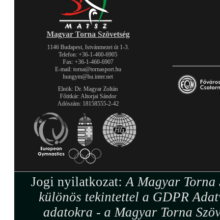
Magyar Torna Szövetség
1146 Budapest, Istvánmezei út 1-3.
Telefon: +36-1-460-6905
Fax: +36-1-460-6907
E-mail: torna@tornasport.hu
hungym@hu.inter.net
Elnök: Dr. Magyar Zoltán
Főtitkár: Altorjai Sándor
Adószám: 18158555-2-42
Jogi nyilatkozat:
A Magyar Torna S
különös tekintettel a GDPR Adat
adatokra - a Magyar Torna Szöv