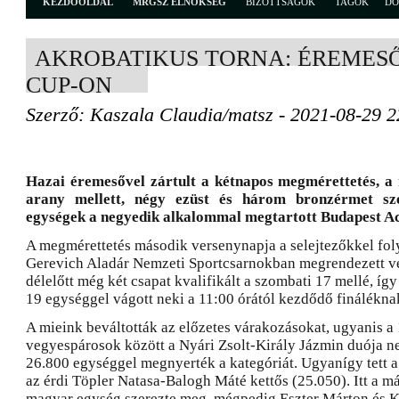
KEZDŐOLDAL
MRGSZ ELNÖKSÉG
BIZOTTSÁGOK
TAGOK
D
AKROBATIKUS TORNA: ÉREMES
CUP-ON
Szerző: Kaszala Claudia/matsz - 2021-08-29 2
Hazai éremesővel zártult a kétnapos megmérettetés, a 
arany mellett, négy ezüst és három bronzérmet s
egységek a negyedik alkalommal megtartott Budapest Ac
A megmérettetés második versenynapja a selejtezőkkel foly
Gerevich Aladár Nemzeti Sportcsarnokban megrendezett v
délelőtt még két csapat kvalifikált a szombati 17 mellé, íg
19 egységgel vágott neki a 11:00 órától kezdődő finálékna
A mieink beváltották az előzetes várakozásokat, ugyanis a
vegyespárosok között a Nyári Zsolt-Király Jázmin duója ne
26.800 egységgel megnyerték a kategóriát. Ugyanígy tett a
az érdi Töpler Natasa-Balogh Máté kettős (25.050). Itt a má
magyar egység szerezte meg, mégpedig Eszter Márton és K