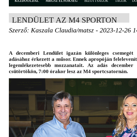
KEZDŐOLDAL
MRGSZ ELNÖKSÉG
BIZOTTSÁGOK
TAGOK
D
LENDÜLET AZ M4 SPORTON
Szerző: Kaszala Claudia/matsz - 2023-12-26 1
A decemberi Lendület igazán különleges csemegét k
adásához érkezett a műsor. Ennek apropóján felelevení
legemlékezetesebb mozzanatait. Az adás december
csütörtökön, 7:00 órakor lesz az M4 sportcsatornán.