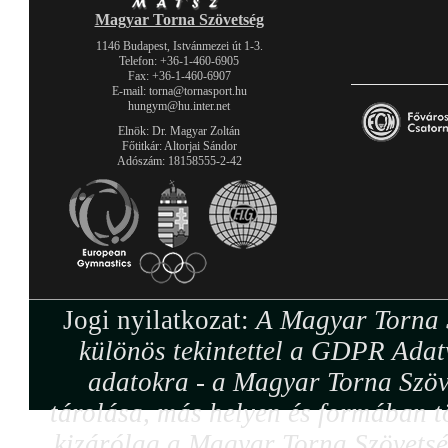
Magyar Torna Szövetség
1146 Budapest, Istvánmezei út 1-3.
Telefon: +36-1-460-6905
Fax: +36-1-460-6907
E-mail: torna@tornasport.hu
hungym@hu.inter.net
Elnök: Dr. Magyar Zoltán
Főtitkár: Altorjai Sándor
Adószám: 18158555-2-42
Jogi nyilatkozat:
A Magyar Torna S
különös tekintettel a GDPR Adat
adatokra - a Magyar Torna Szöv
tárolása, más helyen és formában tö
kizárólag a Magyar Torna Szövetség