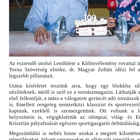
Az esztendő utolsó Lendülete a Különvélemény rovattal i
Torna Szövetség elnöke, dr. Magyar Zoltán idézi fel 
legszebb pillanatait.
Utána kísérletet teszünk arra, hogy egy blokkba sű
nézőinknek, miről is szól ez a tornászmagazin. Láthatják 
első felkonfját, a mára a válogatott gerincét adó tornászok
is. Emellett rengeteg nemzetközi klasszist és sportvezet
kaptunk, ezekből is szemezgettünk. Ott voltunk a l
helyszínein is, végigkísértük az olimpiai, világ- és 
Krisztián pályafutását egészen sportigazgatói debütálásáig
Megszámlálni is nehéz lenne azokat a megtett kilométer
településeket, felvett versenyeket és elkészült interjúkat, 