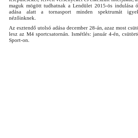
maguk mögött tudhatnak a Lendület 2015-ös indulása ó
adása alatt a tornasport minden spektrumát igye
nézőinknek.
Az esztendő utolsó adása december 28-án, azaz most csüt
lesz az M4 sportcsatornán. Ismétlés: január 4-én, csütör
Sport-on.