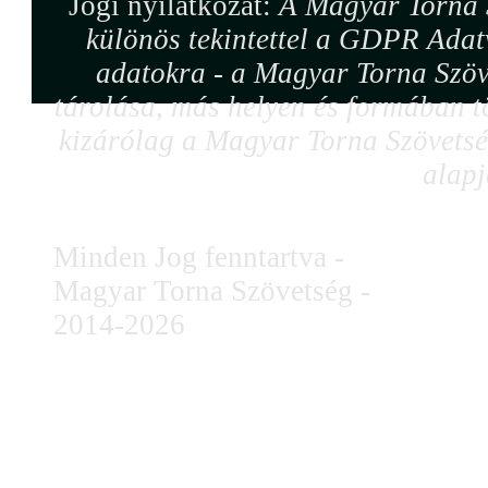
Jogi nyilatkozat:
A Magyar Torna S
különös tekintettel a GDPR Adat
adatokra - a Magyar Torna Szöv
tárolása, más helyen és formában tö
kizárólag a Magyar Torna Szövetség
alapj
Minden Jog fenntartva -
Magyar Torna Szövetség -
2014-2026