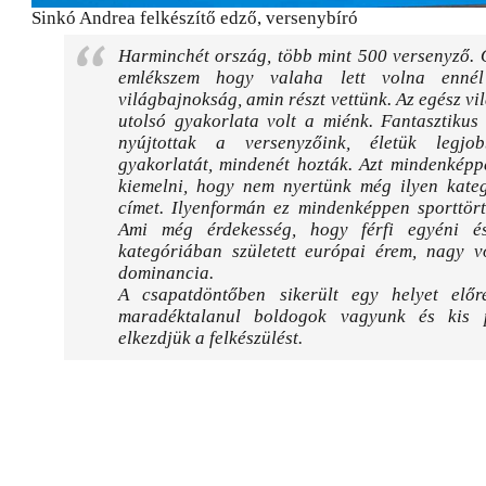
Sinkó Andrea felkészítő edző, versenybíró
Harminchét ország, több mint 500 versenyző. 
emlékszem hogy valaha lett volna enné
világbajnokság, amin részt vettünk. Az egész v
utolsó gyakorlata volt a miénk. Fantasztikus 
nyújtottak a versenyzőink, életük legjob
gyakorlatát, mindenét hozták. Azt mindenképp
kiemelni, hogy nem nyertünk még ilyen kate
címet. Ilyenformán ez mindenképpen sporttört
Ami még érdekesség, hogy férfi egyéni é
kategóriában született európai érem, nagy vo
dominancia.
A csapatdöntőben sikerült egy helyet előr
maradéktalanul boldogok vagyunk és kis 
elkezdjük a felkészülést.