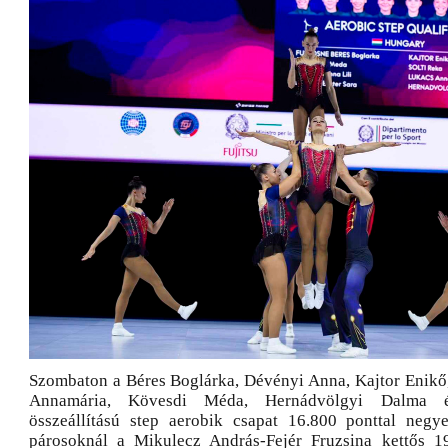
Szombaton a Béres Boglárka, Dévényi Anna, Kajtor Enikő,
Annamária, Kövesdi Méda, Hernádvölgyi Dalma 
összeállítású step aerobik csapat 16.800 ponttal negy
párosoknál a Mikulecz András-Fejér Fruzsina kettős 19