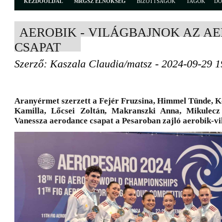
KEZDŐOLDAL
MRGSZ ELNÖKSÉG
BIZOTTSÁGOK
TAGOK
D
AEROBIK - VILÁGBAJNOK AZ A
CSAPAT
Szerző: Kaszala Claudia/matsz - 2024-09-29 1
Aranyérmet szerzett a Fejér Fruzsina, Himmel Tünde, K
Kamilla, Lőcsei Zoltán, Makranszki Anna, Mikulecz
Vanessza aerodance csapat a Pesaroban zajló aerobik-v