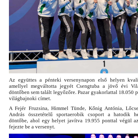
Az együttes a pénteki versenynapon első helyen kvalif
amellyel megváltotta jegyét Csengtuba a jövő évi Vil
döntőben sem talált legyőzőre. Pazar gyakorlattal 18.050 
világbajnoki címet.
A Fejér Fruzsina, Himmel Tünde, Kőnig Antónia, Lőcse
András összetételű sportaerobik csoport a hatodik he
döntőbe, ahol egy helyet javítva 19.955 ponttal végül a
fejezte be a versenyt.