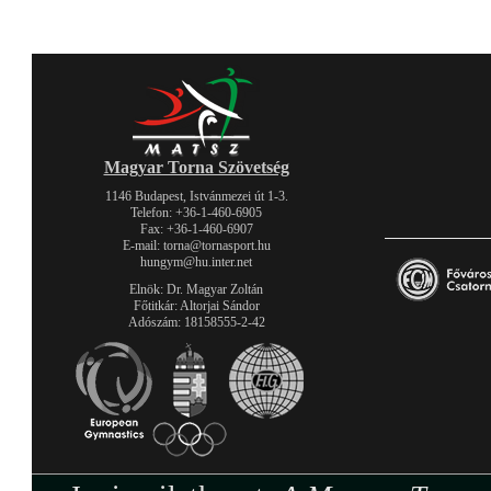
Magyar Torna Szövetség
1146 Budapest, Istvánmezei út 1-3.
Telefon: +36-1-460-6905
Fax: +36-1-460-6907
E-mail: torna@tornasport.hu
hungym@hu.inter.net
Elnök: Dr. Magyar Zoltán
Főtitkár: Altorjai Sándor
Adószám: 18158555-2-42