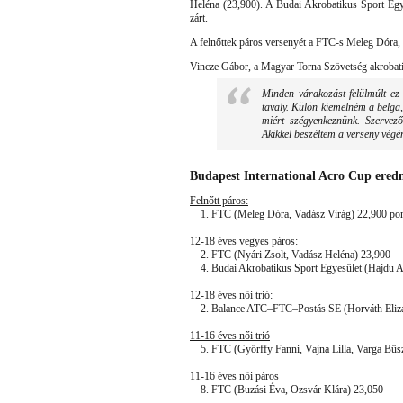
Heléna (23,900). A Budai Akrobatikus Sport Egy
zárt.
A felnőttek páros versenyét a FTC-s Meleg Dóra, 
Vincze Gábor, a Magyar Torna Szövetség akrobatik
Minden várakozást felülmúlt ez
tavaly. Külön kiemelném a belga,
miért szégyenkeznünk. Szervező
Akikkel beszéltem a verseny végén,
Budapest International Acro Cup ere
Felnőtt páros:
1. FTC (Meleg Dóra, Vadász Virág) 22,900 po
12-18 éves vegyes páros:
2. FTC (Nyári Zsolt, Vadász Heléna) 23,900
4. Budai Akrobatikus Sport Egyesület (Hajdu Ar
12-18 éves női trió:
2. Balance ATC–FTC–Postás SE (Horváth Elizabe
11-16 éves női trió
5. FTC (Győrffy Fanni, Vajna Lilla, Varga Büs
11-16 éves női páros
8. FTC (Buzási Éva, Ozsvár Klára) 23,050