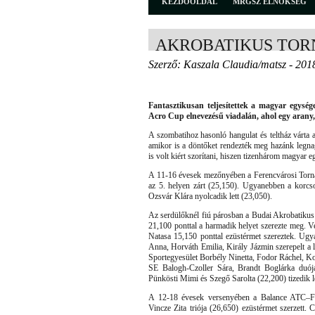
KEZDŐOLDAL
MRGSZ ELNÖKSÉG
AKROBATIKUS TOR
Szerző: Kaszala Claudia/matsz - 201
Fantasztikusan teljesítettek a magyar egysé
Acro Cup elnevezésű viadalán, ahol egy arany,
A szombatihoz hasonló hangulat és teltház várta
amikor is a döntőket rendezték meg hazánk legna
is volt kiért szorítani, hiszen tizenhárom magyar e
A 11-16 évesek mezőnyében a Ferencvárosi Torna
az 5. helyen zárt (25,150). Ugyanebben a korcs
Ozsvár Klára nyolcadik lett (23,050).
Az serdülőknél fiú párosban a Budai Akrobatiku
21,100 ponttal a harmadik helyet szerezte meg. 
Natasa 15,150 ponttal ezüstérmet szereztek. Ug
Anna, Horváth Emilia, Király Jázmin szerepelt a l
Sportegyesület Borbély Ninetta, Fodor Ráchel, Ko
SE Balogh-Czoller Sára, Brandt Boglárka duój
Pünkösti Mimi és Szegő Sarolta (22,200) tizedik le
A 12-18 évesek versenyében a Balance ATC–FTC
Vincze Zita triója (26,650) ezüstérmet szerzett