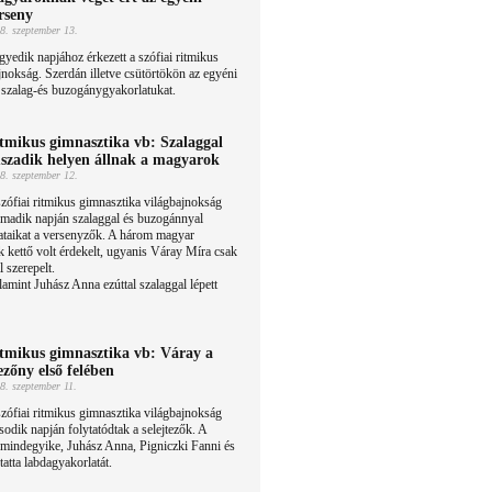
rseny
8. szeptember 13.
yedik napjához érkezett a szófiai ritmikus
jnokság. Szerdán illetve csütörtökön az egyéni
 szalag-és buzogánygyakorlatukat.
tmikus gimnasztika vb: Szalaggal
szadik helyen állnak a magyarok
8. szeptember 12.
zófiai ritmikus gimnasztika világbajnokság
madik napján szalaggal és buzogánnyal
ataikat a versenyzők. A három magyar
k kettő volt érdekelt, ugyanis Váray Míra csak
l szerepelt.
lamint Juhász Anna ezúttal szalaggal lépett
tmikus gimnasztika vb: Váray a
zőny első felében
8. szeptember 11.
zófiai ritmikus gimnasztika világbajnokság
odik napján folytatódtak a selejtezők. A
mindegyike, Juhász Anna, Pigniczki Fanni és
atta labdagyakorlatát.