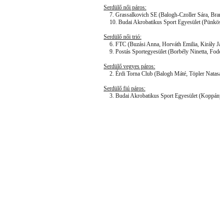
Serdülő női páros:
7. Grassalkovich SE (Balogh-Czoller Sára, Bra
10. Budai Akrobatikus Sport Egyesület (Pünköst
Serdülő női trió:
6. FTC (Buzási Anna, Horváth Emilia, Király J
9. Postás Sportegyesület (Borbély Ninetta, Fod
Serdülő vegyes páros:
2. Érdi Torna Club (Balogh Máté, Töpler Natas
Serdülő fiú páros:
3. Budai Akrobatikus Sport Egyesület (Koppán