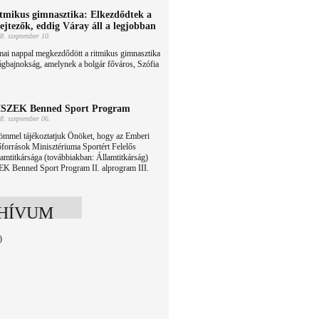
tmikus gimnasztika: Elkezdődtek a
lejtezők, eddig Váray áll a legjobban
8. szeptember 10.
ai nappal megkezdődött a ritmikus gimnasztika
ágbajnokság, amelynek a bolgár főváros, Szófia
SZEK Benned Sport Program
8. szeptember 06.
ömmel tájékoztatjuk Önöket, hogy az Emberi
források Minisztériuma Sportért Felelős
amtitkársága (továbbiakban: Államtitkárság)
EK Benned Sport Program II. alprogram III.
HÍVUM
)