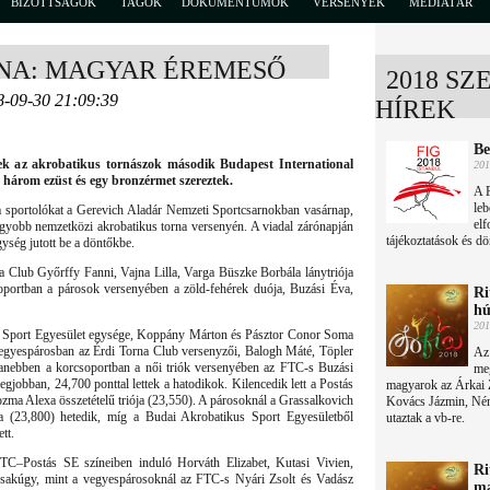
BIZOTTSÁGOK
TAGOK
DOKUMENTUMOK
VERSENYEK
MÉDIATÁR
NA: MAGYAR ÉREMESŐ
2018 SZ
8-09-30 21:09:39
HÍREK
Be
gek az akrobatikus tornászok második Budapest International
201
 három ezüst és egy bronzérmet szereztek.
A 
leb
 a sportolókat a Gerevich Aladár Nemzeti Sportcsarnokban vasárnap,
elf
gyobb nemzetközi akrobatikus torna versenyén. A viadal zárónapján
tájékoztatások és dö
gység jutott be a döntőkbe.
 Club Győrffy Fanni, Vajna Lilla, Varga Büszke Borbála lánytriója
oportban a párosok versenyében a zöld-fehérek duója, Buzási Éva,
Ri
hú
201
s Sport Egyesület egysége, Koppány Márton és Pásztor Conor Soma
Vegyespárosban az Érdi Torna Club versenyzői, Balogh Máté, Töpler
Az 
yanebben a korcsoportban a női triók versenyében az FTC-s Buzási
meg
egjobban, 24,700 ponttal lettek a hatodikok. Kilencedik lett a Postás
magyarok az Árkai Z
zma Alexa összetételű triója (23,550). A párosoknál a Grassalkovich
Kovács Jázmin, Ném
a (23,800) hetedik, míg a Budai Akrobatikus Sport Egyesületből
utaztak a vb-re.
tt.
–Postás SE színeiben induló Horváth Elizabet, Kutasi Vivien,
Ri
. Csakúgy, mint a vegyespárosoknál az FTC-s Nyári Zsolt és Vadász
ma