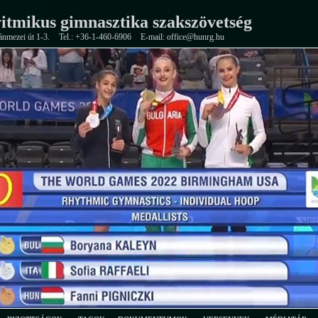
itmikus gimnasztika szakszövetség
ánmezei út 1-3.
Tel.: +36-1-460-6906
E-mail: office@hunrg.hu