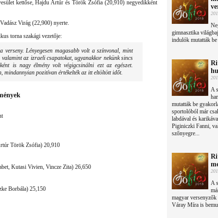
esület kettőse, Hajdu Artúr és Török Zsófia (20,910) negyedikként
ve
201
Vadász Virág (22,900) nyerte.
Neg
gimnasztika világba
us torna szakági vezetője:
indulók mutatták be
 a verseny. Lényegesen magasabb volt a színvonal, mint
 valamint az izraeli csapatokat, ugyanakkor nekünk sincs
Ri
ként is nagy élmény volt végigcsinálni ezt az egészet.
hu
 mindannyian pozitívan értékelték az itt eltöltött időt.
201
A s
dmények
har
mutatták be gyakorl
sportolóból már csa
nt
labdával és karikáva
Piginiczki Fanni, va
szőnyegre...
túr Török Zsófia) 20,910
Ri
me
t, Kutasi Vivien, Vincze Zita) 26,650
201
A s
zke Borbála) 25,150
más
magyar versenyzők 
Váray Míra is bemut