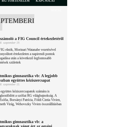
RG-TÖRTÉNELEM
KAPCSOLAT
MATSZ
EPTEMBERI
számoló a FIG Council értekezletéről
8. szeptember 19.
FIG elnök, Morinari Watanabe vezetésével
onyolított értekezleten a napirendi pontok
ogadása után a következő legfontosabb
ntések születtek
tmikus gimnasztika vb: A legjobb
szban együttes kéziszercsapat
8. szeptember 15.
együttes kéziszercsapatok számára is
kezdődött a szófiai RG világbajnokság. A
sófia, Borsányi Patrícia, Földi Cintia Vivien,
eth Virág, Wehovszky Vivien összeállításban
tmikus gimnasztika vb: a
gyaroknak véget ért az egyéni