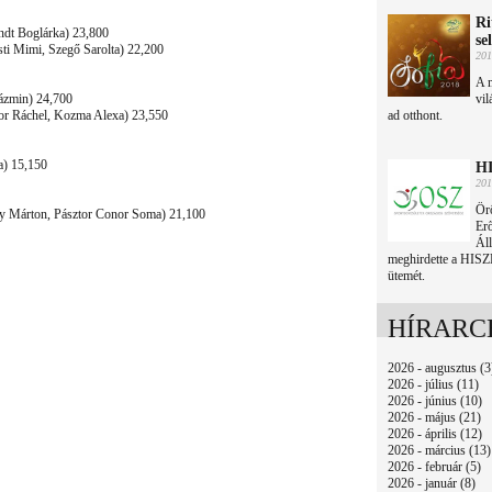
Ri
ndt Boglárka) 23,800
se
i Mimi, Szegő Sarolta) 22,200
201
A m
ázmin) 24,700
vil
or Ráchel, Kozma Alexa) 23,550
ad otthont.
a) 15,150
HI
201
Ör
y Márton, Pásztor Conor Soma) 21,100
Erő
Áll
meghirdette a HISZ
ütemét.
HÍRARC
2026 - augusztus (3
2026 - július (11)
2026 - június (10)
2026 - május (21)
2026 - április (12)
2026 - március (13)
2026 - február (5)
2026 - január (8)