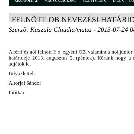
KEZDŐOLDAL
MRGSZ ELNÖKSÉG
BIZOTTSÁGOK
TAGOK
D
FELNŐTT OB NEVEZÉSI HATÁRI
Szerző: Kaszala Claudia/matsz - 2013-07-24 0
A férfi és női felnőtt I: o. egyéni OB, valamint a női juni
határideje 2013. augusztus 2. (péntek). Kérünk hogy a
adjátok le.
Üdvözlettel:
Altorjai Sándor
főtitkár