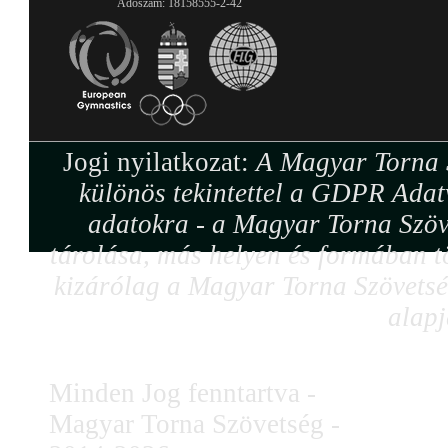
Adószám: 18158555-2-42
Jogi nyilatkozat:
A Magyar Torna S
különös tekintettel a GDPR Adat
adatokra - a Magyar Torna Szöv
tárolása, más helyen és formában tö
kizárólag a Magyar Torna Szövetség
alapj
Minden Jog fenntartva -
Magyar Torna Szövetség -