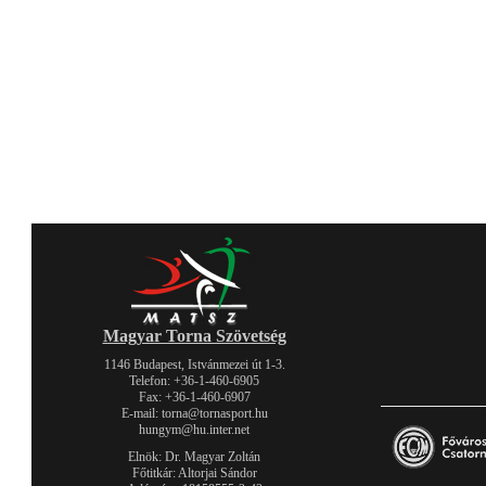
Magyar Torna Szövetség
1146 Budapest, Istvánmezei út 1-3.
Telefon: +36-1-460-6905
Fax: +36-1-460-6907
E-mail: torna@tornasport.hu
hungym@hu.inter.net
Elnök: Dr. Magyar Zoltán
Főtitkár: Altorjai Sándor