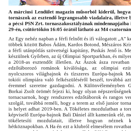
A márciusi Lendület magazin műsorból kiderül, hogyan
tornászok az esztendő legrangosabb viadalaira, illetve 
a pécsi PSN Zrt. tornaszakosztályának mindennapjaiba 
29-én, csütörtökön 16:05 órától látható az M4 csatornán
Az Egy nehéz napban a férfi felnőtt és ifi válogatott „A” k
többek között Babos Ádám, Kardos Botond, Mészáros Kris
a férfi utánpótlás szövetségi kapitány, Puskás Jenő is. 
készülnek Győrben, az új Olimpiai Sportparkban, és mily
a 2018-as esztendőt illetően. Az Ászok ásza rovatba
edzőtáborozó románok kiválósága, az olimpiai ezü
nyolcszoros világbajnok és tízszeres Európa-bajnok M
tokiói olimpiára való felkészüléséről beszél, továbbá azt
éremmel szeretne gazdagodni. A Különvéleményben Gy
Borkai Zsolt örömét fejezi ki, hogy olyan népszerűségnek
tornacsarnok, hogy rendszeres edzőtáborok és rangos ve
szolgál, továbbá reméli, hogy a terem az első junior tor
is helyet adhat 2019-ben. A Tökéletes mozdulatban a tor
képviselő Európa-bajnok Bali Dániel állt kameránk elé, m
tökéletesíti mozdulatait, illetve hogyan néznek
hétköznapokban. A Ha én ezt a klubról elmesélem rovatban