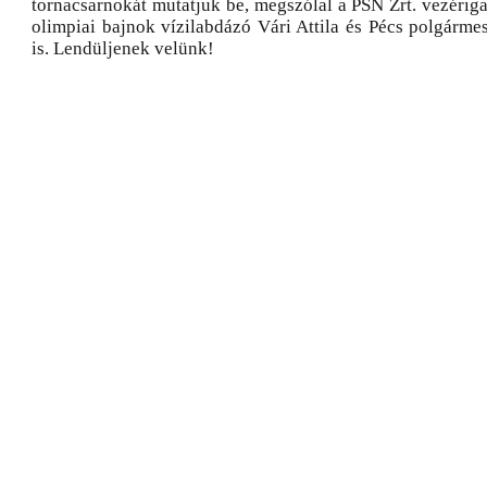
tornacsarnokát mutatjuk be, megszólal a PSN Zrt. vezériga
olimpiai bajnok vízilabdázó Vári Attila és Pécs polgármes
is. Lendüljenek velünk!