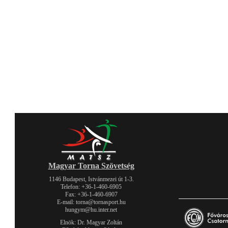
Magyar Torna Szövetség
1146 Budapest, Istvánmezei út 1-3.
Telefon: +36-1-460-6905
Fax: +36-1-460-6907
E-mail: torna@tornasport.hu
hungym@hu.inter.net
Elnök: Dr. Magyar Zoltán