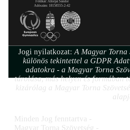
Főtitkár: Altorjai Sándor
Adószám: 18158555-2-42
Jogi nyilatkozat:
A Magyar Torna S
különös tekintettel a GDPR Adat
adatokra - a Magyar Torna Szöv
tárolása, más helyen és formában tö
kizárólag a Magyar Torna Szövetség
alapj
Minden Jog fenntartva -
Magyar Torna Szövetség -