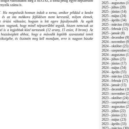
 dolgot valósíthatott meg a MATSZ, a torna pedig egyre népszerűbb
2025 - augusztus (1
senyzők száma is.
2025 - július (20)
2025 - június (14)
”. Ha megnézzük honnan indult a torna, amikor például a kezdet
2025 - május (24)
, és az óta mekkora fejlődésen ment keresztül, milyen elemek,
2025 - április (34)
az óriási változást, hogyan is lett egyre fajsúlyosabb. Az egyik
2025 - március (16)
 azon vagyunk, hogy minél népszerűbbé tegyük, hiszen nemcsak az
2025 - február (12)
l is a legjobbak közé tartozunk (12 arany, 15 ezüst, 8 bronz). Az
2025 - január (8)
 hozzásegített ahhoz, hogy a második legtöbb szavazattal ismét
2024 - december (9
nökségébe, és őszintén meg kell mondjam, erre is nagyon büszke
2024 - november (9
2024 - október (25)
2024 - szeptember (
2024 - augusztus (1
2024 - július (25)
2024 - június (17)
2024 - május (54)
2024 - április (55)
2024 - március (22)
2024 - február (17)
2024 - január (15)
2023 - december (1
2023 - november (2
2023 - október (24)
2023 - szeptember (
2023 - augusztus (2
2023 - július (22)
2023 - június (21)
2023 - május (23)
2023 - április (33)
2023 - március (30)