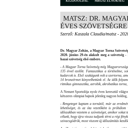
KEZDŐOLDAL
MRGSZ ELNÖKSÉG
MATSZ: DR. MAGYA
ÉVES SZÖVETSÉGRE
Szerző: Kaszala Claudia/matsz - 202
Dr. Magyar Zoltán, a Magyar Torna Szövetsé
2020. június 29-én alakult meg a szövetség - 1
hazai szövetség első embere.
- A Magyar Torna Szövetség még Magyarországi
135 évvel ezelőtt. Fantasztikus a történelme, s
kudarcok is. Első szakágunk volt a szertorna, am
14 bronzérmet könyvelhettünk el. Az idők folyamá
ritmikus gimnasztika, aerobik, akrobatikus torna,
A Nemzet Sportolója nyolc éven keresztül világver
kétszeres olimpiai bajnok jelenleg nagyon boldog, 
- Rengeteget kaptam a tornától, már az eredmén
lehetőséget, és az óta vezetőként is próbálom 
időszakban vezetem a szövetséget, amikor sokat tu
célunk, hogy újra vissza tudjunk térni a régi fén
szivacsgödrök, most viszont új időszámítás kezdőd