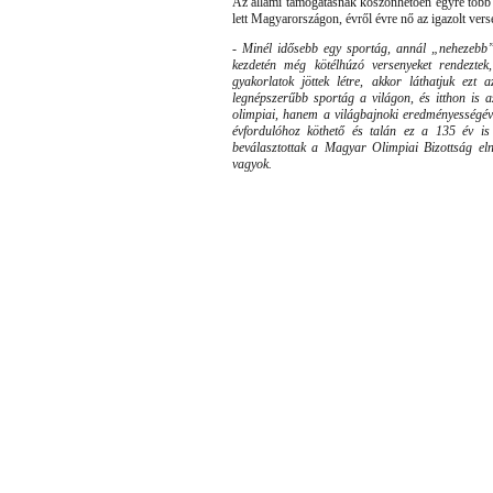
Az állami támogatásnak köszönhetően egyre több
lett Magyarországon, évről évre nő az igazolt ver
- Minél idősebb egy sportág, annál „nehezebb
kezdetén még kötélhúzó versenyeket rendeztek
gyakorlatok jöttek létre, akkor láthatjuk ezt 
legnépszerűbb sportág a világon, és itthon is
olimpiai, hanem a világbajnoki eredményességéve
évfordulóhoz köthető és talán ez a 135 év is
beválasztottak a Magyar Olimpiai Bizottság el
vagyok.