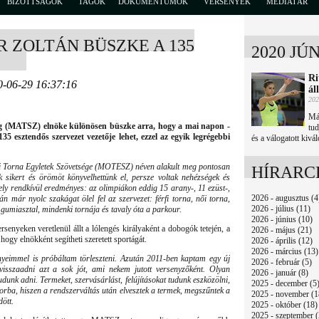
BIZOTTSÁGOK
TAGOK
DOKUMENTUMOK
VERSENYEK
MÉDIATÁR
R ZOLTÁN BÜSZKE A 135
2020 JÚ
Ri
0-06-29 16:37:16
ál
202
Már
g (MATSZ) elnöke különösen büszke arra, hogy a mai napon -
tu
35 esztendős szervezet vezetője lehet, ezzel az egyik legrégebbi
és a válogatott kivál
 Torna Egyletek Szövetsége (MOTESZ) néven alakult meg pontosan
HÍRARC
ok sikert és örömöt könyvelhettünk el, persze voltak nehézségek és
ely rendkívül eredményes: az olimpiákon eddig 15 arany-, 11 ezüst-,
2026 - augusztus (4
n már nyolc szakágat ölel fel az szervezet: férfi torna, női torna,
2026 - július (11)
 gumiasztal, mindenki tornája és tavaly óta a parkour.
2026 - június (10)
senyeken veretlenül állt a lólengés királyaként a dobogók tetején, a
2026 - május (21)
hogy elnökként segítheti szeretett sportágát.
2026 - április (12)
2026 - március (13)
yeimmel is próbáltam törleszteni. Azután 2011-ben kaptam egy új
2026 - február (5)
visszaadni azt a sok jót, ami nekem jutott versenyzőként. Olyan
2026 - január (8)
dunk adni. Termeket, szervásárlást, felújításokat tudunk eszközölni,
2025 - december (5
ykorba, hiszen a rendszerváltás után elvesztek a termek, megszűntek a
2025 - november (1
ött.
2025 - október (18)
2025 - szeptember (