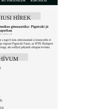
RG-TÖRTÉNELEM
KAPCSOLAT
MATSZ
NIUSI HÍREK
tmikus gimnasztika: Pigniczki jó
lapotban
0. június 18.
 a napi 6 órás edzésmunkát is könnyedén el
dja végezni Pigniczki Fanni, az MTK-Budapest
ósága, aki eséllyel pályázik olimpiai kvótára.
HÍVUM
)
)
8)
24)