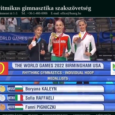
itmikus gimnasztika szakszövetség
ánmezei út 1-3.
Tel.: +36-1-460-6906
E-mail: office@hunrg.hu