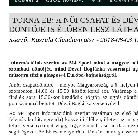
KEZDŐOLDAL
SZAKÁGI VEZETŐSÉG
TAGOK
DOKUMENTUMO
TORNA EB: A NŐI CSAPAT ÉS DÉ
DÖNTŐJE IS ÉLŐBEN LESZ LÁTH
Szerző: Kaszala Claudia/matsz - 2018-08-03 1
Információink szerint az M4 Sport mind a magyar női
szombati döntőjét, mind Dévai Boglárka vasárnapi ug
műsorra tűzi a glasgow-i Európa-bajnokságról.
A női csapatdöntőre – melybe Magyarország a 6. helyen k
szombaton 14.00 és 15.50 között kerül sor. Vasárnap a 
finálék sora 15.30-kor kezdődik, rögtön az ugrás dönt
pontszámmal bejutott Dévai Boglárka versenyével.
Az M4 Sport információink szerint vasárnap az első há
felemás korlát, gerenda) közvetíti élőben, illetve az m4sp
teljes versenynapját végig figyelemmel kísérhetik a néző
segítségével. Az Eb eseményeiről esténként mindig összefo