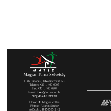
Magyar Torna Szövetség
1146 Budapest, Istvánmezei út 1-3.
Telefon: +36-1-460-6905
Fax: +36-1-460-6907
E-mail: torna@tornasport.hu
hungym@hu.inter.net
Elnök: Dr. Magyar Zoltán
Főtitkár: Altorjai Sándor
Adószám: 18158555-2-42