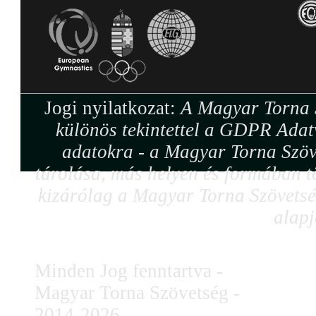
Jogi nyilatkozat:
A Magyar Torna S
különös tekintettel a GDPR Adat
adatokra - a Magyar Torna Szöv
tárolása, más helyen és formában tö
kizárólag a Magyar Torna Szövetség
alapj
Minden Jog fenntartva -
Magyar Torna Szövetség -
2014-2026