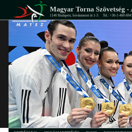
Magyar Torna Szövetség - 
1146 Budapest, Istvánmezei út 1-3.
Tel.: +36-1-460-694