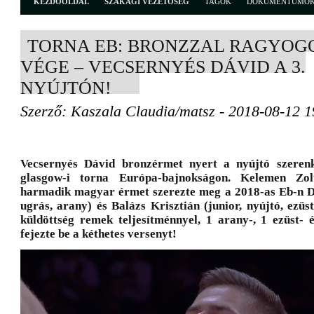
KEZDŐOLDAL
SZAKÁGI VEZETŐSÉG
TAGOK
DOKUMENTUMO
TORNA EB: BRONZZAL RAGYOG
VÉGE – VECSERNYÉS DÁVID A 3.
NYÚJTÓN!
Szerző: Kaszala Claudia/matsz - 2018-08-12 1
Vecsernyés Dávid bronzérmet nyert a nyújtó szerenk
glasgow-i torna Európa-bajnokságon. Kelemen Zol
harmadik magyar érmet szerezte meg a 2018-as Eb-n D
ugrás, arany) és Balázs Krisztián (junior, nyújtó, ezü
küldöttség remek teljesítménnyel, 1 arany-, 1 ezüst-
fejezte be a kéthetes versenyt!