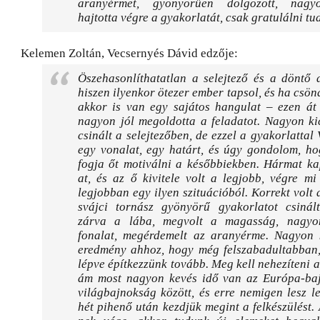
aranyérmet, gyönyörűen dolgozott, nagy
hajtotta végre a gyakorlatát, csak gratulálni tu
Kelemen Zoltán, Vecsernyés Dávid edzője:
Öszehasonlíthatatlan a selejtező és a döntő 
hiszen ilyenkor ötezer ember tapsol, és ha csö
akkor is van egy sajátos hangulat – ezen át 
nagyon jól megoldotta a feladatot. Nagyon ki
csinált a selejtezőben, de ezzel a gyakorlattal 
egy vonalat, egy határt, és úgy gondolom, ho
fogja őt motiválni a későbbiekben. Hármat ka
at, és az ő kivitele volt a legjobb, végre mi
legjobban egy ilyen szituációból. Korrekt volt 
svájci tornász gyönyörű gyakorlatot csinált
zárva a lába, megvolt a magasság, nagyo
fonalat, megérdemelt az aranyérme. Nagyon k
eredmény ahhoz, hogy még felszabadultabban
lépve építkezzünk tovább. Meg kell nehezíteni a
ám most nagyon kevés idő van az Európa-ba
világbajnokság között, és erre nemigen lesz l
hét pihenő után kezdjük megint a felkészülést.