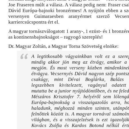
Joe Fraseren múlt a válasz. A válasz pedig nem: Fraser csak
Dávid Európa-bajnoki bronzérmes! A nyújtón ebben a sz
versenyen Guimaraesben aranyérmet szerző Vecser
karriercsúcspontra ért el.
A magyar tornászválogatott 1 arany-, 1 ezüst- és 1 bronzé
as kontinensbajnokságot – ragyogó szereplés!
Dr. Magyar Zoltán, a Magyar Torna Szövetség elnöke:
A legtitkosabb vágyainkban volt ez a szere
mindig akkor jön meg az étvágy, amikor a 
megjön. És most verseny közben mindenkine
étvágya. Vecsernyés Dávid nagyon szép pontsz
csakúgy, mint Dévai Boglárka, Balázs 
legszebben kivitelezett, vagányul odatett
mutatta be a junior nyújtódöntőben, és ne fel
Mészáros Krisztofer 7. helyéről sem lóleng
Európa-bajnokság a visszaigazolás arra, ho
haladunk, méghozzá minden szinten, utánpó
felnőttek között is. A magyar tornával számoln
világban, és a visszajelzések is ezt igazolj
Kovács Zsófia és Kardos Botond nélkül ért