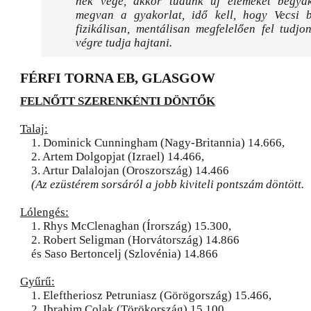
nek vége, akkor tudunk új elemeket begya
megvan a gyakorlat, idő kell, hogy Vecsi b
fizikálisan, mentálisan megfelelően fel tudjo
végre tudja hajtani.
FÉRFI TORNA EB, GLASGOW
FELNŐTT SZERENKÉNTI DÖNTŐK
Talaj:
1. Dominick Cunningham (Nagy-Britannia) 14.666,
2. Artem Dolgopjat (Izrael) 14.466,
3. Artur Dalalojan (Oroszország) 14.466
(Az ezüstérem sorsáról a jobb kiviteli pontszám döntött.
Lólengés:
1. Rhys McClenaghan (Írország) 15.300,
2. Robert Seligman (Horvátország) 14.866
és Saso Bertoncelj (Szlovénia) 14.866
Gyűrű:
1. Eleftheriosz Petruniasz (Görögország) 15.466,
2. Ibrahim Colak (Törökország) 15.100,