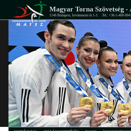
Magyar Torna Szövetség - 
1146 Budapest, Istvánmezei út 1-3.
Tel.: +36-1-460-694