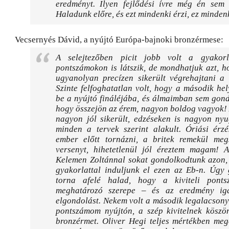
eredményt. Ilyen fejlődési ívre még én sem 
Haladunk előre, és ezt mindenki érzi, ez mindenk
Vecsernyés Dávid, a nyújtó Európa-bajnoki bronzérmese:
A selejtezőben picit jobb volt a gyakor
pontszámokon is látszik, de mondhatjuk azt, 
ugyanolyan precízen sikerült végrehajtani a 
Szinte felfoghatatlan volt, hogy a második he
be a nyújtó fináléjába, és álmaimban sem gon
hogy összejön az érem, nagyon boldog vagyok! 
nagyon jól sikerült, edzéseken is nagyon nyu
minden a tervek szerint alakult. Óriási érzé
ember előtt tornázni, a britek remekül meg
versenyt, hihetetlenül jól éreztem magam! 
Kelemen Zoltánnal sokat gondolkodtunk azon,
gyakorlattal induljunk el ezen az Eb-n. Úgy 
torna afelé halad, hogy a kiviteli ponts
meghatározó szerepe – és az eredmény iga
elgondolást. Nekem volt a második legalacson
pontszámom nyújtón, a szép kivitelnek köszö
bronzérmet. Oliver Hegi teljes mértékben meg