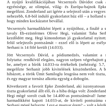
A nyújtó kvalifikációjában Vecsernyés Dávidot csak
egyénisége, az olimpiai, világ- és Európa-bajnok Epk
megelőzni. Zonderland azt ígérte a selejtező után a vegy
nehezebb, 6.8-ból induló gyakorlatot húz elő – a holland sz
hogy minden kockázatot bevállal.
Vecsernyés harmadikként lépett a nyújtóhoz, a finálé a s
tavaly Eb-ezüstérmes Oliver Hegi, valamint Taha Serh
kezdődött meg. Hegi kimondottan jó gyakorlattal nyitott,
felül selejtezős pontszámát – ezzel elő is lépett az esél
Serhani is 14 fölé került (14.033).
Jött Vecsernyés Dávid, a pódiumedzés, valamint a s
folytatta: rendkívül elegáns, nagyon szépen végrehajtott 
be, amelyet a bírók 14.033-ra értékeltek (nehézség: 5.7, 
megelőzte Serhanit jobb kivitelének köszönhetően. A 
hibázott, a török Ümit Samiloglu leugrása nem volt tiszta,
és egy magyar tornász alkotta egység a dobogón.
Következett a favorit Epke Zonderland, aki iszonyatosan
tiszta gyakorlattal állt elő, és a hiba drága volt: Zonderla
Hegi mögé sorolt csak be 14.400-as pontszámával! Jame
harmadikként kapott 14.033-at, de kiviteli pontszáma 
Serhani mögé helyezte. Lesz-e magyar érem? – volt a kérdés