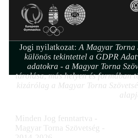
Jogi nyilatkozat:
A Magyar Torna S
különös tekintettel a GDPR Adat
adatokra - a Magyar Torna Szöv
tárolása, más helyen és formában tö
kizárólag a Magyar Torna Szövetség
alapj
Minden Jog fenntartva -
Magyar Torna Szövetség -
2014-2026