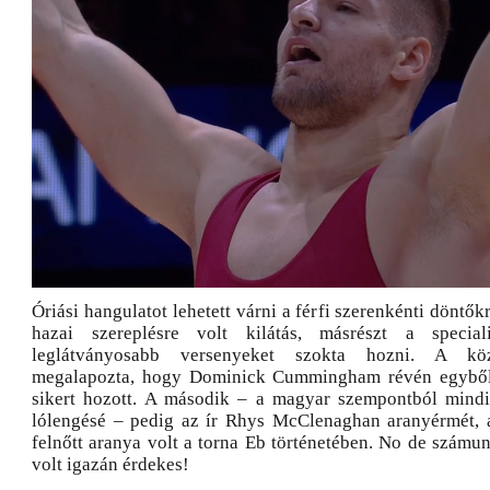
Óriási hangulatot lehetett várni a férfi szerenkénti döntők
hazai szereplésre volt kilátás, másrészt a specia
leglátványosabb versenyeket szokta hozni. A köz
megalapozta, hogy Dominick Cummingham révén egyből 
sikert hozott. A második – a magyar szempontból mindi
lólengésé – pedig az ír Rhys McClenaghan aranyérmét, 
felnőtt aranya volt a torna Eb történetében. No de számun
volt igazán érdekes!