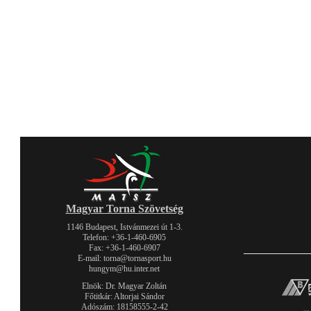
Magyar Torna Szövetség
1146 Budapest, Istvánmezei út 1-3.
Telefon: +36-1-460-6905
Fax: +36-1-460-6907
E-mail: torna@tornasport.hu
hungym@hu.inter.net
Elnök: Dr. Magyar Zoltán
Főtitkár: Altorjai Sándor
Adószám: 18158555-2-42