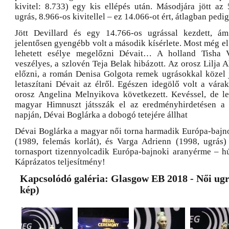
kivitel: 8.733) egy kis ellépés után. Másodjára jött az
ugrás, 8.966-os kivitellel – ez 14.066-ot ért, átlagban pedi
Jött Devillard és egy 14.766-os ugrással kezdett, ám
jelentősen gyengébb volt a második kísérlete. Most még el 
lehetett esélye megelőzni Dévait… A holland Tisha 
veszélyes, a szlovén Teja Belak hibázott. Az orosz Lilja
előzni, a román Denisa Golgota remek ugrásokkal közel j
letaszítani Dévait az élről. Egészen idegölő volt a vára
orosz Angelina Melnyikova következett. Kevéssel, de l
magyar Himnuszt játsszák el az eredményhirdetésen a 
napján, Dévai Boglárka a dobogó tetejére állhat
Dévai Boglárka a magyar női torna harmadik Európa-bajn
(1989, felemás korlát), és Varga Adrienn (1998, ugrás
tornasport tizennyolcadik Európa-bajnoki aranyérme – hú
Káprázatos teljesítmény!
Kapcsolódó galéria: Glasgow EB 2018 - Női ugr
kép)