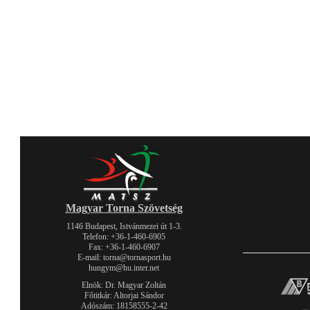
Magyar Torna Szövetség
1146 Budapest, Istvánmezei út 1-3.
Telefon: +36-1-460-6905
Fax: +36-1-460-6907
E-mail: torna@tornasport.hu
hungym@hu.inter.net
Elnök: Dr. Magyar Zoltán
Főtitkár: Altorjai Sándor
Adószám: 18158555-2-42