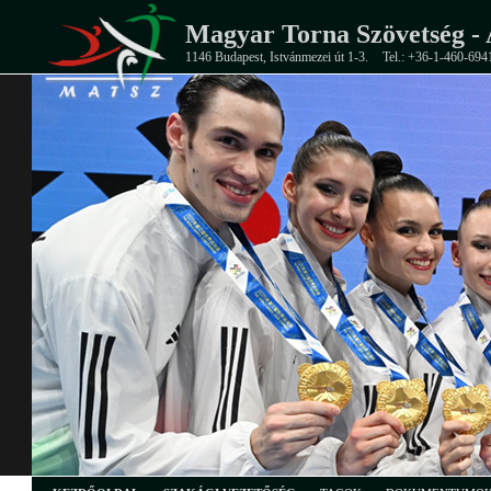
Magyar Torna Szövetség - 
1146 Budapest, Istvánmezei út 1-3.
Tel.: +36-1-460-694