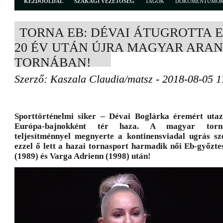
KEZDŐOLDAL
SZAKÁGI VEZETŐSÉG
TAGOK
DOKUMENTUMO
TORNA EB: DÉVAI ÁTUGROTTA 
20 ÉV UTÁN ÚJRA MAGYAR ARAN
TORNÁBAN!
Szerző: Kaszala Claudia/matsz - 2018-08-05 1
Sporttörténelmi siker – Dévai Boglárka éremért uta
Európa-bajnokként tér haza. A magyar torná
teljesítménnyel megnyerte a kontinensviadal ugrás sze
ezzel ő lett a hazai tornasport harmadik női Eb-győzt
(1989) és Varga Adrienn (1998) után!