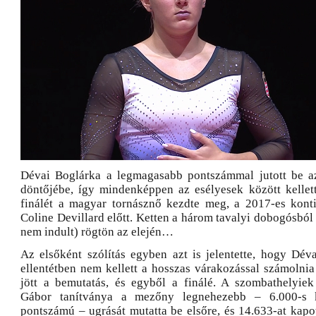
Dévai Boglárka a legmagasabb pontszámmal jutott be az
döntőjébe, így mindenképpen az esélyesek között kellet
finálét a magyar tornásznő kezdte meg, a 2017-es kont
Coline Devillard előtt. Ketten a három tavalyi dobogósból 
nem indult) rögtön az elején…
Az elsőként szólítás egyben azt is jelentette, hogy Déva
ellentétben nem kellett a hosszas várakozással számolnia
jött a bemutatás, és egyből a finálé. A szombathelyiek 
Gábor tanítványa a mezőny legnehezebb – 6.000-s k
pontszámú – ugrását mutatta be elsőre, és 14.633-at kapo