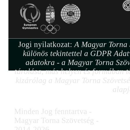
Jogi nyilatkozat:
A Magyar Torna S
különös tekintettel a GDPR Adat
adatokra - a Magyar Torna Szöv
tárolása, más helyen és formában tö
kizárólag a Magyar Torna Szövetség
alapj
Minden Jog fenntartva -
Magyar Torna Szövetség -
2014-2026