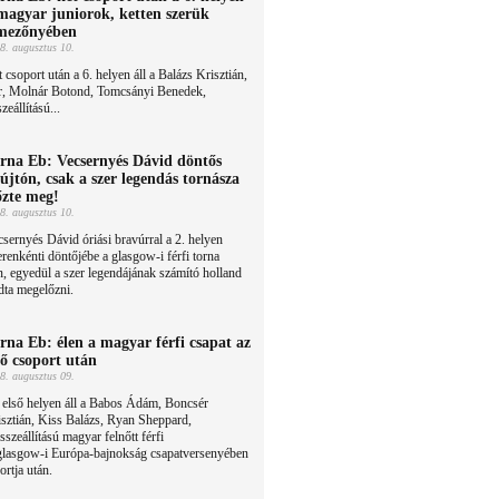
magyar juniorok, ketten szerük
mezőnyében
8. augusztus 10.
 csoport után a 6. helyen áll a Balázs Krisztián,
r, Molnár Botond, Tomcsányi Benedek,
eállítású...
rna Eb: Vecsernyés Dávid döntős
újtón, csak a szer legendás tornásza
őzte meg!
8. augusztus 10.
sernyés Dávid óriási bravúrral a 2. helyen
zerenkénti döntőjébe a glasgow-i férfi torna
 egyedül a szer legendájának számító holland
dta megelőzni.
rna Eb: élen a magyar férfi csapat az
ső csoport után
8. augusztus 09.
 első helyen áll a Babos Ádám, Boncsér
sztián, Kiss Balázs, Ryan Sheppard,
zeállítású magyar felnőtt férfi
 glasgow-i Európa-bajnokság csapatversenyében
ortja után.