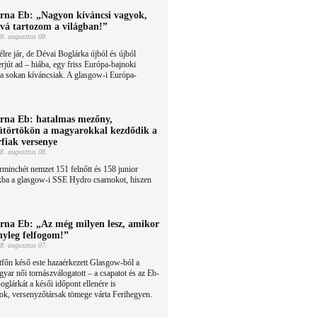
rna Eb: „Nagyon kíváncsi vagyok,
vá tartozom a világban!”
8. augusztus 08.
élre jár, de Dévai Boglárka újból és újból
erjút ad – hiába, egy friss Európa-bajnoki
a sokan kíváncsiak. A glasgow-i Európa-
rna Eb: hatalmas mezőny,
ütörtökön a magyarokkal kezdődik a
rfiak versenye
8. augusztus 08.
minchét nemzet 151 felnőtt és 158 junior
okba a glasgow-i SSE Hydro csarnokot, hiszen
rna Eb: „Az még milyen lesz, amikor
nyleg felfogom!”
8. augusztus 07.
főn késő este hazaérkezett Glasgow-ból a
yar női tornászválogatott – a csapatot és az Eb-
glárkát a késői időpont ellenére is
tok, versenyzőtársak tömege várta Ferihegyen.