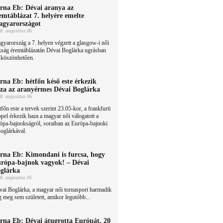
rna Eb: Dévai aranya az
emtáblázat 7. helyére emelte
gyarországot
8. augusztus 06.
yarország a 7. helyen végzett a glasgow-i női
kság éremtáblázatán Dévai Boglárka ugrásban
 köszönhetően.
rna Eb: hétfőn késő este érkezik
za az aranyérmes Dévai Boglárka
8. augusztus 06.
főn este a tervek szerint 23.05-kor, a frankfurti
pel érkezik haza a magyar női válogatott a
ópa-bajnokságról, soraiban az Európa-bajnoki
oglárkával.
rna Eb: Kimondani is furcsa, hogy
rópa-bajnok vagyok! – Dévai
glárka
8. augusztus 05.
ai Boglárka, a magyar női tornasport harmadik
meg sem született, amikor legutóbb...
rna Eb: Dévai átugrotta Európát, 20