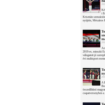
Ba
201
Két
i E
Krisztián szenzációs
nyújtón, Mészáros Kr
To
sz
ma
201
Az
2019-es, minszki Eur
válogatott jó szerep
évi multisport-esem
To
ny
201
A B
Bo
összeállítású magyar
csapatversenyben a
To