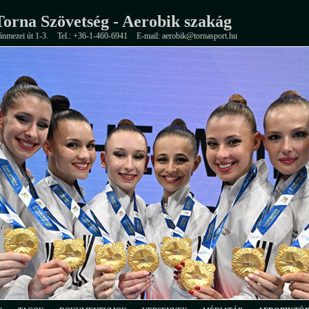
orna Szövetség - Aerobik szakág
ánmezei út 1-3.
Tel.: +36-1-460-6941
E-mail: aerobik@tornasport.hu