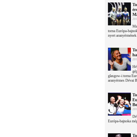
To
ér
Ma
201
Mag
torna Európa-bajno
nyert aranyérmének
To
ha
201
Hét
gép
glasgow-i torna Eur
aranyérmes Dévai B
To
Eu
Bo
201
Dév
Európa-bajnoka még 
To