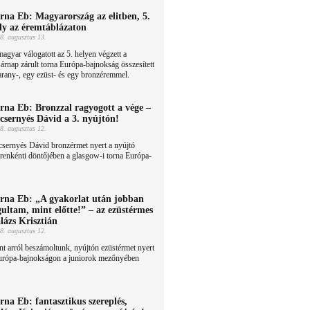
rna Eb: Magyarország az elitben, 5.
ly az éremtáblázaton
8. augusztus 13.
agyar válogatott az 5. helyen végzett a
árnap zárult torna Európa-bajnokság összesített
arany-, egy ezüst- és egy bronzéremmel.
rna Eb: Bronzzal ragyogott a vége –
csernyés Dávid a 3. nyújtón!
8. augusztus 12.
sernyés Dávid bronzérmet nyert a nyújtó
renkénti döntőjében a glasgow-i torna Európa-
rna Eb: „A gyakorlat után jobban
gultam, mint előtte!” – az ezüstérmes
lázs Krisztián
8. augusztus 12.
t arról beszámoltunk, nyújtón ezüstérmet nyert
Európa-bajnokságon a juniorok mezőnyében
rna Eb: fantasztikus szereplés,