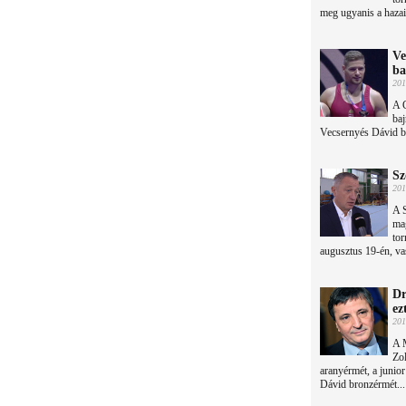
meg ugyanis a hazai
Ve
ba
201
A 
baj
Vecsernyés Dávid br
Sz
201
A 
mag
tor
augusztus 19-én, vas
Dr
ez
201
A 
Zo
aranyérmét, a junio
Dávid bronzérmét...