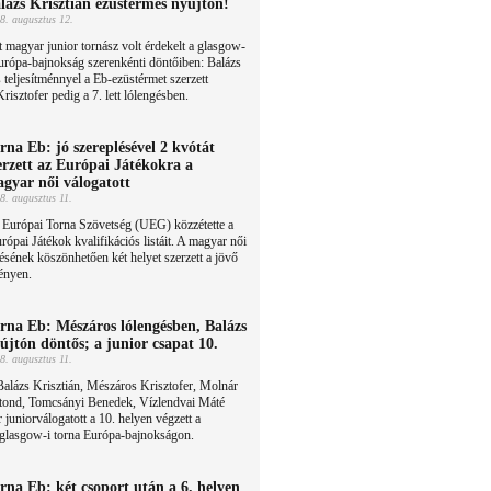
lázs Krisztián ezüstérmes nyújtón!
8. augusztus 12.
 magyar junior tornász volt érdekelt a glasgow-
urópa-bajnokság szerenkénti döntőiben: Balázs
 teljesítménnyel a Eb-ezüstérmet szerzett
isztofer pedig a 7. lett lólengésben.
rna Eb: jó szereplésével 2 kvótát
erzett az Európai Játékokra a
gyar női válogatott
8. augusztus 11.
 Európai Torna Szövetség (UEG) közzétette a
ópai Játékok kvalifikációs listáit. A magyar női
lésének köszönhetően két helyet szerzett a jövő
ényen.
rna Eb: Mészáros lólengésben, Balázs
újtón döntős; a junior csapat 10.
8. augusztus 11.
alázs Krisztián, Mészáros Krisztofer, Molnár
tond, Tomcsányi Benedek, Vízlendvai Máté
 juniorválogatott a 10. helyen végzett a
 glasgow-i torna Európa-bajnokságon.
rna Eb: két csoport után a 6. helyen