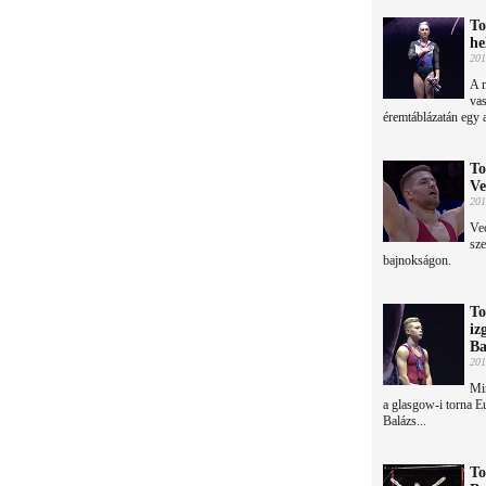
To
he
201
A m
vas
éremtáblázatán egy 
To
Ve
201
Vec
sze
bajnokságon.
To
iz
Ba
201
Min
a glasgow-i torna 
Balázs...
To