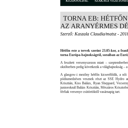
KEZDŐOLDAL
SZAKÁGI VEZETŐSÉ
TORNA EB: HÉTFŐN
AZ ARANYÉRMES D
Szerző: Kaszala Claudia/matsz - 201
Hétfőn este a tervek szerint 23.05-kor, a fra
torna Európa-bajnokságról, soraiban az Euró
A feszített versenyszezon miatt – szeptemberbe
októberben pedig következik a világbajnokság – a 
A glasgow-i mezőny hétfőn kicserélődik, a női 
pódiumedzésen vesznek részt az SSE Hydro aré
Krisztián, Kiss Balázs, Ryan Sheppard, Vecsern
junioroknál Balázs Krisztián, Mészáros Krisztof
férfiak versenye csütörtöktől vasárnapig tart.