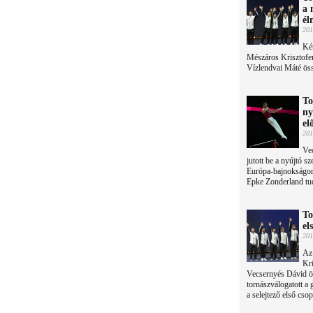
a 
él
201
Két
Mészáros Krisztofe
Vízlendvai Máté össz
To
ny
el
201
Vec
jutott be a nyújtó s
Európa-bajnokságon,
Epke Zonderland tu
To
el
201
Az
Kri
Vecsernyés Dávid öss
tornászválogatott a
a selejtező első csop