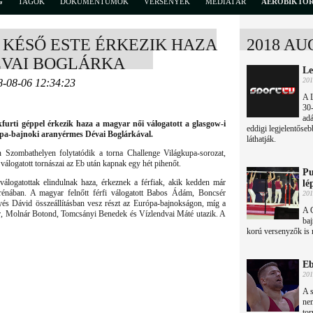
G
TAGOK
DOKUMENTUMOK
VERSENYEK
MÉDIATÁR
AEROBIKTÖ
 KÉSŐ ESTE ÉRKEZIK HAZA
2018 AU
ÉVAI BOGLÁRKA
Le
201
8-08-06 12:34:23
A 
30-
ad
nkfurti géppel érkezik haza a magyar női válogatott a glasgow-i
eddigi legjelentőseb
pa-bajnoki aranyérmes Dévai Boglárkával.
láthatják.
n Szombathelyen folytatódik a torna Challenge Világkupa-sorozat,
válogatott tornászai az Eb után kapnak egy hét pihenőt.
Pu
válogatottak elindulnak haza, érkeznek a férfiak, akik kedden már
lé
nában. A magyar felnőtt férfi válogatott Babos Ádám, Boncsér
201
yés Dávid összeállításban vesz részt az Európa-bajnokságon, míg a
A 
er, Molnár Botond, Tomcsányi Benedek és Vízlendvai Máté utazik. A
baj
korú versenyzők is 
Eb
201
A s
ne
tor