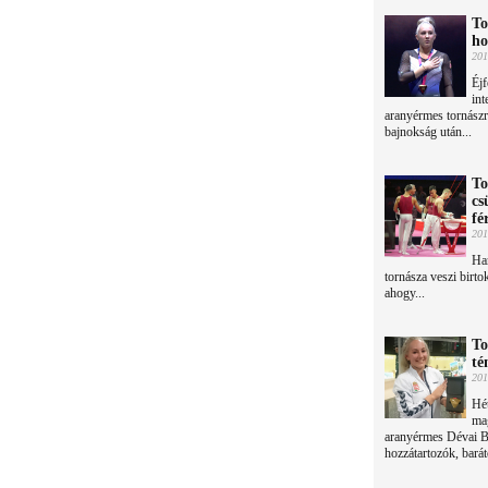
To
ho
201
Éjf
int
aranyérmes tornászr
bajnokság után...
To
cs
fé
201
Har
tornásza veszi birt
ahogy...
To
té
201
Hét
mag
aranyérmes Dévai Bo
hozzátartozók, bará