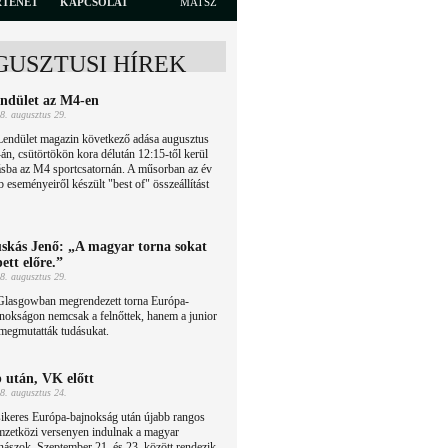
RTÉNET
KAPCSOLAT
MATSZ
GUSZTUSI HÍREK
ndület az M4-en
8. augusztus 29.
Lendület magazin következő adása augusztus
án, csütörtökön kora délután 12:15-től kerül
ásba az M4 sportcsatornán. A műsorban az év
b eseményeiről készült "best of" összeállítást
skás Jenő: „A magyar torna sokat
pett előre.”
8. augusztus 29.
Glasgowban megrendezett torna Európa-
nokságon nemcsak a felnőttek, hanem a junior
megmutatták tudásukat.
 után, VK előtt
8. augusztus 24.
ikeres Európa-bajnokság után újabb rangos
mzetközi versenyen indulnak a magyar
nászok. Szeptember 21. és 23. között rendezik