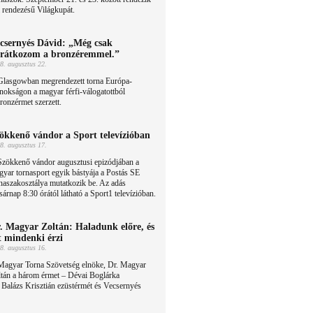
 rendezésű Világkupát.
csernyés Dávid: „Még csak
rátkozom a bronzéremmel.”
8. augusztus 22.
Glasgowban megrendezett torna Európa-
nokságon a magyar férfi-válogatottból
onzérmet szerzett.
ökkenő vándor a Sport televízióban
8. augusztus 17.
Szökkenő vándor augusztusi epizódjában a
yar tornasport egyik bástyája a Postás SE
naszakosztálya mutatkozik be. Az adás
árnap 8:30 órától látható a Sport1 televízióban.
. Magyar Zoltán: Haladunk előre, és
t mindenki érzi
8. augusztus 16.
Magyar Torna Szövetség elnöke, Dr. Magyar
ltán a három érmet – Dévai Boglárka
r Balázs Krisztián ezüstérmét és Vecsernyés