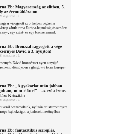
rna Eb: Magyarország az elitben, 5.
ly az éremtáblázaton
8. augusztus 13.
agyar válogatott az 5. helyen végzett a
árnap zárult torna Európa-bajnokság összesített
arany-, egy ezüst- és egy bronzéremmel.
rna Eb: Bronzzal ragyogott a vége –
csernyés Dávid a 3. nyújtón!
8. augusztus 12.
sernyés Dávid bronzérmet nyert a nyújtó
renkénti döntőjében a glasgow-i torna Európa-
rna Eb: „A gyakorlat után jobban
gultam, mint előtte!” – az ezüstérmes
lázs Krisztián
8. augusztus 12.
t arról beszámoltunk, nyújtón ezüstérmet nyert
Európa-bajnokságon a juniorok mezőnyében
rna Eb: fantasztikus szereplés,