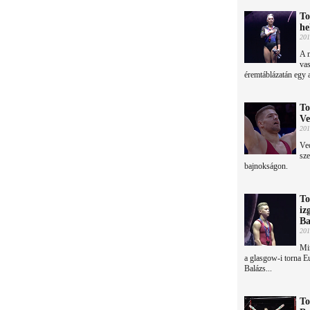
To
he
201
A m
vas
éremtáblázatán egy 
To
Ve
201
Vec
sze
bajnokságon.
To
iz
Ba
201
Min
a glasgow-i torna 
Balázs...
To