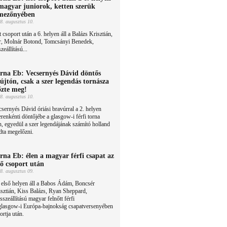
magyar juniorok, ketten szerük
mezőnyében
8. augusztus 10.
 csoport után a 6. helyen áll a Balázs Krisztián,
r, Molnár Botond, Tomcsányi Benedek,
eállítású...
rna Eb: Vecsernyés Dávid döntős
újtón, csak a szer legendás tornásza
őzte meg!
8. augusztus 10.
sernyés Dávid óriási bravúrral a 2. helyen
zerenkénti döntőjébe a glasgow-i férfi torna
 egyedül a szer legendájának számító holland
dta megelőzni.
rna Eb: élen a magyar férfi csapat az
ső csoport után
8. augusztus 09.
 első helyen áll a Babos Ádám, Boncsér
sztián, Kiss Balázs, Ryan Sheppard,
zeállítású magyar felnőtt férfi
 glasgow-i Európa-bajnokság csapatversenyében
ortja után.