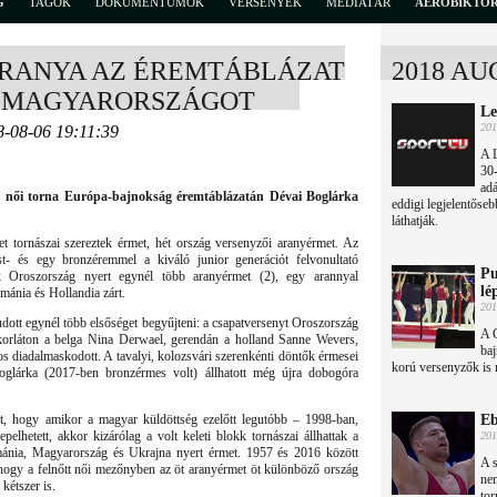
G
TAGOK
DOKUMENTUMOK
VERSENYEK
MÉDIATÁR
AEROBIKTÖ
ARANYA AZ ÉREMTÁBLÁZAT
2018 AU
E MAGYARORSZÁGOT
Le
201
8-08-06 19:11:39
A 
30-
ad
-i női torna Európa-bajnokság éremtáblázatán Dévai Boglárka
eddigi legjelentőseb
láthatják.
 tornászai szereztek érmet, hét ország versenyzői aranyérmet. Az
st- és egy bronzéremmel a kiváló junior generációt felvonultató
Pu
k Oroszország nyert egynél több aranyérmet (2), egy arannyal
lé
ánia és Hollandia zárt.
201
dott egynél több elsőséget begyűjteni: a csapatversenyt Oroszország
A 
korláton a belga Nina Derwael, gerendán a holland Sanne Wevers,
baj
os diadalmaskodott. A tavalyi, kolozsvári szerenkénti döntők érmesei
korú versenyzők is 
lárka (2017-ben bronzérmes volt) állhatott még újra dobogóra
sét, hogy amikor a magyar küldöttség ezelőtt legutóbb – 1998-ban,
Eb
lhetett, akkor kizárólag a volt keleti blokk tornászai állhattak a
201
mánia, Magyarország és Ukrajna nyert érmet. 1957 és 2016 között
A s
hogy a felnőtt női mezőnyben az öt aranyérmet öt különböző ország
ne
kétszer is.
tor