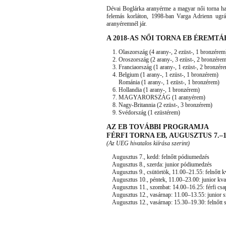
Dévai Boglárka aranyérme a magyar női torna h
felemás korláton, 1998-ban Varga Adrienn ugr
aranyéremnél jár.
A 2018-AS NŐI TORNA EB ÉREMT
1. Olaszország (4 arany-, 2 ezüst-, 1 bronzérem
2. Oroszország (2 arany-, 3 ezüst-, 2 bronzérem
3. Franciaország (1 arany-, 1 ezüst-, 2 bronzér
4. Belgium (1 arany-, 1 ezüst-, 1 bronzérem)
Románia (1 arany-, 1 ezüst-, 1 bronzérem)
6. Hollandia (1 arany-, 1 bronzérem)
7. MAGYARORSZÁG (1 aranyérem)
8. Nagy-Britannia (2 ezüst-, 3 bronzérem)
9. Svédország (1 ezüstérem)
AZ EB TOVÁBBI PROGRAMJA
FÉRFI TORNA EB, AUGUSZTUS 7.–1
(Az UEG hivatalos kiírása szerint)
Augusztus 7., kedd: felnőtt pódiumedzés
Augusztus 8., szerda: junior pódiumedzés
Augusztus 9., csütörtök, 11.00–21.55: felnőtt kv
Augusztus 10., péntek, 11.00–23.00: junior kval
Augusztus 11., szombat: 14.00–16.25: férfi csa
Augusztus 12., vasárnap: 11.00–13.55: junior s
Augusztus 12., vasárnap: 15.30–19.30: felnőtt s