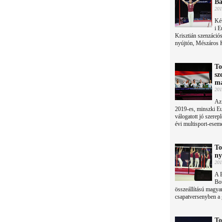
Ba
201
Két
i E
Krisztián szenzációs
nyújtón, Mészáros Kr
To
sz
ma
201
Az
2019-es, minszki Eur
válogatott jó szerep
évi multisport-esem
To
ny
201
A B
Bo
összeállítású magyar
csapatversenyben a
To