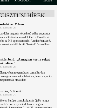
RTÉNET
KAPCSOLAT
MATSZ
GUSZTUSI HÍREK
ndület az M4-en
8. augusztus 29.
Lendület magazin következő adása augusztus
án, csütörtökön kora délután 12:15-től kerül
ásba az M4 sportcsatornán. A műsorban az év
b eseményeiről készült "best of" összeállítást
skás Jenő: „A magyar torna sokat
pett előre.”
8. augusztus 29.
Glasgowban megrendezett torna Európa-
nokságon nemcsak a felnőttek, hanem a junior
megmutatták tudásukat.
 után, VK előtt
8. augusztus 24.
ikeres Európa-bajnokság után újabb rangos
mzetközi versenyen indulnak a magyar
nászok. Szeptember 21. és 23. között rendezik