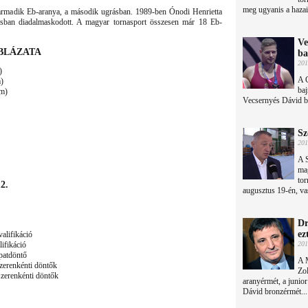
meg ugyanis a hazai
armadik Eb-aranya, a második ugrásban. 1989-ben Ónodi Henrietta
ásban diadalmaskodott. A magyar tornasport összesen már 18 Eb-
Ve
ÁBLÁZATA
ba
201
)
A 
)
baj
em)
Vecsernyés Dávid br
Sz
201
A 
mag
tor
2.
augusztus 19-én, vas
Dr
ez
alifikáció
ifikáció
201
patdöntő
A 
zerenkénti döntők
Zo
zerenkénti döntők
aranyérmét, a junio
Dávid bronzérmét...