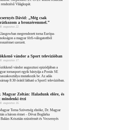
 rendezésű Világkupát.
csernyés Dávid: „Még csak
rátkozom a bronzéremmel.”
8. augusztus 22.
Glasgowban megrendezett torna Európa-
nokságon a magyar férfi-válogatottból
onzérmet szerzett.
ökkenő vándor a Sport televízióban
8. augusztus 17.
Szökkenő vándor augusztusi epizódjában a
yar tornasport egyik bástyája a Postás SE
naszakosztálya mutatkozik be. Az adás
árnap 8:30 órától látható a Sport1 televízióban.
. Magyar Zoltán: Haladunk előre, és
t mindenki érzi
8. augusztus 16.
Magyar Torna Szövetség elnöke, Dr. Magyar
ltán a három érmet – Dévai Boglárka
r Balázs Krisztián ezüstérmét és Vecsernyés