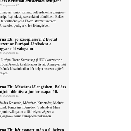
lázs Krisztián ezüstérmes nyújtón!
8. augusztus 12.
 magyar junior tornász volt érdekelt a glasgow-
urópa-bajnokság szerenkénti döntőiben: Balázs
 teljesítménnyel a Eb-ezüstérmet szerzett
isztofer pedig a 7. lett lólengésben.
rna Eb: jó szereplésével 2 kvótát
erzett az Európai Játékokra a
gyar női válogatott
8. augusztus 11.
 Európai Torna Szövetség (UEG) közzétette a
ópai Játékok kvalifikációs listáit. A magyar női
lésének köszönhetően két helyet szerzett a jövő
ényen.
rna Eb: Mészáros lólengésben, Balázs
újtón döntős; a junior csapat 10.
8. augusztus 11.
alázs Krisztián, Mészáros Krisztofer, Molnár
tond, Tomcsányi Benedek, Vízlendvai Máté
 juniorválogatott a 10. helyen végzett a
 glasgow-i torna Európa-bajnokságon.
rna Eb: két csoport után a 6. helyen