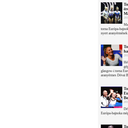
To
ér
Ma
201
Mag
torna Európa-bajno
nyert aranyérmének
To
ha
201
Hét
gép
glasgow-i torna Eur
aranyérmes Dévai B
To
Eu
Bo
201
Dév
Európa-bajnoka még 
To