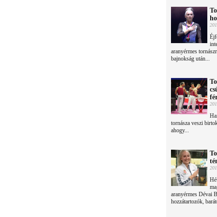
To
ho
201
Éjf
int
aranyérmes tornászr
bajnokság után...
To
cs
fé
201
Har
tornásza veszi birt
ahogy...
To
té
201
Hét
mag
aranyérmes Dévai Bo
hozzátartozók, bará