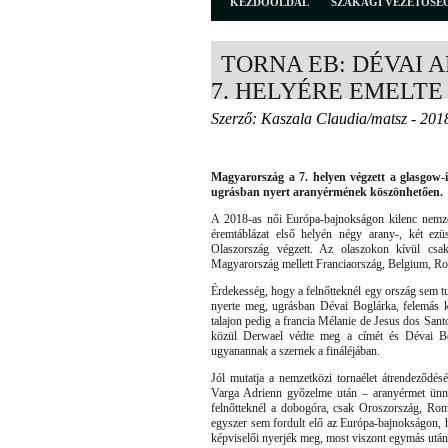
KEZDŐOLDAL
SZAKÁGI VEZETŐSÉ
TORNA EB: DÉVAI 
7. HELYÉRE EMELT
Szerző: Kaszala Claudia/matsz - 201
Magyarország a 7. helyen végzett a glasgow
ugrásban nyert aranyérmének köszönhetően.
A 2018-as női Európa-bajnokságon kilenc nemzet
éremtáblázat első helyén négy arany-, két ezü
Olaszország végzett. Az olaszokon kívül csa
Magyarország mellett Franciaország, Belgium, Rom
Érdekesség, hogy a felnőtteknél egy ország sem tu
nyerte meg, ugrásban Dévai Boglárka, felemás 
talajon pedig a francia Mélanie de Jesus dos Sant
közül Derwael védte meg a címét és Dévai Bog
ugyanannak a szernek a fináléjában.
Jól mutatja a nemzetközi tornaélet átrendeződé
Varga Adrienn győzelme után – aranyérmet ünnepe
felnőtteknél a dobogóra, csak Oroszország, Ro
egyszer sem fordult elő az Európa-bajnokságon, 
képviselői nyerjék meg, most viszont egymás után 