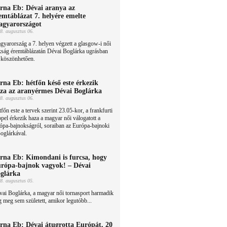
rna Eb: Dévai aranya az
emtáblázat 7. helyére emelte
gyarországot
8. augusztus 06.
yarország a 7. helyen végzett a glasgow-i női
kság éremtáblázatán Dévai Boglárka ugrásban
 köszönhetően.
rna Eb: hétfőn késő este érkezik
za az aranyérmes Dévai Boglárka
8. augusztus 06.
főn este a tervek szerint 23.05-kor, a frankfurti
pel érkezik haza a magyar női válogatott a
ópa-bajnokságról, soraiban az Európa-bajnoki
oglárkával.
rna Eb: Kimondani is furcsa, hogy
rópa-bajnok vagyok! – Dévai
glárka
8. augusztus 05.
ai Boglárka, a magyar női tornasport harmadik
meg sem született, amikor legutóbb...
rna Eb: Dévai átugrotta Európát, 20