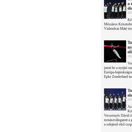
a 
él
201
Két
Mészáros Krisztofe
Vízlendvai Máté össz
To
ny
el
201
Vec
jutott be a nyújtó s
Európa-bajnokságon,
Epke Zonderland tu
To
el
201
Az
Kri
Vecsernyés Dávid öss
tornászválogatott a
a selejtező első csop