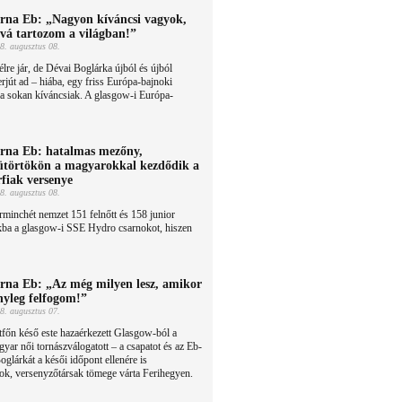
rna Eb: „Nagyon kíváncsi vagyok,
vá tartozom a világban!”
8. augusztus 08.
élre jár, de Dévai Boglárka újból és újból
erjút ad – hiába, egy friss Európa-bajnoki
a sokan kíváncsiak. A glasgow-i Európa-
rna Eb: hatalmas mezőny,
ütörtökön a magyarokkal kezdődik a
rfiak versenye
8. augusztus 08.
minchét nemzet 151 felnőtt és 158 junior
okba a glasgow-i SSE Hydro csarnokot, hiszen
rna Eb: „Az még milyen lesz, amikor
nyleg felfogom!”
8. augusztus 07.
főn késő este hazaérkezett Glasgow-ból a
yar női tornászválogatott – a csapatot és az Eb-
glárkát a késői időpont ellenére is
tok, versenyzőtársak tömege várta Ferihegyen.