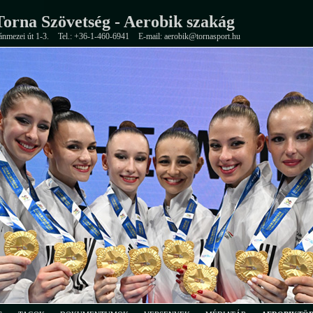
orna Szövetség - Aerobik szakág
ánmezei út 1-3.
Tel.: +36-1-460-6941
E-mail: aerobik@tornasport.hu