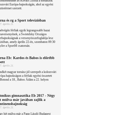
rttörténelmet írt Kovács Zsófia a tornászok
ozsvári Európa-bajnokságán, ahol az egyéni
züstérmet szerzett.
rna és rg a Sport televízióban
7. április 21.
étvégén férfiak egyik legrangosabb hazai
rnaversenyének, a Swietelsky Országos
rbajnokságnak a versenyösszefoglalója lesz
vízióban, amely április 22-én, szombaton 09:30
yőre a SportM csatornán.
rna Eb: Kardos és Babos is előrébb
pett
7. április 21.
dkét magyar tornász jól szerepelt a kolozsvári
ópa-bajnokságon a férfiak egyéni összetett
 Botond a 18., Babos Ádám a 22. helyen
tmikus gimnasztika Eb 2017 - Négy
t múlva már javában zajlik a
ntinensbajnokság
7. április 21.
gy hét múlva már a Papp László Budapest