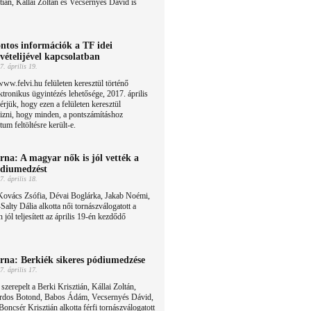
tián, Kállai Zoltán és Vecsernyés Dávid is
ntos információk a TF idei
lvételijével kapcsolatban
7. április 19.
ww.felvi.hu felületen keresztül történő
ktronikus ügyintézés lehetősége, 2017. április
rjük, hogy ezen a felületen keresztül
rizni, hogy minden, a pontszámításhoz
m feltöltésre került-e.
rna: A magyar nők is jól vették a
diumedzést
7. április 18.
Kovács Zsófia, Dévai Boglárka, Jakab Noémi,
Salty Dália alkotta női tornászválogatott a
 jól teljesített az április 19-én kezdődő
rna: Berkiék sikeres pódiumedzése
7. április 17.
 szerepelt a Berki Krisztián, Kállai Zoltán,
rdos Botond, Babos Ádám, Vecsernyés Dávid,
Boncsér Krisztián alkotta férfi tornászválogatott