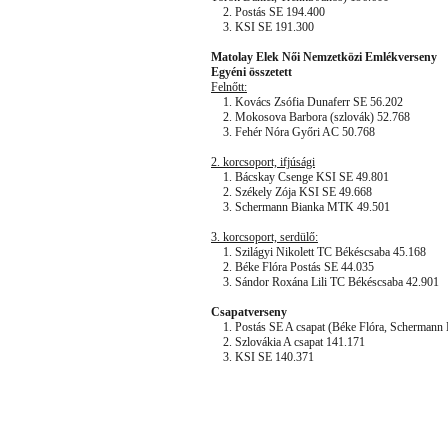
2. Postás SE 194.400
3. KSI SE 191.300
Matolay Elek Női Nemzetközi Emlékverseny
Egyéni összetett
Felnőtt:
1. Kovács Zsófia Dunaferr SE 56.202
2. Mokosova Barbora (szlovák) 52.768
3. Fehér Nóra Győri AC 50.768
2. korcsoport, ifjúsági
1. Bácskay Csenge KSI SE 49.801
2. Székely Zója KSI SE 49.668
3. Schermann Bianka MTK 49.501
3. korcsoport, serdülő:
1. Szilágyi Nikolett TC Békéscsaba 45.168
2. Béke Flóra Postás SE 44.035
3. Sándor Roxána Lili TC Békéscsaba 42.901
Csapatverseny
1. Postás SE A csapat (Béke Flóra, Schermann 
2. Szlovákia A csapat 141.171
3. KSI SE 140.371