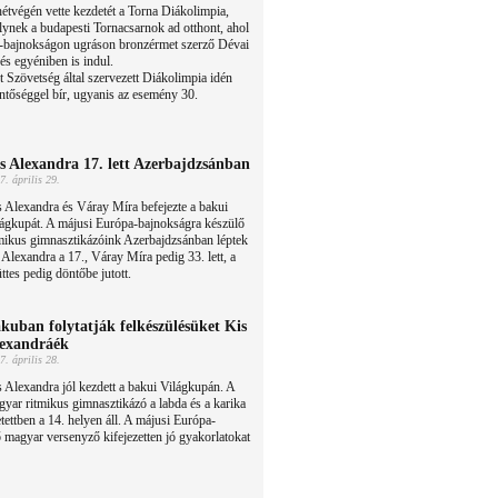
étvégén vette kezdetét a Torna Diákolimpia,
ynek a budapesti Tornacsarnok ad otthont, ahol
a-bajnokságon ugráson bronzérmet szerző Dévai
és egyéniben is indul.
Szövetség által szervezett Diákolimpia idén
ntőséggel bír, ugyanis az esemény 30.
s Alexandra 17. lett Azerbajdzsánban
7. április 29.
 Alexandra és Váray Míra befejezte a bakui
lágkupát. A májusi Európa-bajnokságra készülő
mikus gimnasztikázóink Azerbajdzsánban léptek
Alexandra a 17., Váray Míra pedig 33. lett, a
üttes pedig döntőbe jutott.
kuban folytatják felkészülésüket Kis
exandráék
7. április 28.
 Alexandra jól kezdett a bakui Világkupán. A
yar ritmikus gimnasztikázó a labda és a karika
tettben a 14. helyen áll. A májusi Európa-
 magyar versenyző kifejezetten jó gyakorlatokat