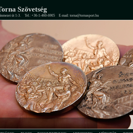
orna Szövetség
ánmezei út 1-3.
Tel.: +36-1-460-6905
E-mail: torna@tornasport.hu