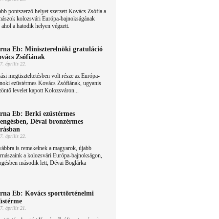
bb pontszerző helyet szerzett Kovács Zsófia a
rnászok kolozsvári Európa-bajnokságának
ahol a hatodik helyen végzett.
rna Eb: Miniszterelnöki gratuláció
vács Zsófiának
7. április 22.
ási megtiszteltetésben volt része az Európa-
jnoki ezüstérmes Kovács Zsófiának, ugyanis
öntő levelet kapott Kolozsváron...
rna Eb: Berki ezüstérmes
lengésben, Dévai bronzérmes
rásban
7. április 22.
vábbra is remekelnek a magyarok, újabb
ornászaink a kolozsvári Európa-bajnokságon,
engésben második lett, Dévai Boglárka
rna Eb: Kovács sporttörténelmi
üstérme
7. április 21.