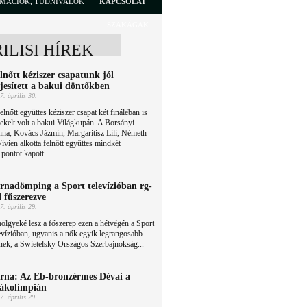
RMÁCIÓK, TUDNIVALÓK
KAPCSOLAT
SZAKÁGAK
RILISI HÍREK
lnőtt kéziszer csapatunk jól
ljesített a bakui döntőkben
7. április 30.
elnőtt együttes kéziszer csapat két fináléban is
ekelt volt a bakui Világkupán. A Borsányi
nna, Kovács Jázmin, Margaritisz Lili, Németh
vien alkotta felnőtt együttes mindkét
 pontot kapott.
rnadömping a Sport televízióban rg-
l fűszerezve
7. április 29.
ölgyeké lesz a főszerep ezen a hétvégén a Sport
evízióban, ugyanis a nők egyik legrangosabb
nek, a Swietelsky Országos Szerbajnokság...
rna: Az Eb-bronzérmes Dévai a
ákolimpián
7. április 29.