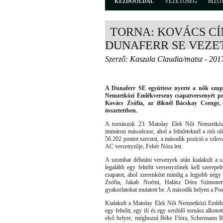
KEZDŐOLDAL
VEZETŐSÉG
BIZO
TORNA: KOVÁCS CÍ
DUNAFERR SE VEZET
Szerző: Kaszala Claudia/matsz - 201
A Dunaferr SE együttese nyerte a nők szup
Nemzetközi Emlékverseny csapatversenyét pe
Kovács Zsófia, az ifiknél Bácskay Csenge, 
összetettben.
A tornászok 23. Matolay Elek Női Nemzetköz
immáron másodszor, ahol a felnőtteknél a riói ol
56.202 pontot szerzett, a második pozíció a szlo
AC versenyzője, Fehér Nóra lett.
A szombat délutáni versenyek után kialakult a s
legalább egy felnőtt versenyzőnek kell szerepel
csapatot, ahol szerenként mindig a legjobb nég
Zsófia, Jakab Noémi, Halász Dóra Szimonetta
gyakorlatokat mutatott be. A második helyen a Po
Kialakult a Matolay Elek Női Nemzetközi Emlékv
egy felnőtt, egy ifi és egy serdülő tornász alkot
első helyre, méghozzá Béke Flóra, Schermann Bi