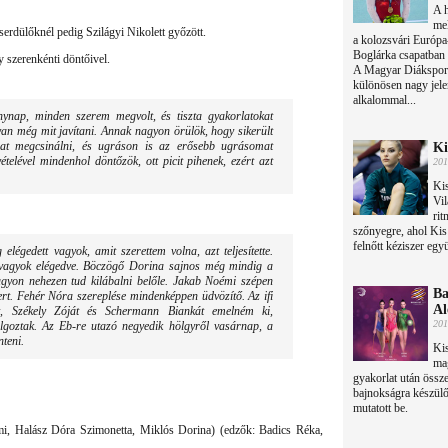
A h
mel
serdülőknél pedig Szilágyi Nikolett győzött.
a kolozsvári Európ
Boglárka csapatban 
y szerenkénti döntőivel.
A Magyar Diáksport 
különösen nagy jele
alkalommal...
nynap, minden szerem megvolt, és tiszta gyakorlatokat
van még mit javítani. Annak nagyon örülök, hogy sikerült
mat megcsinálni, és ugráson is az erősebb ugrásomat
Ki
telével mindenhol döntőzök, ott picit pihenek, ezért azt
201
Kis
Vi
rit
szőnyegre, ahol Kis 
felnőtt kéziszer egy
 elégedett vagyok, amit szerettem volna, azt teljesítette.
vagyok elégedve. Böczögő Dorina sajnos még mindig a
agyon nehezen tud kilábalni belőle. Jakab Noémi szépen
Ba
szert. Fehér Nóra szereplése mindenképpen üdvözítő. Az ifi
Al
t, Székely Zóját és Schermann Biankát emelném ki,
201
oztak. Az Eb-re utazó negyedik hölgyről vasárnap, a
nteni.
Kis
mag
gyakorlat után össze
bajnokságra készülő
mutatott be.
 Halász Dóra Szimonetta, Miklós Dorina) (edzők: Badics Réka,