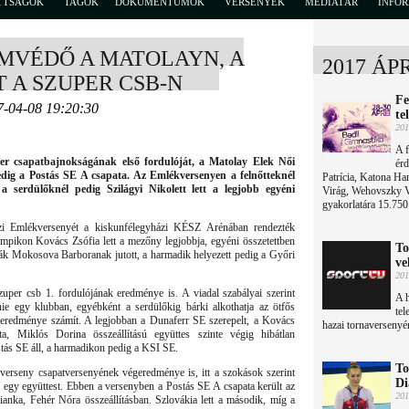
TTSÁGOK
TAGOK
DOKUMENTUMOK
VERSENYEK
MÉDIATÁR
INFO
MVÉDŐ A MATOLAYN, A
2017 ÁP
 A SZUPER CSB-N
Fe
7-04-08 19:20:30
te
201
A f
er csapatbajnokságának első fordulóját, a Matolay Elek Női
érd
dig a Postás SE A csapata. Az Emlékversenyen a felnőtteknél
Patrícia, Katona Ha
a serdülőknél pedig Szilágyi Nikolett lett a legjobb egyéni
Virág, Wehovszky Vi
gyakorlatára 15.750
i Emlékversenyét a kiskunfélegyházi KÉSZ Arénában rendezték
impikon Kovács Zsófia lett a mezőny legjobbja, egyéni összetettben
To
vák Mokosova Barboranak jutott, a harmadik helyezett pedig a Győri
ve
201
zuper csb 1. fordulójának eredménye is. A viadal szabályai szerint
A h
nie egy klubban, egyébként a serdülőkig bárki alkothatja az ötfős
tel
y eredménye számít. A legjobban a Dunaferr SE szerepelt, a Kovács
hazai tornaversenyé
, Miklós Dorina összeállítású együttes szinte végig hibátlan
stás SE áll, a harmadikon pedig a KSI SE.
To
erseny csapatversenyének végeredménye is, itt a szokások szerint
Di
ott egy együttest. Ebben a versenyben a Postás SE A csapata került az
201
anka, Fehér Nóra összeállításban. Szlovákia lett a második, míg a