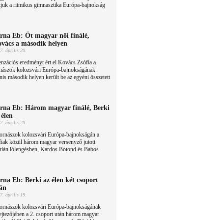
tjuk a ritmikus gimnasztika Európa-bajnokság
rna Eb: Öt magyar női finálé,
vács a második helyen
7. április 20.
nzációs eredményt ért el Kovács Zsófia a
rnászok kolozsvári Európa-bajnokságának
nis második helyen került be az egyéni összetett
rna Eb: Három magyar finálé, Berki
 élen
7. április 20.
tornászok kolozsvári Európa-bajnokságán a
fiak közül három magyar versenyző jutott
ztián lólengésben, Kardos Botond és Babos
rna Eb: Berki az élen két csoport
án
7. április 19.
tornászok kolozsvári Európa-bajnokságának
ejtezőjében a 2. csoport után három magyar