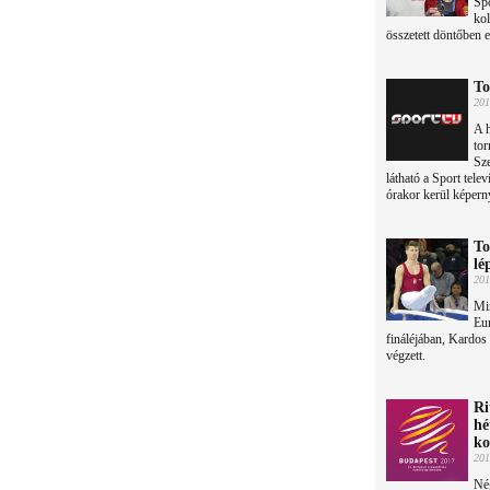
Spo
kol
összetett döntőben e
To
201
A h
to
Sze
látható a Sport tele
órakor kerül képern
To
lé
201
Min
Eur
fináléjában, Kardos
végzett.
Ri
hé
ko
201
Né