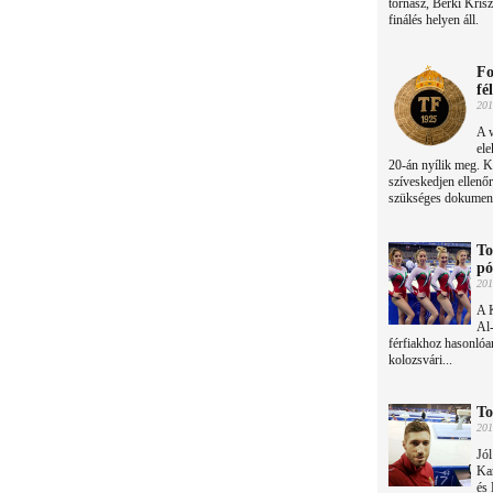
tornász, Berki Krisz
finálés helyen áll.
Fo
fé
201
A w
ele
20-án nyílik meg. Ké
szíveskedjen ellenő
szükséges dokumentu
To
pó
201
A 
Al-
férfiakhoz hasonlóan
kolozsvári...
To
201
Jól
Ka
és 