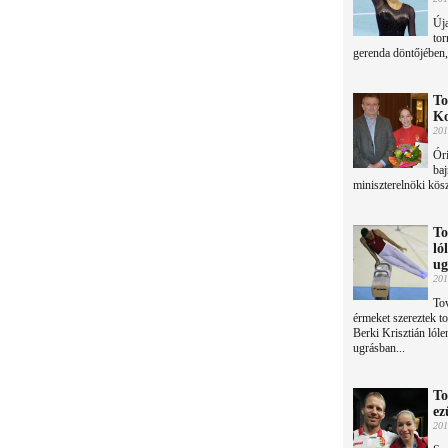
Úja
to
gerenda döntőjében, 
To
Ko
201
Óri
ba
miniszterelnöki kösz
To
ló
ug
201
To
érmeket szereztek t
Berki Krisztián lól
ugrásban...
To
ez
201