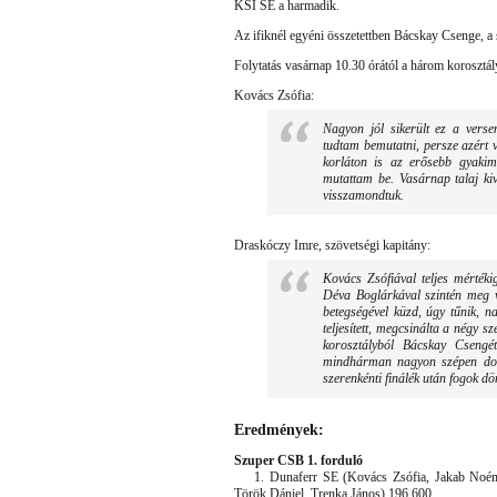
KSI SE a harmadik.
Az ifiknél egyéni összetettben Bácskay Csenge, a 
Folytatás vasárnap 10.30 órától a három korosztál
Kovács Zsófia:
Nagyon jól sikerült ez a verse
tudtam bemutatni, persze azért 
korláton is az erősebb gyaki
mutattam be. Vasárnap talaj kivé
visszamondtuk.
Draskóczy Imre, szövetségi kapitány:
Kovács Zsófiával teljes mértékig
Déva Boglárkával szintén meg 
betegségével küzd, úgy tűnik, n
teljesített, megcsinálta a négy 
korosztályból Bácskay Csengé
mindhárman nagyon szépen dolg
szerenkénti finálék után fogok dö
Eredmények:
Szuper CSB 1. forduló
1. Dunaferr SE (Kovács Zsófia, Jakab Noémi,
Török Dániel, Trenka János) 196.600