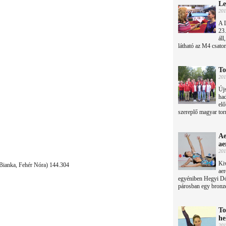
Le
201
A L
23
áll
látható az M4 csato
To
201
Újs
had
elő
szereplő magyar torn
Ae
ae
201
Kiv
Bianka, Fehér Nóra) 144.304
aer
egyéniben Hegyi Dór
párosban egy bronz
To
he
201