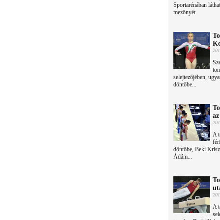
Sportarénában látha
mezőnyét.
To
Ko
201
Sze
to
selejtezőjében, ugya
döntőbe...
To
az
201
A 
fér
döntőbe, Beki Kris
Ádám...
To
ut
201
A 
sel