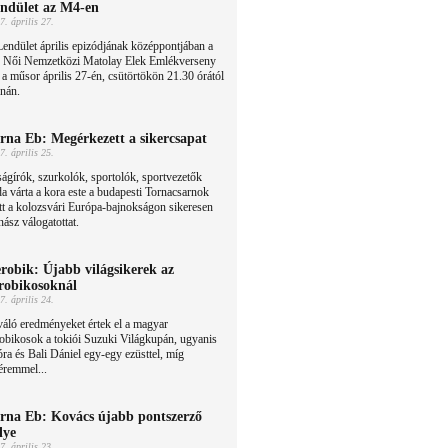
ndület az M4-en
7. április 27.
endület április epizódjának középpontjában a
. Női Nemzetközi Matolay Elek Emlékverseny
, a műsor április 27-én, csütörtökön 21.30 órától
rnán.
rna Eb: Megérkezett a sikercsapat
7. április 25.
ágírók, szurkolók, sportolók, sportvezetők
a várta a kora este a budapesti Tornacsarnok
tt a kolozsvári Európa-bajnokságon sikeresen
ász válogatottat.
robik: Újabb világsikerek az
robikosoknál
7. április 24.
áló eredményeket értek el a magyar
obikosok a tokiói Suzuki Világkupán, ugyanis
a és Bali Dániel egy-egy ezüsttel, míg
éremmel...
rna Eb: Kovács újabb pontszerző
lye
7. április 23.