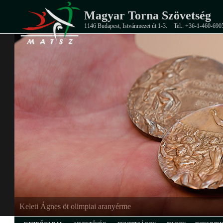
Magyar Torna Szövetség
1146 Budapest, Istvánmezei út 1-3.
Tel.: +36-1-460-690
EB-ezüstérmes junior férfi csapat