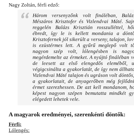
Nagy Zoltán, férfi edző:
Három versenyzőnk volt fináléban, Balázs
Mészáros Krisztofer és Vizlendvai Máté. Saj
reggelén Balázs Krisztián rosszulléttel, hő
ébredt, így le is kellett mondania a dönt
Krisztofernek jól sikerült a verseny, talajon, l
is ezüstérmes lett. A gyűrű meglepő volt tő
nagyon szép volt, lólengésben is nagy
megérdemelte az érmeket. A nyújtó fináléban v
de leesett az első elengedős eleméből, 
végigcsinálta a gyakorlatát, de így nem állhat
Vizlendvai Máté talajon és ugráson volt döntős
a gyakorlatait, de anyagerőben még fejlődni
érmet szerezhessen. De azt kell mondanom, 
képest nagyon szépen bemutatta mindkét gya
elégedett lehetek vele.
A magyarok eredményei, szerenkénti döntők:
Férfi:
Lólengés: