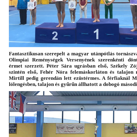
Fantasztikusan szerepelt a magyar utánpótlás tornászvá
Olimpiai Reménységek Versenyének szerenkénti dönt
érmet szerzett. Péter Sára ugrásban első, Székely Zó
szintén első, Fehér Nóra felemáskorláton és talajon
Mirtill pedig gerendán lett ezüstérmes. A férfiaknál 
lólengésben, talajon és gyűrűn állhatott a dobogó másodi