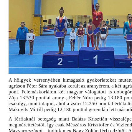
A hölgyek versenyében kimagasló gyakorlatokat mutat
ugráson Péter Sára nyakába került az aranyérem, a két ugr
pont. Felemáskorláton két magyar válogatott is dobogóra
Zója 13.530 ponttal arany-, Fehér Nóra pedig 13.180 pont
csakúgy, mint talajon, ahol a zsűri 12.250 ponttal értékelt
Makovits Mirtill pedig 12.180 ponttal gerendán lett másodi
A férfiaknál betegség miatt Balázs Krisztián visszalépe
megmérettetéstől, így csak Mészáros Krisztofer és Vizlen
Magyarországot – tudtuk meg Nagy Zoltán férfi edzőtől. 