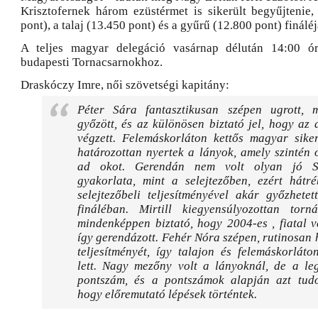
Krisztofernek három ezüstérmet is sikerült begyűjtenie,
pont), a talaj (13.450 pont) és a gyűrű (12.800 pont) finálé
A teljes magyar delegáció vasárnap délután 14:00 ó
budapesti Tornacsarnokhoz.
Draskóczy Imre, női szövetségi kapitány:
Péter Sára fantasztikusan szépen ugrott, 
győzött, és az különösen biztató jel, hogy az 
végzett. Felemáskorláton kettős magyar siker
határozottan nyertek a lányok, amely szintén
ad okot. Gerendán nem volt olyan jó S
gyakorlata, mint a selejtezőben, ezért hátré
selejtezőbeli teljesítményével akár győzhete
fináléban. Mirtill kiegyensúlyozottan torn
mindenképpen biztató, hogy 2004-es , fiatal 
így gerendázott. Fehér Nóra szépen, rutinosan
teljesítményét, így talajon és felemáskorlát
lett. Nagy mezőny volt a lányoknál, de a le
pontszám, és a pontszámok alapján azt tu
hogy előremutató lépések történtek.