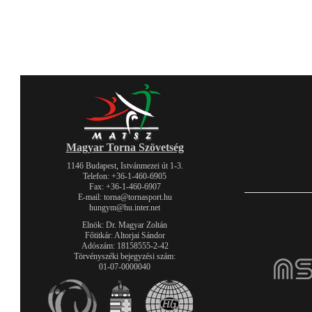
Magyar Torna Szövetség
1146 Budapest, Istvánmezei út 1-3.
Telefon: +36-1-460-6905
Fax: +36-1-460-6907
E-mail: torna@tornasport.hu
hungym@hu.inter.net
Elnök: Dr. Magyar Zoltán
Főtitkár: Altorjai Sándor
Adószám: 18158555-2-42
Törvényszéki bejegyzési szám:
01-07-0000040