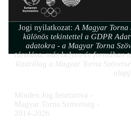
Jogi nyilatkozat:
A Magyar Torna S
különös tekintettel a GDPR Adat
adatokra - a Magyar Torna Szöv
tárolása, más helyen és formában tö
kizárólag a Magyar Torna Szövetség
alapj
Minden Jog fenntartva -
Magyar Torna Szövetség -
2014-2026